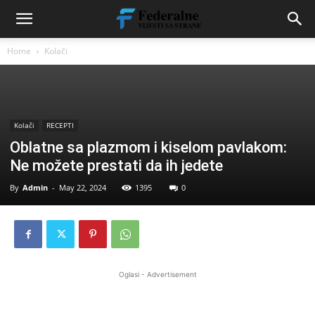
Home
Kolači
Kolači
RECEPTI
Oblatne sa plazmom i kiselom pavlakom:
Ne možete prestati da ih jedete
By
Admin
-
May 22, 2024
1395
0
Oglasi - Advertisement