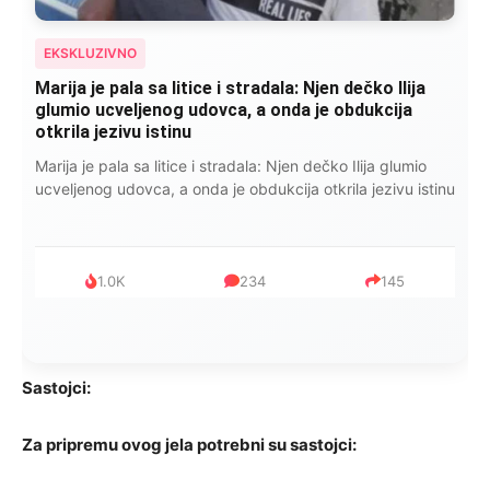
EKSKLUZIVNO
Kad se Marin suprug razbolio ona ga kupala,
pelene mu mijenjala: Jedno jutro je poslao po
čokoladu..
Kad se Marin suprug razbolio ona ga kupala, pelene mu
mijenjala: Jedno jutro je poslao po čokoladu..
999
321
234
Sastojci:
Za pripremu ovog jela potrebni su sastojci: