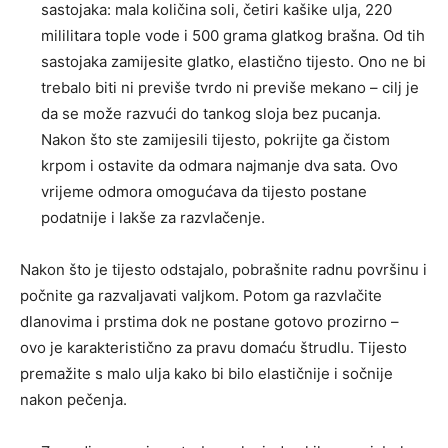
sastojaka: mala količina soli, četiri kašike ulja, 220
mililitara tople vode i 500 grama glatkog brašna. Od tih
sastojaka zamijesite glatko, elastično tijesto. Ono ne bi
trebalo biti ni previše tvrdo ni previše mekano – cilj je
da se može razvući do tankog sloja bez pucanja.
Nakon što ste zamijesili tijesto, pokrijte ga čistom
krpom i ostavite da odmara najmanje dva sata. Ovo
vrijeme odmora omogućava da tijesto postane
podatnije i lakše za razvlačenje.
Nakon što je tijesto odstajalo, pobrašnite radnu površinu i
počnite ga razvaljavati valjkom. Potom ga razvlačite
dlanovima i prstima dok ne postane gotovo prozirno –
ovo je karakteristično za pravu domaću štrudlu. Tijesto
premažite s malo ulja kako bi bilo elastičnije i sočnije
nakon pečenja.