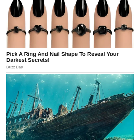
ih jednu do druge. Premažite ih otopljenim maslacem
kako bi dobile lepu, zlatnu boju tokom pečenja. Štrudle
se peku u prethodno zagrejanoj rerni na 200 stepeni
oko 30 minuta, dok ne porumene i zamirišu.Po želji,
nakon pečenja možete ih posuti šećerom u prahu,
servirati uz kuglu sladoleda od vanile ili jednostavno
uživati u njihovom toplom, mirisnom ukusu uz šolju
čaja ili kafe.
Alternativno, ako nemate vremena za razvlačenje tijesta,
možete koristiti već gotove kore ili čak tanko razvučene
rezance, prema svom ukusu. Ipak, ništa ne može zameniti
rustičan šarm domaće, rukom razvijene štrudle s
jabukama.Ovaj recept nije samo poslastica – to je miris
detinjstva, porodičnih okupljanja i topline doma.
Jednostavan, a opet poseban, idealan je kada želite nešto
iskreno i domaće.