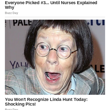
jedno pakovanje napolitanki (oblatni). Iako su sastojci
jednostavni, postupak zahteva strpljenje, jer se
karamelizovana smesa priprema dugo, ali rezultat je
svakako vredan truda.
Priprema započinje tako što se u velikoj posudi
pomešaju mleko i šećer. Smesa se stavi na šporet i
greje uz povremeno mešanje dok ne provri. Kada
počne da ključa, vatra se smanji na srednju jačinu i
kuvanje se nastavlja narednih sat i po do sat i 40
minuta. Tokom ovog perioda neophodno je
povremeno mešati smesu i obavezno biti u blizini, jer
mleko lako može iskipeti ili zagoreti.
Kako vreme odmiče, smesa će postajati gušća i
poprimaće bogatu karamel boju. U tom trenutku se
uklanja sa šporeta i odmah se dodaju sitno seckani orasi.
Sve se dobro promeša dok se orasi ravnomerno ne