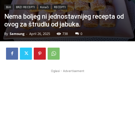
BiH
BRZI RECEPTI
Kolači
RECEPTI
Nema boljeg ni jednostavnijeg recepta od
ovog za štrudlu od jabuka.
By
Samsung
-
April 26, 2025
738
0
Oglasi - Advertisement