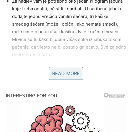
Za nadjev vam je potrebno oko jedan kilogram jabuka
koje treba oguliti, očistiti i naribati. U naribane jabuke
dodajte jednu vrećicu vanilin šećera, tri kašike
smeđeg šećera (može i obični, ako nemate smeđi),
malo cimeta po ukusu i kašiku-dvije krušnih mrvica.
Mrvice su tu kako bi upile višak soka iz jabuka tokom
pečenja, da tijesto ne bi postalo gnjecavo. Sve zajedno
dobro promiješajte.
READ MORE