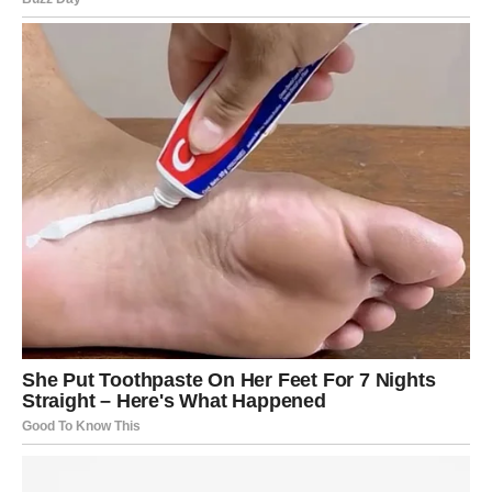
rasporede u vrućem karamelu.
PREUZMITE BESPLATNO!
⋆ KNJIGA SA RECEPTIMA ⋆
Upiši svoj email i preuzmi BESPLATNU
knjigu s receptima! Uživaj u jednostavnim
i ukusnim jelima koja će osvojiti tvoje
najdraže.
Jednim klikom preuzmi knjigu s najboljim