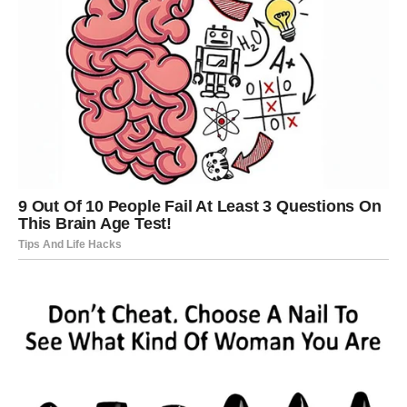
Nadjev ravnomjerno rasporedite po razvučenom tijestu,
vodeći računa da ostavite oko dva centimetra slobodnog
ruba kako bi se štrudla mogla lakše zamotati. Pomoću
stolnjaka na kojem ste razvlačili tijesto, pažljivo ga
zarolajte – podižite stolnjak i pustite da se tijesto samo
uvija. Kada dobijete čvrstu rolnu, izrežite je na komade
dužine vašeg pleha za pečenje.
Rolne pažljivo prenesite u namašćen pleh i poređajte