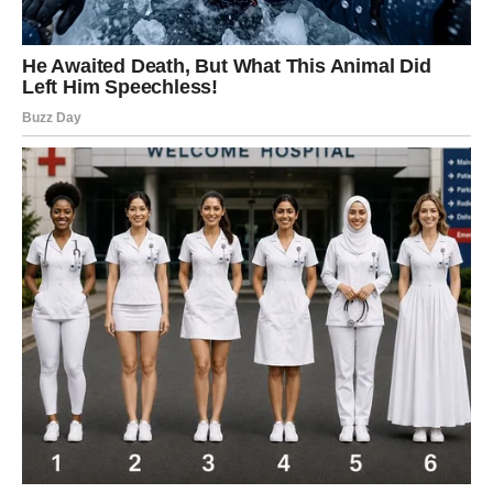
Za pripremu ovog kolača biće vam potrebno: dve litre
mleka, jedan kilogram šećera, 250 grama seckanih oraha i