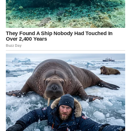
BONUS TEKST
Antikne napolitanke sa mlekom, karamelom i orasima
predstavljaju jednostavan, ali izuzetno bogat i ukusan
desert koji se pravi od svega tri osnovna sastojka. Ovaj
tradicionalni recept, poznat po svom intenzivnom
karamelnom ukusu i hrskavim slojevima oblatni, savršen
je za one trenutke kada želite nešto slatko, domaće i
starinsko, a da ne morate provesti sate u kuhinji.