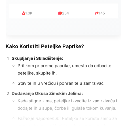
1.0K
234
145
Kako Koristiti Peteljke Paprike?
Skupljanje i Skladištenje:
Prilikom pripreme paprike, umesto da odbacite
peteljke, skupite ih.
Stavite ih u vrećicu i pohranite u zamrzivač.
Dodavanje Okusa Zimskim Jelima:
Kada stigne zima, peteljke izvadite iz zamrzivača i
dodajte ih u supe, čorbe ili gulaše tokom kuvanja.
Važno je napomenuti
: Peteljke se koriste samo za
aromu i treba ih ukloniti pre konzumacije jela.