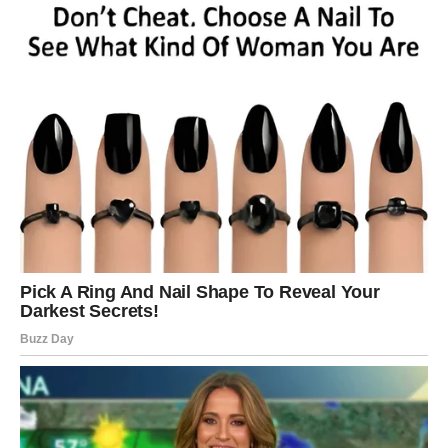
Zaključak
Peteljke paprike i domaći osvježivači zraka odličan su
primer kako male promene u svakodnevnim navikama
mogu doneti značajne koristi. Korišćenjem peteljki u
kuhinji i pravljenjem prirodnih proizvoda, ne samo da
štedite resurse već i doprinosite zdravijem i ukusnijem
načinu života. Isprobajte ove savete i uživajte u
jednostavnosti i inovativnosti!
Kako Koristiti Peteljke Paprike?