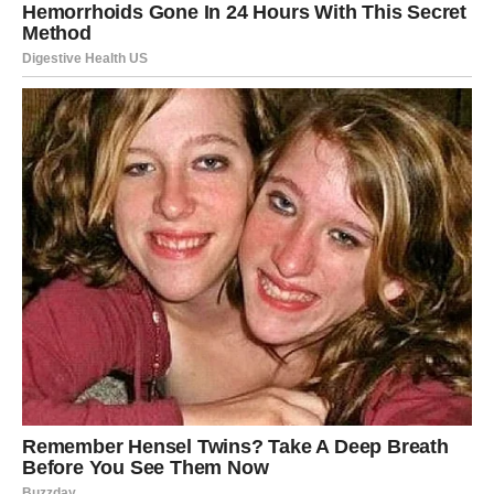
Napravite Prirodni Osvježivač Zraka
Osim kuhinje, prirodna rešenja mogu osvežiti vaš dom
bez štetnih hemikalija koje često sadrže komercijalni
osvježivači zraka.
Recept za Domaći Osvježivač Zraka:
Sastojci:
4 žličice sode bikarbone
2 kapi eteričnog ulja lavande
2 kapi eteričnog ulja eukaliptusa
3 čaše vode
Koraci: