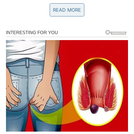
Rezultat:
READ MORE
Peteljke oslobađaju intenzivan, bogat ukus koji čini
vaša jela značajno ukusnijim.