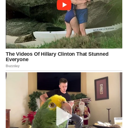
⋆ KNJIGA SA RECEPTIMA ⋆
Upiši svoj email i preuzmi BESPLATNU
knjigu s receptima! Uživaj u jednostavnim
i ukusnim jelima koja će osvojiti tvoje
najdraže.
Jednim klikom preuzmi knjigu s najboljim
receptima!