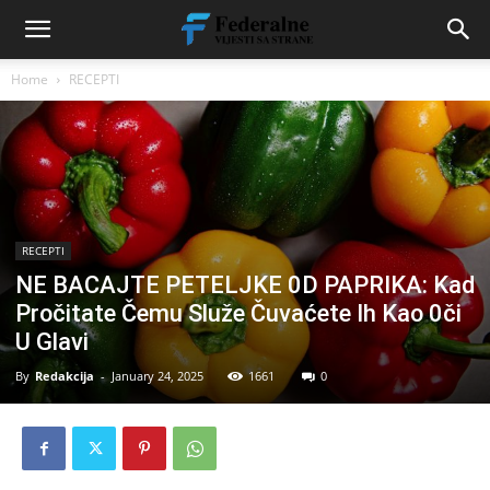
Home
RECEPTI
RECEPTI
NE BACAJTE PETELJKE 0D PAPRIKA: Kad
Pročitate Čemu Služe Čuvaćete Ih Kao 0či
U Glavi
By
Redakcija
-
January 24, 2025
1661
0