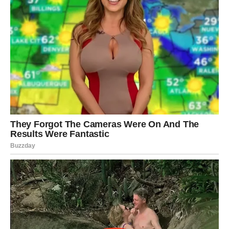
Skupljanje i Skladištenje:
Prilikom pripreme paprike, umesto da odbacite
peteljke, skupite ih.
Stavite ih u vrećicu i pohranite u zamrzivač.
Dodavanje Okusa Zimskim Jelima:
Kada stigne zima, peteljke izvadite iz zamrzivača i
dodajte ih u supe, čorbe ili gulaše tokom kuvanja.
Važno je napomenuti
: Peteljke se koriste samo za
aromu i treba ih ukloniti pre konzumacije jela.
Rezultat:
Peteljke oslobađaju intenzivan, bogat ukus koji čini
vaša jela značajno ukusnijim.
PREUZMITE BESPLATNO!