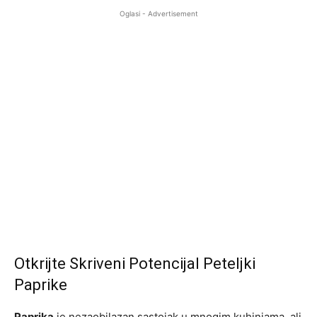
Oglasi - Advertisement
Otkrijte Skriveni Potencijal Peteljki
Paprike
Paprika
je nezaobilazan sastojak u mnogim kuhinjama, ali