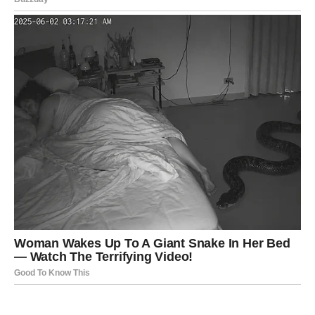
Pomešajte sodu bikarbonu s eteričnim uljima i vodom
u većoj zdjeli.
Prebacite smjesu u bocu s raspršivačem.
Protresite pre svake upotrebe i osvežite prostor.
Napomena:
Ako ste trudni, posavetujte se s lekarom pre
upotrebe eteričnih ulja ili koristite jednostavnu
kombinaciju sode bikarbone i vode za sigurno osveženje
prostora.