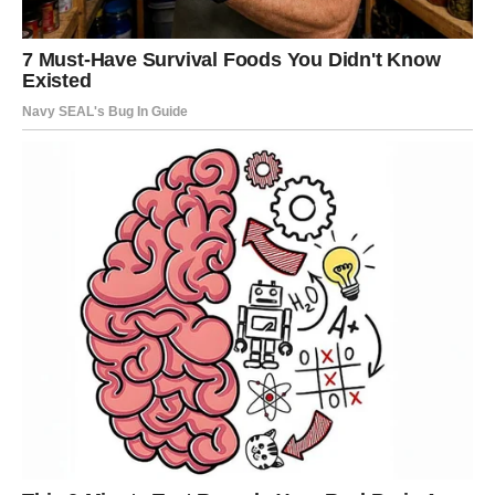
Jednim klikom preuzmi knjigu s najboljim
receptima!