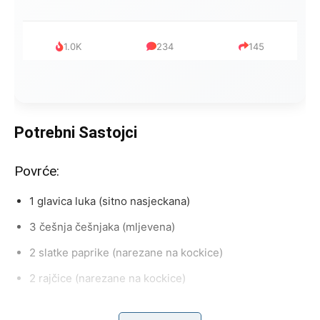
999
321
234
Potrebni Sastojci
Povrće:
1 glavica luka (sitno nasjeckana)
3 češnja češnjaka (mljevena)
2 slatke paprike (narezane na kockice)
2 rajčice (narezane na kockice)
Umak od mesa: