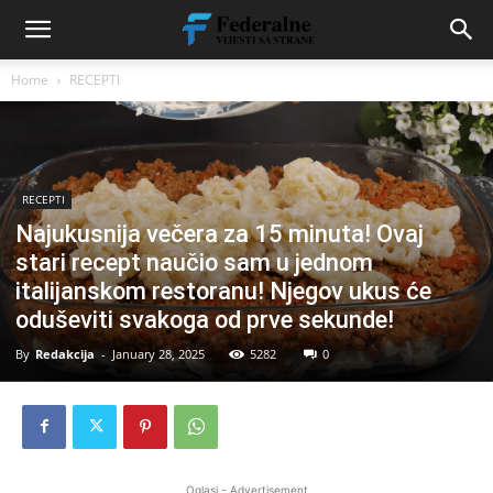
Home
RECEPTI
RECEPTI
Najukusnija večera za 15 minuta! Ovaj
stari recept naučio sam u jednom
italijanskom restoranu! Njegov ukus će
oduševiti svakoga od prve sekunde!
By
Redakcija
-
January 28, 2025
5282
0
Oglasi - Advertisement