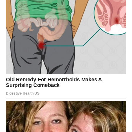
2.
Kuhanje Tjestenine
Zakuhajte posoljenu vodu u velikom loncu.
Skuhajte tjesteninu prema uputama na pakiranju (
al
dente
tekstura je idealna).
Ocijedite tjesteninu i ostavite je sa strane.
3.
Priprema Bešamela
U manjem loncu otopite maslac na srednjoj vatri.
Umiješajte brašno pjenjačom i kuhajte 1 minutu dok ne
dobijete glatku smjesu (roux).
Postepeno dodajte mlijeko uz stalno miješanje kako
biste izbegli grudice.
Kuhajte dok umak ne postane gust. Začinite solju,
paprom i prstohvatom muškatnog oraščića.