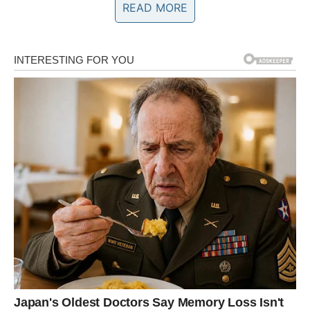
READ MORE
2 žlice biljnog ulja
600 g mljevenog mesa (goveđeg ili svinjskog)
1 žličica sušene slatke paprike
150 g umaka od rajčice
Sol i mljeveni crni papar prema ukusu
Bešamel:
40 g maslaca
20 g brašna (2 žlice)
500 ml mlijeka (2 šalice)
Sol, mljeveni crni papar i prstohvat muškatnog
oraščića