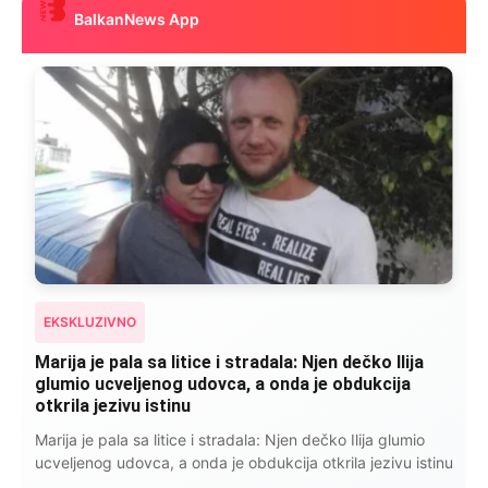
BalkanNews App
EKSKLUZIVNO
Kad se Marin suprug razbolio ona ga kupala,
pelene mu mijenjala: Jedno jutro je poslao po
čokoladu..
Kad se Marin suprug razbolio ona ga kupala, pelene mu
mijenjala: Jedno jutro je poslao po čokoladu..