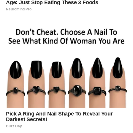
Ostalo:
200 g tjestenine (Pipe Rigate ili slične)
150 g naribane mozzarelle (1½ šalica)
Maslac ili ulje za podmazivanje posude