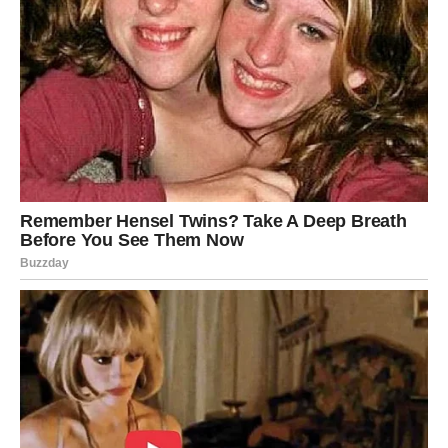
4.
Sastavljanje i Pečenje
Zagrijte pećnicu na 180°C (355°F).
Namažite posudu za pečenje maslacem ili uljem.
Na dno posude stavite sloj kuhane tjestenine.
Prelijte tjesteninu mesnim umakom i ravnomerno ga
rasporedite.
Preko umaka prelijte bešamel.
Na kraju pospite naribanu mozzarellu.
Pecite u pećnici 30 minuta, ili dok sir ne postane
zlatno-smeđ i pjenušav.