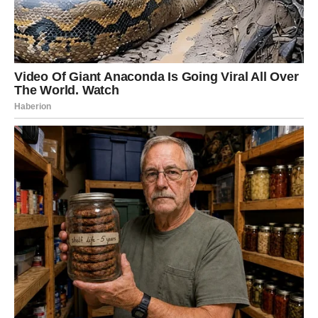
Zaključak
Zapečena tjestenina je klasik koji osvaja na prvi zalogaj.
Bogatstvo ukusa mesa i povrća, kremasta tekstura
bešamela i neodoljiva mozzarella učiniće ovo jelo
nezaboravnim. Pripremite ga već danas i doživite čaroliju
italijanske kuhinje!
PREUZMITE BESPLATNO!
⋆ KNJIGA SA RECEPTIMA ⋆
Upiši svoj email i preuzmi BESPLATNU
knjigu s receptima! Uživaj u jednostavnim
i ukusnim jelima koja će osvojiti tvoje
najdraže.