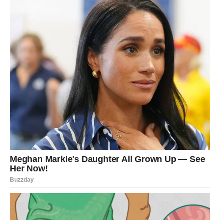
Koraci za Pripremu
1.
Priprema Umaka od Mljevenog Mesa
U tavi zagrijte biljno ulje na srednje jakoj vatri.
Dodajte luk i pirjajte dok ne postane proziran (3–4
minute).
Ubacite češnjak i pirjajte dodatnu minutu dok ne
zamiriše.
Dodajte slatke paprike i nastavite pirjati još 3–4
minute.
Umiješajte mljeveno meso, pazeći da ga razbijete na
manje komade dok se ravnomjerno kuha.
Dodajte sol, papar, sušenu papriku, rajčice i umak od
rajčice. Kuhajte 10–15 minuta dok se umak ne zgusne.