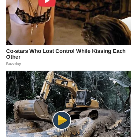
Posluživanje
Ostavite jelo da odstoji 5–10 minuta pre sečenja.
Poslužite uz
zelenu salatu
i
kruh s češnjakom
za
osvežavajući kontrast.
Za vrhunsko iskustvo, uparite obrok s čašom crnog
vina, poput Chiantija ili Merlota.