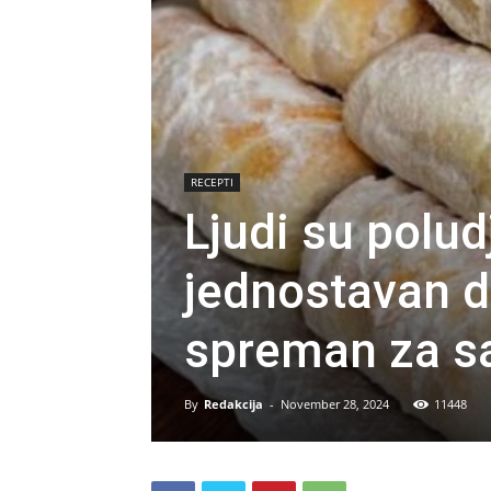
RECEPTI
Ljudi su polud
jednostavan d
spreman za s
By
Redakcija
-
November 28, 2024
11448