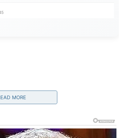
45
READ MORE