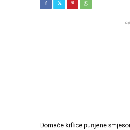
Ogl
Domaće kiflice punjene smjeso