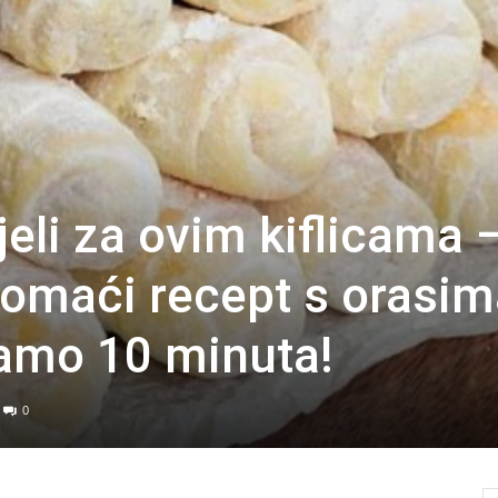
jeli za ovim kiflicama 
omaći recept s orasim
amo 10 minuta!
0