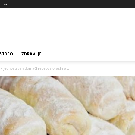
ntakt
VIDEO
ZDRAVLJE
a – jednostavan domaći recept s orasima...