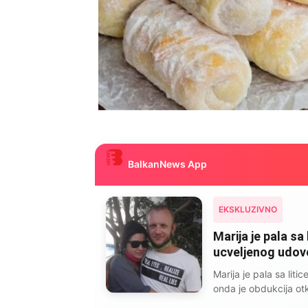
BalkanNews App
EKSKLUZIVNO
Marija je pala sa 
ucveljenog udovca
Marija je pala sa liti
onda je obdukcija otkr