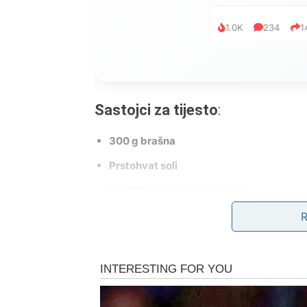
1.0K
234
1
Sastojci za tijesto
:
300 g brašna
Prstohvat soli
1/2 žličice praška za pecivo
1 žličica vanilin šećera
100 g maslaca
(sobne temperature)
200 g kiselog vrhnja
1 žumanjak