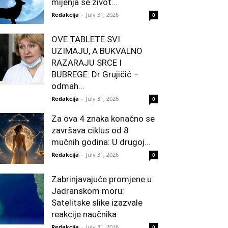
mijenja se život...
Redakcija
-
July 31, 2026
0
OVE TABLETE SVI
UZIMAJU, A BUKVALNO
RAZARAJU SRCE I
BUBREGE: Dr Grujičić –
odmah...
Redakcija
-
July 31, 2026
0
Za ova 4 znaka konačno se
završava ciklus od 8
mučnih godina: U drugoj...
Redakcija
-
July 31, 2026
0
Zabrinjavajuće promjene u
Jadranskom moru:
Satelitske slike izazvale
reakcije naučnika
Redakcija
-
July 31, 2026
0