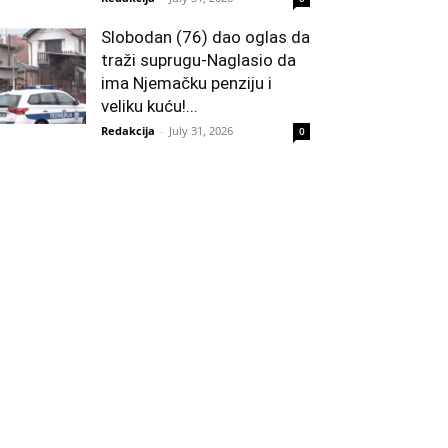
Slobodan (76) dao oglas da
traži suprugu-Naglasio da
ima Njemačku penziju i
veliku kuću!...
Redakcija
-
July 31, 2026
0