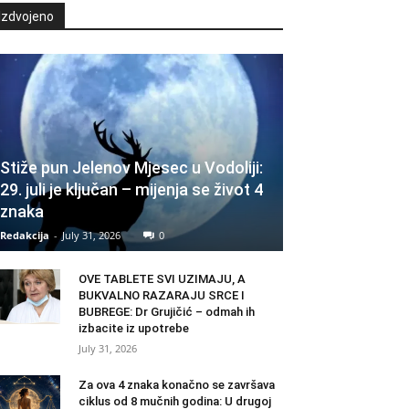
Izdvojeno
Stiže pun Jelenov Mjesec u Vodoliji:
29. juli je ključan – mijenja se život 4
znaka
Redakcija
-
July 31, 2026
0
OVE TABLETE SVI UZIMAJU, A
BUKVALNO RAZARAJU SRCE I
BUBREGE: Dr Grujičić – odmah ih
izbacite iz upotrebe
July 31, 2026
Za ova 4 znaka konačno se završava
ciklus od 8 mučnih godina: U drugoj