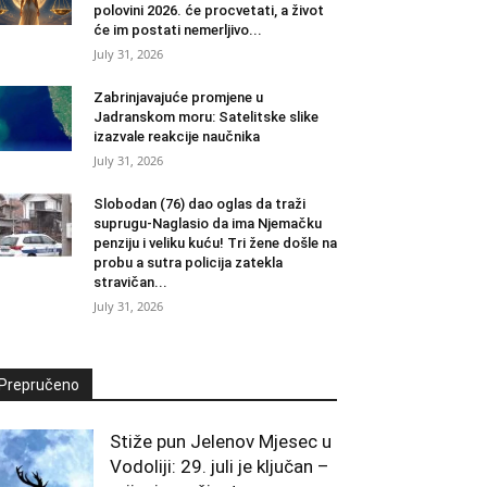
polovini 2026. će procvetati, a život
će im postati nemerljivo...
July 31, 2026
Zabrinjavajuće promjene u
Jadranskom moru: Satelitske slike
izazvale reakcije naučnika
July 31, 2026
Slobodan (76) dao oglas da traži
suprugu-Naglasio da ima Njemačku
penziju i veliku kuću! Tri žene došle na
probu a sutra policija zatekla
stravičan...
July 31, 2026
Prepručeno
Stiže pun Jelenov Mjesec u
Vodoliji: 29. juli je ključan –