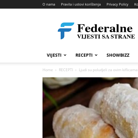
O nama
Pravila i uslovi korištenja
Privacy Policy
Ko
Federalne
vijesti
VIJESTI
RECEPTI
SHOWBIZZ
Home
RECEPTI
Ljudi su poludjeli za ovim kiflicam