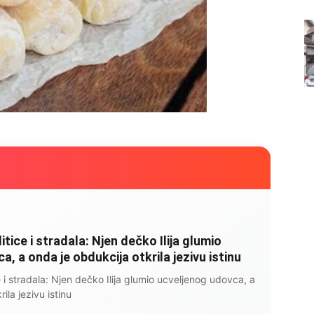
litice i stradala: Njen dečko Ilija glumio
, a onda je obdukcija otkrila jezivu istinu
ce i stradala: Njen dečko Ilija glumio ucveljenog udovca, a
ila jezivu istinu