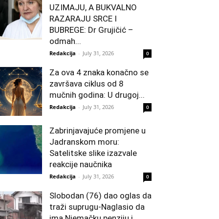
UZIMAJU, A BUKVALNO
RAZARAJU SRCE I
BUBREGE: Dr Grujičić –
odmah...
Redakcija
-
July 31, 2026
0
Za ova 4 znaka konačno se
završava ciklus od 8
mučnih godina: U drugoj...
Redakcija
-
July 31, 2026
0
Zabrinjavajuće promjene u
Jadranskom moru:
Satelitske slike izazvale
reakcije naučnika
Redakcija
-
July 31, 2026
0
Slobodan (76) dao oglas da
traži suprugu-Naglasio da
ima Njemačku penziju i