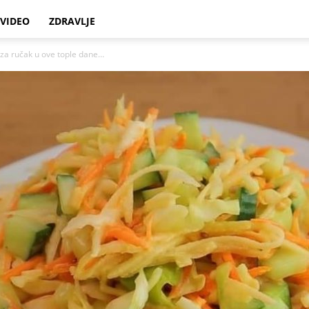
VIDEO
ZDRAVLJE
a ručak u ove tople dane…