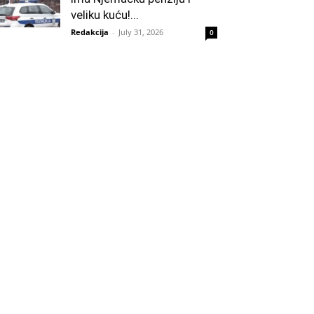
veliku kuću!...
Redakcija
-
July 31, 2026
0