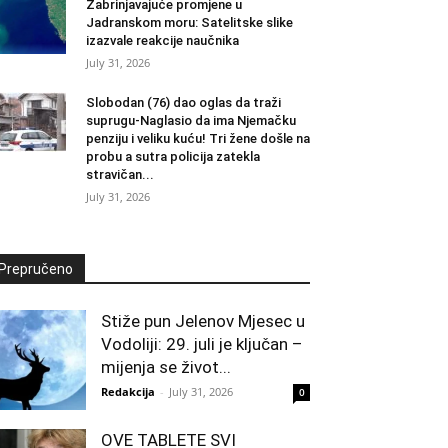
Zabrinjavajuće promjene u
Jadranskom moru: Satelitske slike
izazvale reakcije naučnika
July 31, 2026
Slobodan (76) dao oglas da traži
suprugu-Naglasio da ima Njemačku
penziju i veliku kuću! Tri žene došle na
probu a sutra policija zatekla
stravičan...
July 31, 2026
Prepručeno
Stiže pun Jelenov Mjesec u
Vodoliji: 29. juli je ključan –
mijenja se život...
Redakcija
-
July 31, 2026
0
OVE TABLETE SVI