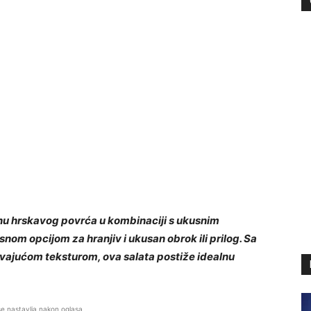
nu hrskavog povrća u kombinaciji s ukusnim
rsnom opcijom za hranjiv i ukusan obrok ili prilog. Sa
vajućom teksturom, ova salata postiže idealnu
se nastavlja nakon oglasa