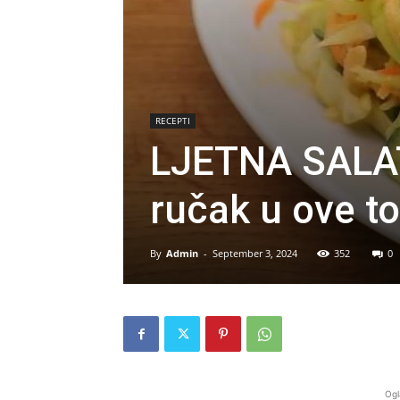
RECEPTI
LJETNA SALA
ručak u ove t
By
Admin
-
September 3, 2024
352
0
Ogl