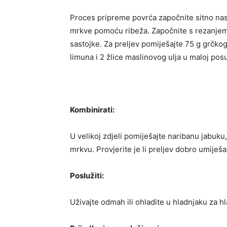
Proces pripreme povrća započnite sitno nas
mrkve pomoću ribeža. Započnite s rezanjem 
sastojke. Za preljev pomiješajte 75 g grčkog 
limuna i 2 žlice maslinovog ulja u maloj po
Kombinirati:
U velikoj zdjeli pomiješajte naribanu jabuku
mrkvu. Provjerite je li preljev dobro umiješ
Poslužiti:
Uživajte odmah ili ohladite u hladnjaku za h