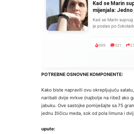
Kad se Marin sup
mijenjala: Jedno
Kad se Marin suprug 
je poslao po čokoladu
999
321
2
POTREBNE OSNOVNE KOMPONENTE:
Kako biste napravili ovu okrepljujuću salatu
naribati dvije mrkve (najbolje na ribež ako g
jabuku. Ove sastojke pomiješajte sa 75 gram
jednu žličicu meda, sok od pola limuna i dvij
upute: