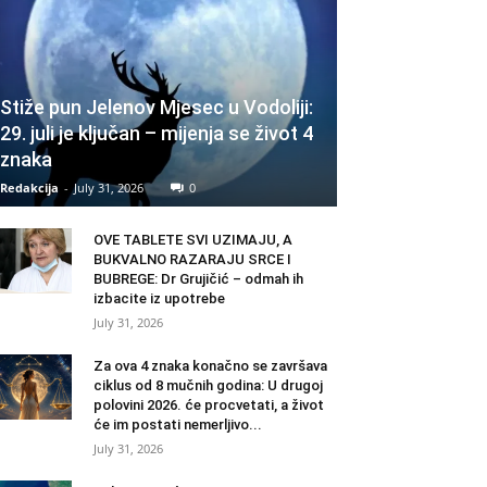
Stiže pun Jelenov Mjesec u Vodoliji:
29. juli je ključan – mijenja se život 4
znaka
Redakcija
-
July 31, 2026
0
OVE TABLETE SVI UZIMAJU, A
BUKVALNO RAZARAJU SRCE I
BUBREGE: Dr Grujičić – odmah ih
izbacite iz upotrebe
July 31, 2026
Za ova 4 znaka konačno se završava
ciklus od 8 mučnih godina: U drugoj
polovini 2026. će procvetati, a život
će im postati nemerljivo...
July 31, 2026