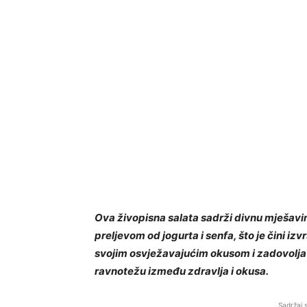
Ova živopisna salata sadrži divnu mješavi
preljevom od jogurta i senfa, što je čini izv
svojim osvježavajućim okusom i zadovolja
ravnotežu između zdravlja i okusa.
Sadržaj 