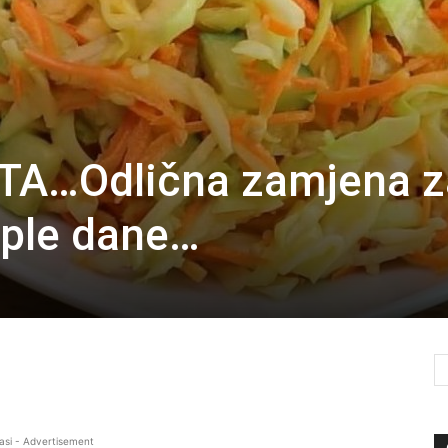
TA…Odlična zamjena z
ople dane…
asi - Advertisement