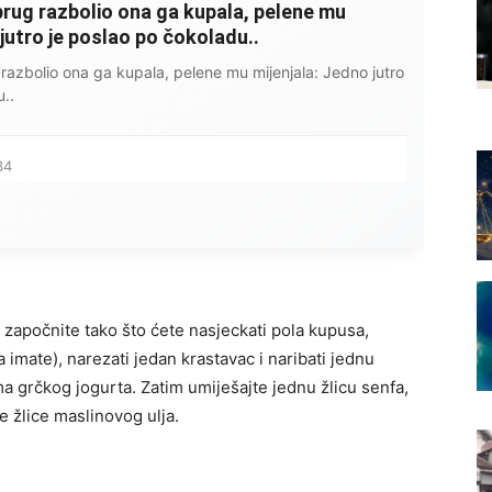
rug razbolio ona ga kupala, pelene mu
 jutro je poslao po čokoladu..
razbolio ona ga kupala, pelene mu mijenjala: Jedno jutro
..
34
, započnite tako što ćete nasjeckati pola kupusa,
a imate), narezati jedan krastavac i naribati jednu
a grčkog jogurta. Zatim umiješajte jednu žlicu senfa,
e žlice maslinovog ulja.