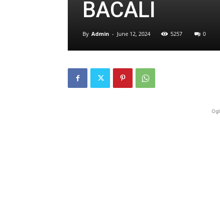
BACALI
By
Admin
-
June 12, 2024
5257
0
Ogl