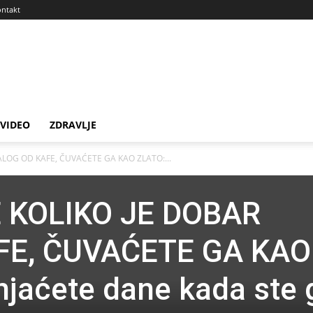
ntakt
VIDEO
ZDRAVLJE
ALOG OD KAFE, ČUVAĆETE GA KAO ZLATO:...
 KOLIKO JE DOBAR
FE, ČUVAĆETE GA KAO
njaćete dane kada ste 