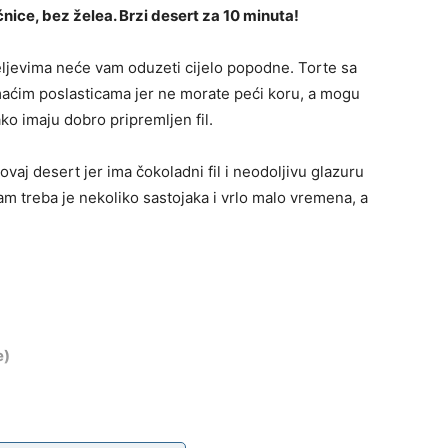
ćnice, bez želea. Brzi desert za 10 minuta!
eljevima neće vam oduzeti cijelo popodne. Torte sa
ćim poslasticama jer ne morate peći koru, a mogu
ko imaju dobro pripremljen fil.
vaj desert jer ima čokoladni fil i neodoljivu glazuru
am treba je nekoliko sastojaka i vrlo malo vremena, a
e)