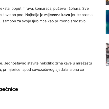
sekata, poput mrava, komaraca, puževa i žohara. Sve
om kave na pod. Najbolja je
mljevena kava
jer će aroma
 u šampon za svoje ljubimce kao prirodno sredstvo
se. Jednostavno stavite nekoliko zrna kave u mrežastu
a, primjerice ispod suvozačevog sjedala, a ona će
 pećnice