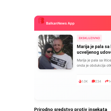
BalkanNews App
EKSKLUZIVNO
Marija je pala sa 
ucveljenog udovca
Marija je pala sa liti
onda je obdukcija otkr
1.0K
234
1
Prirodno sredstvo protiv insekata