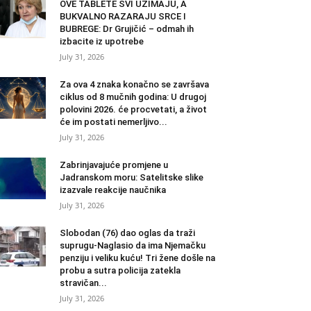
OVE TABLETE SVI UZIMAJU, A
BUKVALNO RAZARAJU SRCE I
BUBREGE: Dr Grujičić – odmah ih
izbacite iz upotrebe
July 31, 2026
Za ova 4 znaka konačno se završava
ciklus od 8 mučnih godina: U drugoj
polovini 2026. će procvetati, a život
će im postati nemerljivo...
July 31, 2026
Zabrinjavajuće promjene u
Jadranskom moru: Satelitske slike
izazvale reakcije naučnika
July 31, 2026
Slobodan (76) dao oglas da traži
suprugu-Naglasio da ima Njemačku
penziju i veliku kuću! Tri žene došle na
probu a sutra policija zatekla
stravičan...
July 31, 2026