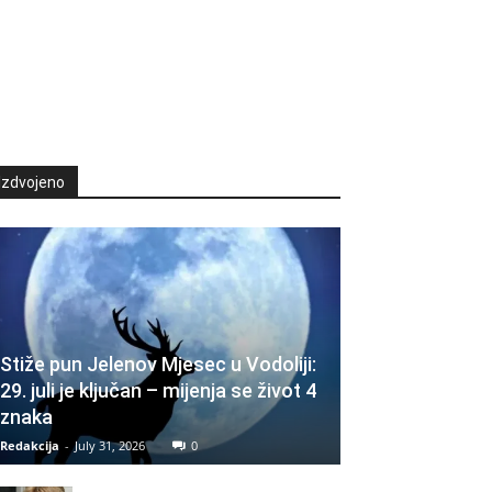
Izdvojeno
Stiže pun Jelenov Mjesec u Vodoliji:
29. juli je ključan – mijenja se život 4
znaka
Redakcija
-
July 31, 2026
0