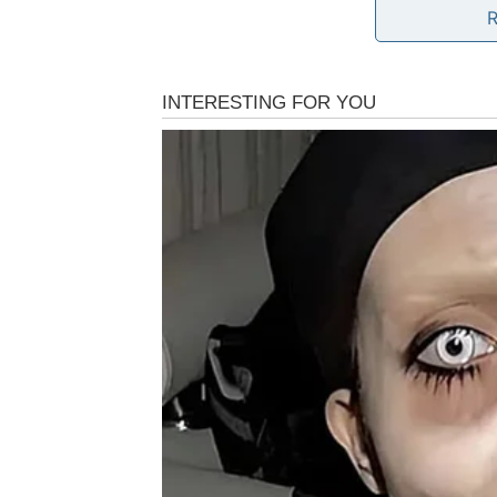
1 kesica vanilin šećera
1 litar mleka (ekvivalentno 4 šolje, ali p
1 kašika putera
200 g čokolade
200 ml slatke pavlake
Kako se priprema?
U zdjeli pomiješajte prosijano brašno i
gustoću, šećerom i vanilin šećerom. Mije
Ulijte mlijeko i nastavite miješati dok se
Stavite smjesu na izvor topline i nepres
i nastavite kuhati još jednu minutu dok 
smjesu prebacite u činiju, prekrijte prozi
Mikserom dobro umutite ohlađen fil.