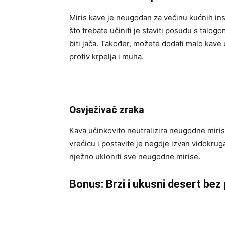
Miris kave je neugodan za većinu kućnih in
što trebate učiniti je staviti posudu s talog
biti jača. Također, možete dodati malo kave
protiv krpelja i muha.
Osvježivač zraka
Kava učinkovito neutralizira neugodne miri
vrećicu i postavite je negdje izvan vidokrug
nježno ukloniti sve neugodne mirise.
Bonus: Brzi i ukusni desert bez