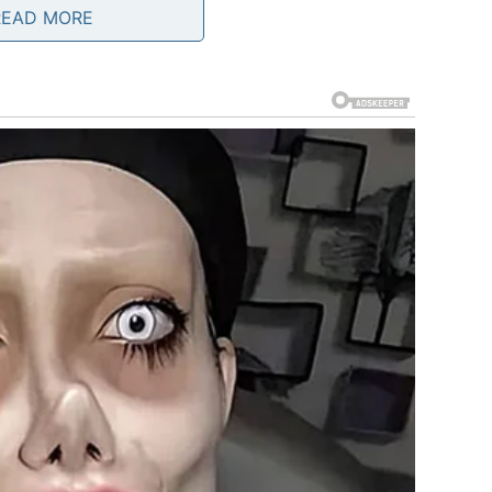
READ MORE
ola čaše ostavite za kasnije)
 kakao prah, zajedno s kukuruznim škrobom za veću
šajte smjesu dok se dobro ne sjedini.
 sve grudvice ne otope i sastojci se dobro sjedine.
tano miješajte dok ne proključa. Dodajte komadić putera
smjesa ne dobije gušću konzistenciju. Nakon toga,
rnom folijom i ostavite da se ohladi.