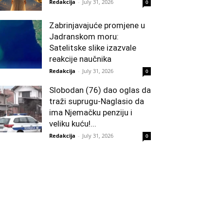
Redakcija
-
July 31, 2026
0
Zabrinjavajuće promjene u
Jadranskom moru:
Satelitske slike izazvale
reakcije naučnika
Redakcija
-
July 31, 2026
0
Slobodan (76) dao oglas da
traži suprugu-Naglasio da
ima Njemačku penziju i
veliku kuću!...
Redakcija
-
July 31, 2026
0