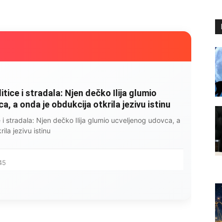
litice i stradala: Njen dečko Ilija glumio
, a onda je obdukcija otkrila jezivu istinu
ce i stradala: Njen dečko Ilija glumio ucveljenog udovca, a
ila jezivu istinu
45