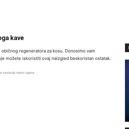
loga kave
d običnog regeneratora za kosu. Donosimo vam
oje možete iskoristiti ovaj naizgled beskoristan ostatak.
se nastavlja nakon oglasa