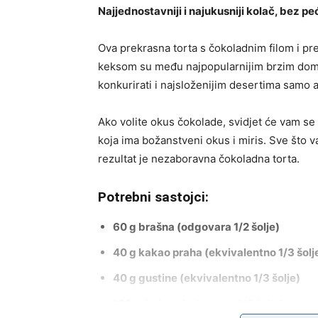
Najjednostavniji i najukusniji kolač, bez pe
Ova prekrasna torta s čokoladnim filom i pr
keksom su među najpopularnijim brzim doma
konkurirati i najsloženijim desertima samo a
Ako volite okus čokolade, svidjet će vam se o
koja ima božanstveni okus i miris. Sve što v
rezultat je nezaboravna čokoladna torta.
Potrebni sastojci:
60 g brašna (odgovara 1/2 šolje)
40 g kakao praha (ekvivalentno 1/3 šolj
40 g gustine (ekvivalentno 1/3 šolje)
100 g šećera (odgovara 1/2 šolje)