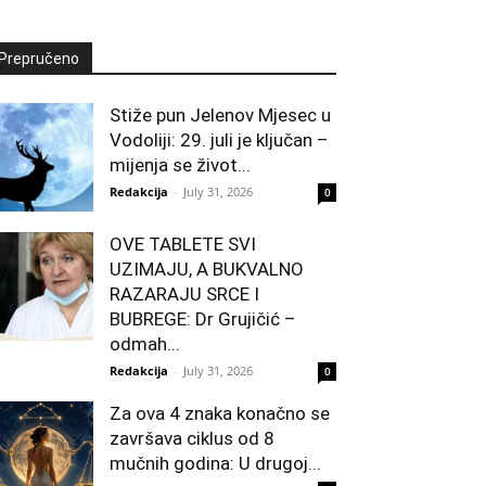
Prepručeno
Stiže pun Jelenov Mjesec u
Vodoliji: 29. juli je ključan –
mijenja se život...
Redakcija
-
July 31, 2026
0
OVE TABLETE SVI
UZIMAJU, A BUKVALNO
RAZARAJU SRCE I
BUBREGE: Dr Grujičić –
odmah...
Redakcija
-
July 31, 2026
0
Za ova 4 znaka konačno se
završava ciklus od 8
mučnih godina: U drugoj...