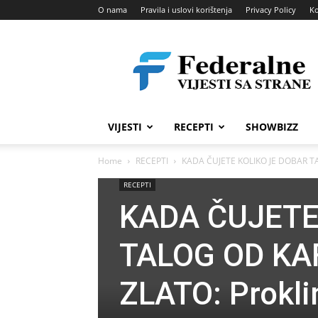
O nama
Pravila i uslovi korištenja
Privacy Policy
Ko
Federalne
vijesti
VIJESTI
RECEPTI
SHOWBIZZ
Home
RECEPTI
KADA ČUJETE KOLIKO JE DOBAR T
RECEPTI
KADA ČUJETE
TALOG OD KA
ZLATO: Prokli