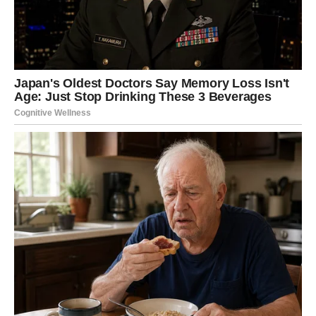
500 g mascarpone sira
500 ml vrhnja za šlag
1 žlica ekstrakta vanilije
Za ganache:
200 g čokolade za kuhanje
200 ml vrhnja za šlag
Dekoracija:
Krokanti ili krekerski posip