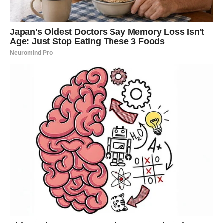
Priprema:
1. Izrada karamele:
U jednu posudu stavite
šećer
na laganu vatru. U drugu
zagrijte
vrhnje za kuhanje
dok se ne pojavi tanka