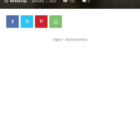
By
Redakcija
-
January 7, 2025
155
0
Oglasi - Advertisement