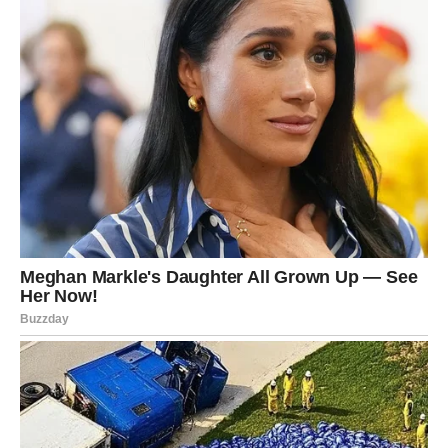
za završni sloj.
4. Izrada ganachea:
Zagrijte
200 ml vrhnja za šlag
dok ne dođe do točke
vrenja, ali nemojte ga prokuhati.
Prelijte ga preko
200 g čokolade
izlomljene na
kockice. Miješajte dok se čokolada potpuno ne otopi i
dobijete glatku smjesu.
Ostavite da se hladi na sobnoj temperaturi dok ne
postane
mlaka i gusta
.
Slaganje torte:
Izvadite biskvit iz kalupa i stavite ga na
pladanj za
torte
.