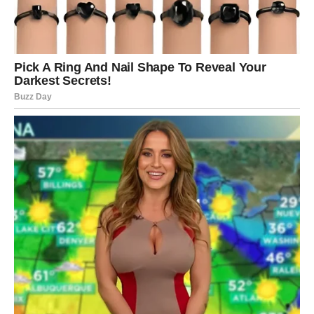
uz kavu.
PREUZMITE BESPLATNO!
⋆ KNJIGA SA RECEPTIMA ⋆
Upiši svoj email i preuzmi BESPLATNU
knjigu s receptima! Uživaj u jednostavnim