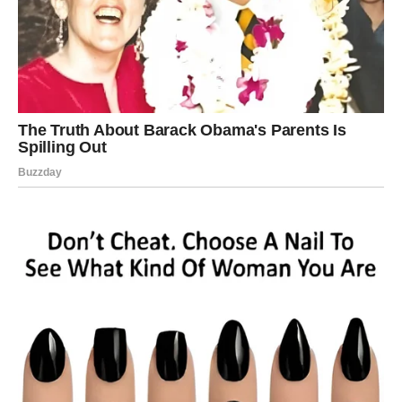
Vratite tortu u hladnjak na
6 sati
(ili preko noći) kako bi
se svi slojevi stisnuli i proželi.
Savjeti za Savršenu Tortu:
Ganache
se može dodatno ukrasiti listićima
badema
ili
čokoladnim strugotinama
.
Ako želite intenzivniji okus karamele, dodajte
malo
više soli
u smjesu.
Kolač možete poslužiti uz
sladoled od vanilije
ili voće
za dodatni užitak.
Ovaj kolač bez brašna prava je
poslastica za ljubitelje
čokolade i karamele
. Kremasta tekstura, bogat okus i
savršeno uravnotežena slatkoća čine ga idealnim
desertom za posebne prigode ili jednostavno za uživanje