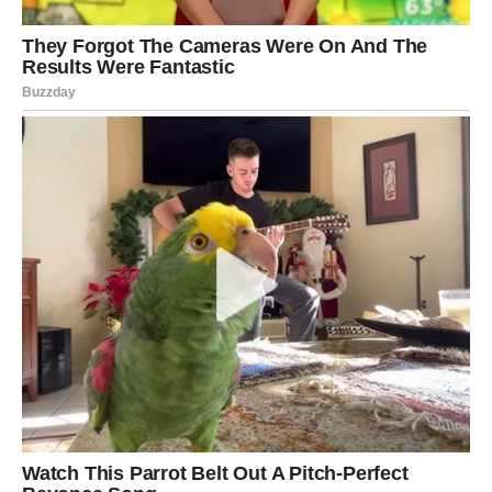
i ukusnim jelima koja će osvojiti tvoje
najdraže.
Jednim klikom preuzmi knjigu s najboljim
receptima!