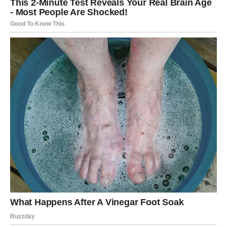
kožica (ne smije prokuhati).
Šećer polako topite dok ne dobije
zlatno-smeđu boju
.
Kada se šećer u potpunosti otopi, polako ulijte
zagrijano vrhnje
uz stalno miješanje. Smjesa će
zapjeniti – nastavite miješati dok se potpuno ne
sjedini.
Dodajte
maslac, vaniliju i sol
te nastavite miješati dok
ne dobijete glatku smjesu.
Ostavite da se ohladi na sobnoj temperaturi.
2. Priprema biskvita:
Na pari otopite
maslac i 190 g čokolade
. Ostavite da
se hladi na sobnoj temperaturi.
Odvojite
bjelanjke i žumanjke
. Bjelanjke istucite u
čvrsti snijeg.