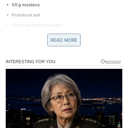
50 g maslaca
Prstohvat soli
1 žlica ekstrakta vanilije
READ MORE
Za biskvit:
4 jaja
115 g maslaca
4 žlice šećera
390 g čokolade za kuhanje
Prstohvat soli
2 žlice ekstrakta vanilije
Za kremu: