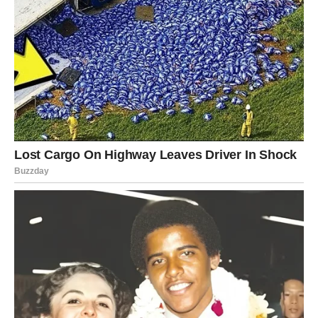
Vratite obruč kalupa oko biskvita.
Prvu polovicu kreme ravnomjerno rasporedite preko
biskvita.
U središtu kreme napravite
manji krug
i ulijte ohlađeni
karamel
.
Preostalom kremom prekrijte karamel i zagladite
površinu.
Stavite tortu u hladnjak na
2 sata
.
Finalni koraci:
Kada je kolač ohlađen, uklonite kalup i pažljivo prelijte
ganache
preko vrha torte. Lagano ga rasporedite
špatulom da stvori glatki sloj.
Pospite tortu
krokantima
ili krekerskim posipom za
hrskavu teksturu.