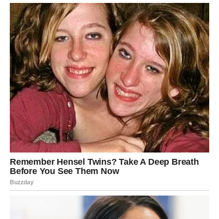
U posebnoj posudi pjenasto izmiksajte
žumanjke i
šećer
dok ne postanu svijetli i kremasti. Dodajte
sol i
vaniliju
.
U smjesu žumanjaka polako ulijte
otopljenu čokoladu i
maslac
.
Na kraju, lagano umiješajte
snijeg od bjelanjaka
koristeći špatulu.
Prebacite smjesu u
kalup za tortu
i pecite u
pećnici
zagrijanoj na 165°C
oko
20 minuta
.
3. Priprema kreme:
U zdjeli pomiješajte
mascarpone i vrhnje za šlag
.
Dodajte
vaniliju
i miksajte na niskoj brzini dok ne
dobijete glatku i čvrstu kremu.
Podijelite kremu na
dva dijela
– jedan dio za fil, drugi