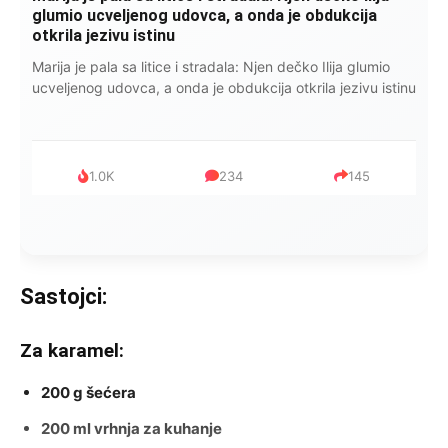
glumio ucveljenog udovca, a onda je obdukcija
otkrila jezivu istinu
Marija je pala sa litice i stradala: Njen dečko Ilija glumio
ucveljenog udovca, a onda je obdukcija otkrila jezivu istinu
1.0K
234
145
Sastojci:
Za karamel:
200 g šećera
200 ml vrhnja za kuhanje