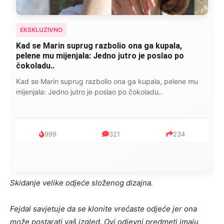
EKSKLUZIVNO
“Isidora je govorila šta ju je razbolelo: “Nisam jela
kobasice, niti pušila cigare, ali ovo je
najkancerogenije…”
Isidora je govorila šta ju je razbolelo: “Nisam jela kobasice,
niti pušila cigare, ali ovo je najkancerogenije…”
753
182
95
Skidanje velike odjeće složenog dizajna.
Fejdal savjetuje da se klonite vrećaste odjeće jer ona
može postarati vaš izgled. Ovi odjevni predmeti imaju