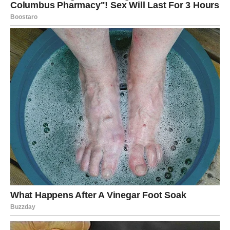
ispiranja vrućom vodom. Ova smjesa stvara reakciju koja
razgrađuje nakupine unutar cijevi.
3. Ocat i aspirin: Bacite dvije tablete aspirina u odvod i
zatim šalicom octa. Nakon što prestane mjehurići, ulijte
kipuću vodu u odvod. Ova tehnika je vrlo učinkovita za
uklanjanje tvrdih naslaga.
4. Deterdžent za pranje rublja: Dodajte 3-5 žlica
deterdženta u odvod i ostavite da odstoji najmanje 20
minuta, idealno preko noći. Zatim otvorite vodu kako biste
osigurali temeljito ispiranje.
Primjenom ovih tehnika možete održavati čist i učinkovit
sudoper bez oslanjanja na jake kemikalije.