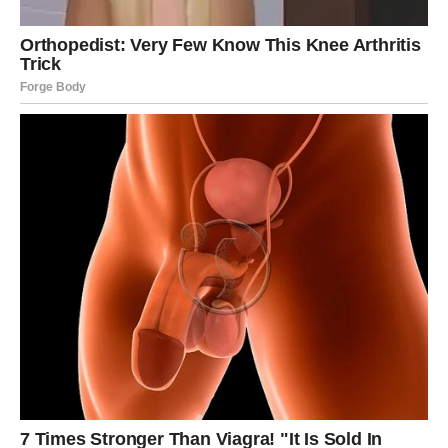
Jednostavne metode za održavanje vašeg sudopera
besprijekorno čistim
Značajan problem u svakom kućanstvu može nastati zbog
začepljenog sudopera; međutim, postoji nekoliko
jednostavnih i ekološki prihvatljivih metoda za njegovo
rješavanje. Jedini potrebni materijali su predmeti koji se
obično nalaze u vašoj kuhinji, uključujući ocat, limunsku
kiselinu, sodu bikarbonu i deterdžent za pranje rublja.
Toplu vodu pomiješajte s malom količinom limunske
kiseline i dobivenu smjesu ulijte u sudoper. Ova
mješavina učinkovito uklanja prljavštinu i naslage dok je
nježna prema cijevima i ekološki prihvatljiva.
2. Ocat i soda bikarbona: Počnite tako što ćete u odvod
uliti pola šalice sode bikarbone, a zatim jednu šalicu octa.
Pokrijte otvor i ostavite smjesu da odstoji 30 minuta prije