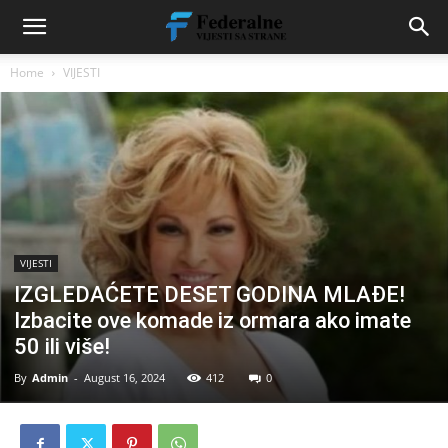
Home
VIJESTI
VIJESTI
IZGLEDAĆETE DESET GODINA MLAĐE!
Izbacite ove komade iz ormara ako imate
50 ili više!
By
Admin
-
August 16, 2024
412
0