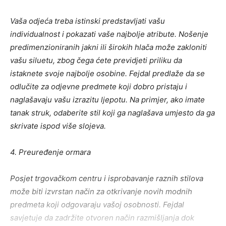
Vaša odjeća treba istinski predstavljati vašu
individualnost i pokazati vaše najbolje atribute. Nošenje
predimenzioniranih jakni ili širokih hlača može zakloniti
vašu siluetu, zbog čega ćete previdjeti priliku da
istaknete svoje najbolje osobine. Fejdal predlaže da se
odlučite za odjevne predmete koji dobro pristaju i
naglašavaju vašu izrazitu ljepotu. Na primjer, ako imate
tanak struk, odaberite stil koji ga naglašava umjesto da ga
skrivate ispod više slojeva.
4. Preuređenje ormara
Posjet trgovačkom centru i isprobavanje raznih stilova
može biti izvrstan način za otkrivanje novih modnih
predmeta koji odgovaraju vašoj osobnosti. Fejdal
savjetuje da zadržite otvoren način razmišljanja dok