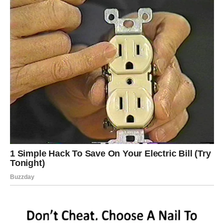
PREUZMITE BESPLATNO!
⋆ KNJIGA SA RECEPTIMA ⋆
Upiši svoj email i preuzmi BESPLATNU
knjigu s receptima! Uživaj u jednostavnim
i ukusnim jelima koja će osvojiti tvoje
najdraže.
Jednim klikom preuzmi knjigu s najboljim
receptima!