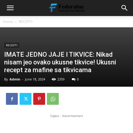
Home
RECEPTI
RECEPTI
IMATE JEDNO JAJE I TIKVICE: Nikad
nisam jeo ovako ukusne tikvice! Ukusni
recept za mafine sa tikvicama
By
Admin
-
June 18, 2024
2359
0
Oglasi - Advertisement