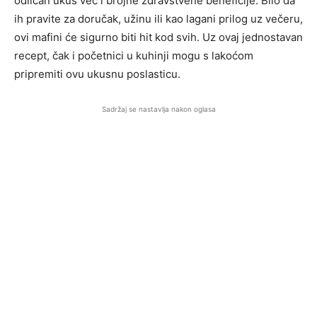
odličan ukus već i brojne zdravstvene beneficije. Bilo da
ih pravite za doručak, užinu ili kao lagani prilog uz večeru,
ovi mafini će sigurno biti hit kod svih. Uz ovaj jednostavan
recept, čak i početnici u kuhinji mogu s lakoćom
pripremiti ovu ukusnu poslasticu.
Sadržaj se nastavlja nakon oglasa