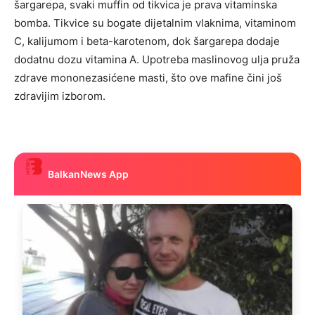
šargarepa, svaki muffin od tikvica je prava vitaminska
bomba. Tikvice su bogate dijetalnim vlaknima, vitaminom
C, kalijumom i beta-karotenom, dok šargarepa dodaje
dodatnu dozu vitamina A. Upotreba maslinovog ulja pruža
zdrave mononezasićene masti, što ove mafine čini još
zdravijim izborom.
BalkanNews App