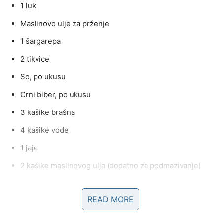
1 luk
Maslinovo ulje za prženje
1 šargarepa
2 tikvice
So, po ukusu
Crni biber, po ukusu
3 kašike brašna
4 kašike vode
1 jaje
2 kašike maslinovog ulja (dodatno za podmazivanje)
Način Pripreme:
READ MORE
1. Zagrijavanje Pećnice: