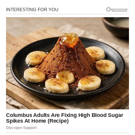
Zagrijte pećnicu na 180°C.
2. Priprema Povrća:
Nasjeckajte luk i narendajte šargarepu.
Tikvice narežite na male kockice.
3. Prženje Povrća:
Zagrejte malo maslinovog ulja u tiganju na srednjoj
vatri.
Pirjajte nasjeckani luk dok ne postane proziran.
Dodajte naribanu šargarepu i tikvice. Začinite solju i
crnim biberom.
Kuvajte, povremeno mešajući, dok povrće ne omekša,