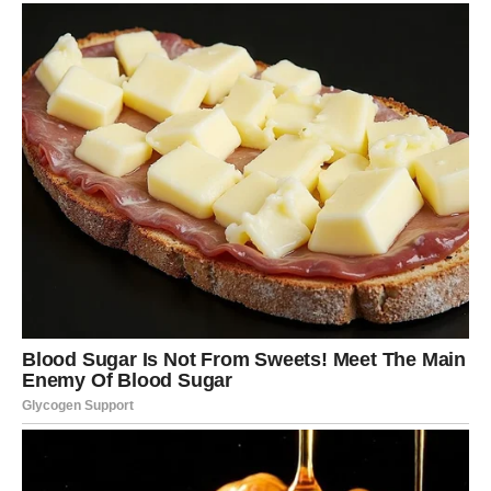
oko 10 minuta.
4. Pravljenje Smjese:
U posudi za mešanje pomešajte 3 kašike brašna sa 4
kašike vode i umutite dok ne postane glatko.
Dodajte jedno jaje i 2 kašike maslinovog ulja, te
mešajte dok se ne sjedini.
Kuvano povrće dodajte u smjesu, dobro promiješajte
da se sve sjedini.
5. Priprema Kalupe za Mafine:
Kalupe za mafine namažite maslinovim uljem kako
biste spriječili lijepljenje.
Ubacite smesu u čaše za mafine, ravnomjerno
rasporedite između njih.