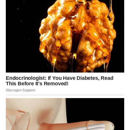
6. Pečenje:
Pecite mafine u rerni 15 minuta, ili dok ne porumene i
ne budu pečeni.
7. Hlađenje i Posluživanje:
Ostavite mafine da se malo ohlade u plehu prije nego
što ih izvadite.
Mafine od tikvica poslužite tople i uživajte.
Pojačivači Okusa:
Razmislite o dodavanju svežeg začinskog bilja poput