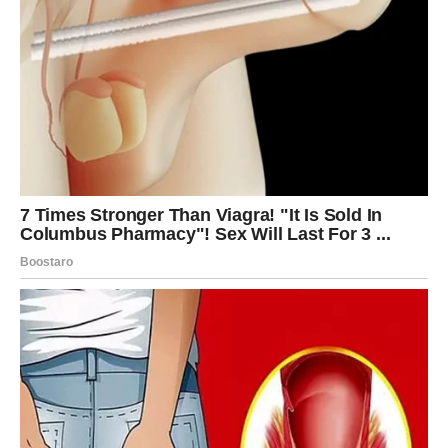
bosiljka ili timijana u smjesu za dodatno pojačanje okusa.
Takođe, za još bogatiji ukus, možete dodati pola šolje
naribanog parmezana ili cheddar sira u tijesto prije
pečenja.
Prijedlozi za Posluživanje:
Mafini od tikvica su odlični sami kao brza užina ili u
kombinaciji sa svježom salatom za lagani ručak. Takođe,
čine odličan prilog za večeru, savršeno nadopunjujući
glavna jela poput piletine na žaru ili ribe.
Ovi mafini su jednostavni za pripremu, izuzetno hranljivi i
nevjerojatno ukusni. Uživajte u svakom zalogaju i
dopustite da vas osvoji njihov jedinstven spoj okusa i
zdravih sastojaka!