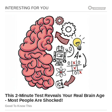
Priprema Smjese za Kolač:
U velikoj činiji, mikserom pjenasto umutite jaja,
šećer i vanilin šećer dok smjesa ne postane svijetla
i pjenasta.
Dodajte ulje i mlijeko, dobro izmiješajte.
Dodajte griz, seckane orahe, brašno i prašak za
pecivo. Sve dobro sjedinite dok ne dobijete
ujednačenu smjesu.
Pečenje:
Pripremljenu smjesu sipajte u nauljen kalup
dimenzija 20×30 cm.
Pecite u prethodno zagrijanoj rerni na 180°C oko
25 minuta, ili dok kolač ne dobije zlatno-smeđu
boju i čačkalica izvučena iz sredine ne izađe čista.