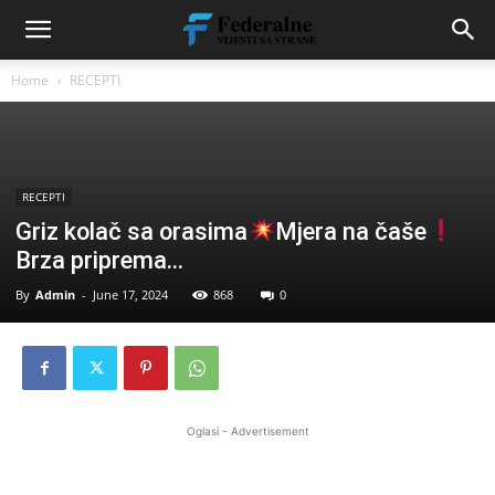
Home
RECEPTI
RECEPTI
Griz kolač sa orasima
Mjera na čaše
Brza priprema…
By
Admin
-
June 17, 2024
868
0
Oglasi - Advertisement