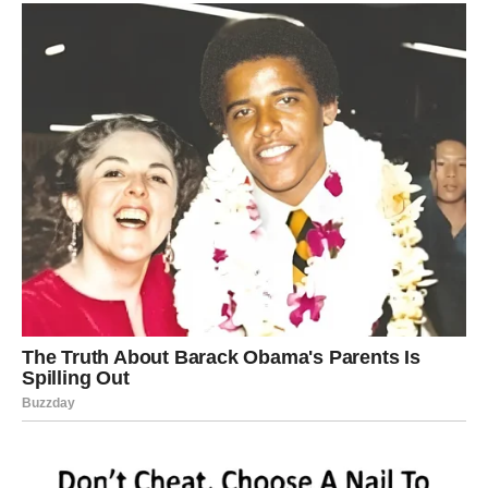
Priprema Agde:
Dok se kolač peče, pripremite agdu. U šerpi
pomiješajte šećer i vodu, pustite da prokuha i
kuhajte 2-3 minute dok se šećer potpuno ne otopi.
Namočenje Kolača:
Vrući kolač prelijte vrelim sirupom odmah po
vađenju iz rerne. Ostavite kolač da upije sirup i
potpuno se ohladi.
Ukrašavanje:
Umutite vrhnje za šlag sa hladnim mlekom dok ne
dobijete čvrstu kremu.
Ohlađeni kolač premažite umućenim šlagom.
Pospite seckanim orasima za dekoraciju.
Savjeti za Savršen Kolač