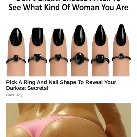
Mjerenje Sastojaka:
Korištenje staklene čaše od 200
ml kao mjerne jedinice osigurava konzistentnost u
omjerima sastojaka.
Namočenje:
Prelivanje vrućeg kolača vrućim sirupom
omogućava da kolač upije maksimalnu količinu sirupa,
čineći ga sočnim i bogatim.
Dekoracija:
Seckani orasi ne samo da dodaju teksturu
već i obogaćuju okus torte, čineći je još privlačnijom.
Ovaj kolač sa grizom i orasima je idealan za sve prilike –
od svakodnevnog deserta do svečanih proslava.
Pripremite ga za svoju porodicu i prijatelje i uživajte u
svakom zalogaju ove sočne poslastice!