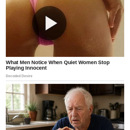
PREUZMITE BESPLATNO!
⋆ KNJIGA SA RECEPTIMA ⋆
Upiši svoj email i preuzmi BESPLATNU
knjigu s receptima! Uživaj u jednostavnim
i ukusnim jelima koja će osvojiti tvoje
najdraže.