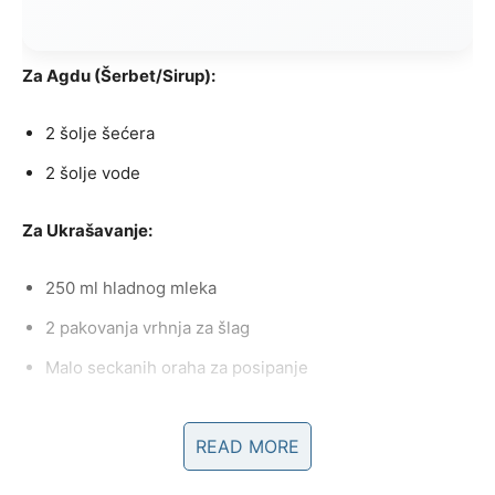
Za Agdu (Šerbet/Sirup):
2 šolje šećera
2 šolje vode
Za Ukrašavanje:
250 ml hladnog mleka
2 pakovanja vrhnja za šlag
Malo seckanih oraha za posipanje
READ MORE
Priprema