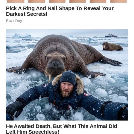
U šerpi pomiješajte vodu, ljuske luka i sirće. Stavite da
lagano kuha oko 15 minuta – cilj je da voda poprimi
bogatu, tamnocrvenu boju. U međuvremenu pripremite
jaja: operite ih i osušite. Ako želite dekorativne uzorke, na
površinu jaja položite listić peršuna ili drugu biljku, a
zatim sve zajedno pažljivo umotajte u čarapu ili gazu i
pričvrstite koncem.
Zamotana jaja zatim dodatno obložite ljuskama luka i
još jednom čvrsto umotajte u čarapu. Ovo će pomoći
da boja prodre nepravilno i stvori zanimljive šare.
Jaja spustite u već obojenu vodu s lukovinom i kuvajte na