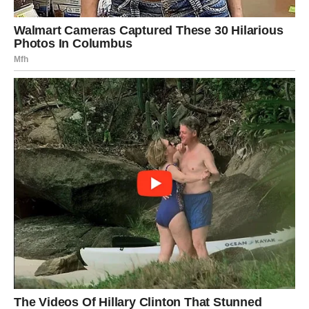
PREUZMITE BESPLATNO!
⋆ KNJIGA SA RECEPTIMA ⋆
Upiši svoj email i preuzmi BESPLATNU
knjigu s receptima! Uživaj u jednostavnim
i ukusnim jelima koja će osvojiti tvoje
najdraže.
Jednim klikom preuzmi knjigu s najboljim
receptima!