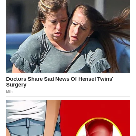
Ako ove godine želite da vaša uskršnja jaja izgledaju
posebno dekorativno
i drugačije od klasičnih varijanti,
isprobajte jednostavnu tehniku mramoriranja pomoću
aluminijumske folije.
Za ovu metodu potrebno je samo nekoliko koraka, a
rezultat će vas oduševiti!
Prvo skuvajte jaja na klasičan način, dok ne postanu tvrdo
kuvana. Kada su jaja gotova, ostavite ih da se potpuno
ohlade.