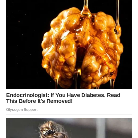
Ova metoda bojanja jaja ne samo da je potpuno ekološka,
već je i prilika da se povežete s tradicijom i prirodom.
Svako jaje je jedinstveno – kao mali prirodni artefakt,
nastao uz malo truda i mnogo ljubavi. Bez hemikalija, bez
nepotrebnih dodataka – samo vi, vaša kuhinja, i boje koje
daje sama priroda.
BONUS TEKST