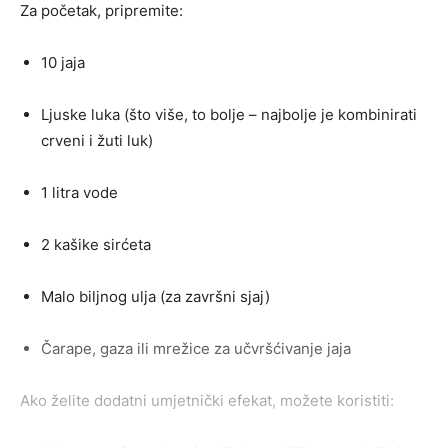
Za početak, pripremite:
10 jaja
Ljuske luka (što više, to bolje – najbolje je kombinirati
crveni i žuti luk)
1 litra vode
2 kašike sirćeta
Malo biljnog ulja (za završni sjaj)
Čarape, gaza ili mrežice za učvršćivanje jaja
Ako želite dodatni umjetnički efekat, možete koristiti: