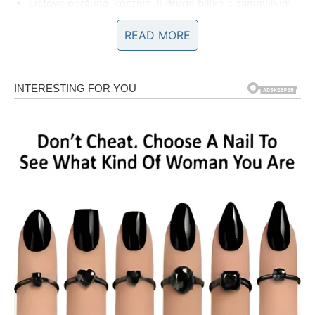
Listove peršuna, koprive ili druge biljke s zanimljivim
oblicima
READ MORE
Zrna riže ili krupnu sol
Prvo sakupite veće količine ljuski luka – najbolje je početi
nekoliko dana ranije kako biste imali dovoljno materijala
za bojenje. Boja će biti intenzivnija što više ljuske imate.