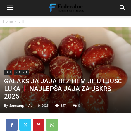
Home
BiH
BiH
RECEPTI
GALAKSIJA JAJA BEZ HEMIJE U LJUSCI
LUKA
NAJLEPŠA JAJA ZA USKRS
2025.
By
Samsung
-
April 19, 2025
357
0