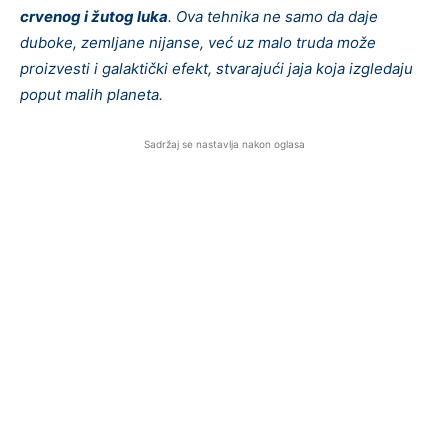
crvenog i žutog luka
. Ova tehnika ne samo da daje
duboke, zemljane nijanse, već uz malo truda može
proizvesti i galaktički efekt, stvarajući jaja koja izgledaju
poput malih planeta.
Sadržaj se nastavlja nakon oglasa