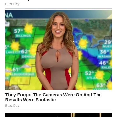
srednjoj temperaturi oko 15 minuta. Nakon kuhanja, jaja
pažljivo izvadite, stavite ih na rešetku ili kuhinjski papir da
se osuše, a zatim uklonite čarape i ljuske.
Kada se jaja potpuno osuše, umočite papirni ubrus u
malo ulja i nježno premažite svako jaje. Time ćete
postići
prirodan, sjajni završetak
i dodatno istaći boje i
uzorke.
Ako želite još dublje nijanse, možete ostaviti jaja u boji
još nekoliko sati nakon kuhanja – to dodatno pojačava
intenzitet. Eksperimentisanjem s crvenim i žutim lukom
dobićete nijanse od tamno smeđe, ciglasto crvene, pa
sve do zlatno bakrene. Za zlatnu notu, možete dodati i
malo kurkume u vodu.