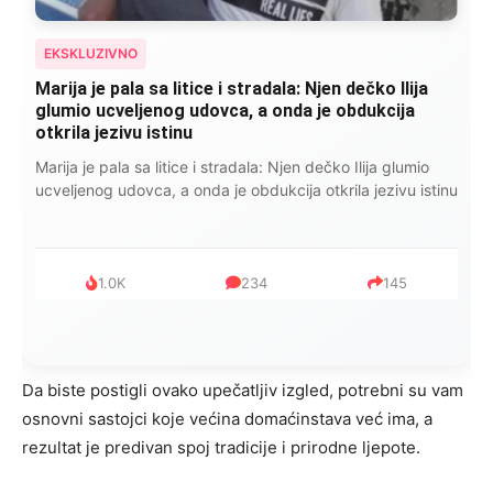
EKSKLUZIVNO
Kad se Marin suprug razbolio ona ga kupala,
pelene mu mijenjala: Jedno jutro je poslao po
čokoladu..
Kad se Marin suprug razbolio ona ga kupala, pelene mu
mijenjala: Jedno jutro je poslao po čokoladu..
999
321
234
Da biste postigli ovako upečatljiv izgled, potrebni su vam
osnovni sastojci koje većina domaćinstava već ima, a
rezultat je predivan spoj tradicije i prirodne ljepote.