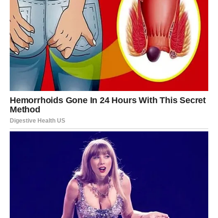
Zatim uzmite komad aluminijumske folije, dovoljne
veličine da može u potpunosti obaviti jedno jaje. Stavite
jaje u sredinu folije, lagano ga obmotajte, ali nemojte
foliju zategnuti – važno je da folija ostane naborana jer
upravo ti nabori stvaraju
mramorirani efekat
.
Tako umotano jaje potopite u farbu za jaja po izboru.
Možete koristiti klasične prehrambene boje rastvorene u
toploj vodi s dodatkom sirćeta, ili komercijalne boje koje
dolaze u setovima za farbanje.