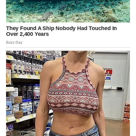
Kada skinete foliju, na ljusci će ostati nepravilne,
razlivene šare koje podsećaju na mermer – svako jaje
biće jedinstveno, a trud minimalan.
Ova tehnika je savršena za one koji žele kreativna,
efektna i neobična jaja bez komplikovanih koraka ili alata.