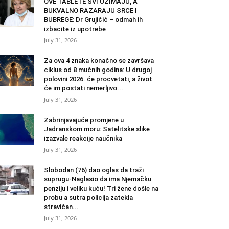
OVE TABLETE SVI UZIMAJU, A
BUKVALNO RAZARAJU SRCE I
BUBREGE: Dr Grujičić – odmah ih
izbacite iz upotrebe
July 31, 2026
Za ova 4 znaka konačno se završava
ciklus od 8 mučnih godina: U drugoj
polovini 2026. će procvetati, a život
će im postati nemerljivo...
July 31, 2026
Zabrinjavajuće promjene u
Jadranskom moru: Satelitske slike
izazvale reakcije naučnika
July 31, 2026
Slobodan (76) dao oglas da traži
suprugu-Naglasio da ima Njemačku
penziju i veliku kuću! Tri žene došle na
probu a sutra policija zatekla
stravičan...
July 31, 2026