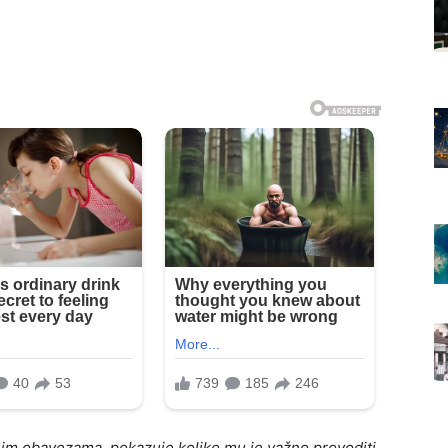
nim obavezama, pokazuje koliko mu je važno provoditi