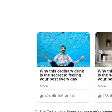
Duško Tošić, iako često zauzet profesional