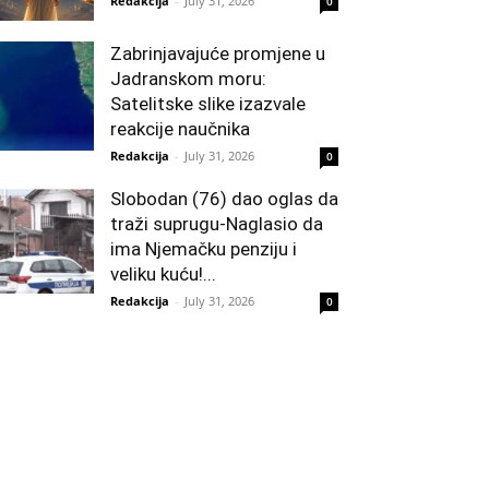
Redakcija
-
July 31, 2026
0
Zabrinjavajuće promjene u
Jadranskom moru:
Satelitske slike izazvale
reakcije naučnika
Redakcija
-
July 31, 2026
0
Slobodan (76) dao oglas da
traži suprugu-Naglasio da
ima Njemačku penziju i
veliku kuću!...
Redakcija
-
July 31, 2026
0