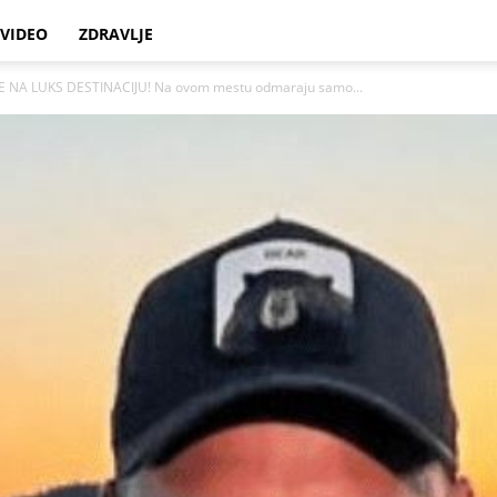
VIDEO
ZDRAVLJE
NA LUKS DESTINACIJU! Na ovom mestu odmaraju samo...