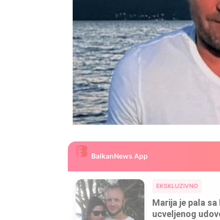
BalkanNews App
EKSKLUZIVNO
Marija je pala sa 
ucveljenog udovca