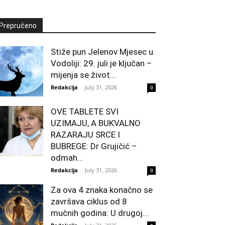
Prepručeno
Stiže pun Jelenov Mjesec u
Vodoliji: 29. juli je ključan –
mijenja se život...
Redakcija
-
July 31, 2026
0
OVE TABLETE SVI
UZIMAJU, A BUKVALNO
RAZARAJU SRCE I
BUBREGE: Dr Grujičić –
odmah...
Redakcija
-
July 31, 2026
0
Za ova 4 znaka konačno se
završava ciklus od 8
mučnih godina: U drugoj...