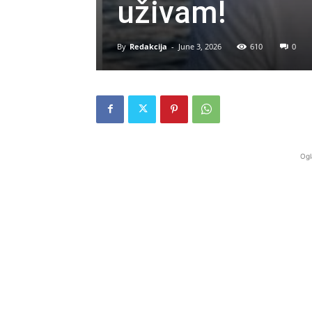
uživam!
By
Redakcija
-
June 3, 2026
610
0
Ogl