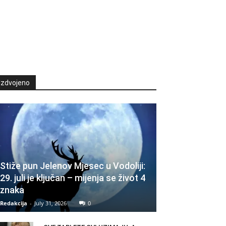
Izdvojeno
Stiže pun Jelenov Mjesec u Vodoliji:
29. juli je ključan – mijenja se život 4
znaka
Redakcija
-
July 31, 2026
0