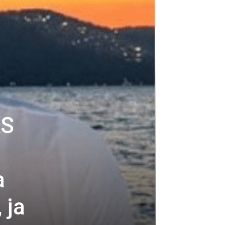
KS
a
 ja