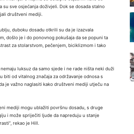
a su sve osjećanja doživjeli. Dok se dosada stalno
jali društveni mediji.
 dublju, duboku dosadu otkrili su da je izazvala
im, došlo je i do ponovnog pokušaja da se popuni ta
 strast za stolarstvom, pečenjem, biciklizmom i tako
di nemaju luksuz da samo sjede i ne rade ništa neki duži
u biti od vitalnog značaja za održavanje odnosa s
da je važno naglasiti kako društveni mediji utječu na
veni mediji mogu ublažiti površnu dosadu, s druge
iju i može spriječiti ljude da napreduju u stanje
sti”, rekao je Hill.