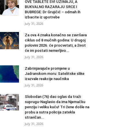
OVE TABLETE SVI UZIMAJU, A
BUKVALNO RAZARAJU SRCE I
BUBREGE: Dr Grujičić – odmah ih
izbacite iz upotrebe
July 31, 2026
Za ova 4 znaka konačno se završava
ciklus od 8 mučnih godina: U drugoj
polovini 2026. će procvetati, a život
će im postati nemerljivo...
July 31, 2026
Zabrinjavajuće promjene u
Jadranskom moru: Satelitske slike
izazvale reakcije naučnika
July 31, 2026
Slobodan (76) dao oglas da traži
suprugu-Naglasio da ima Njemačku
penziju i veliku kuću! Tri žene došle na
probu a sutra policija zatekla
stravičan...
July 31, 2026