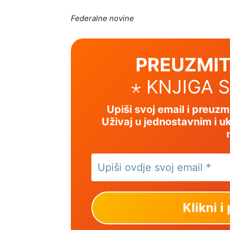
Federalne novine
PREUZMIT
⋆ KNJIGA 
Upiši svoj email i preuz
Uživaj u jednostavnim i uk