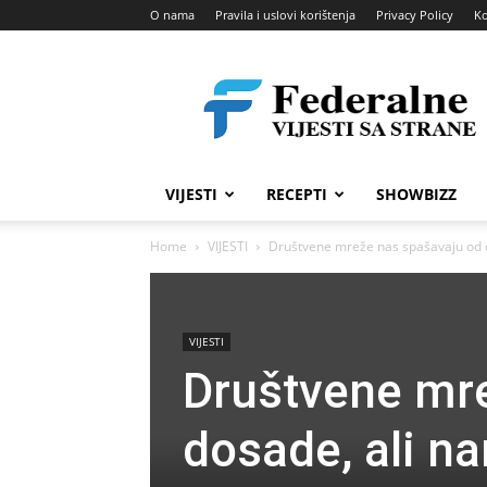
O nama
Pravila i uslovi korištenja
Privacy Policy
Ko
Federalne
vijesti
VIJESTI
RECEPTI
SHOWBIZZ
Home
VIJESTI
Društvene mreže nas spašavaju od do
VIJESTI
Društvene mr
dosade, ali n