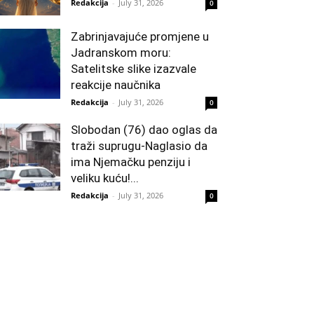
Redakcija
-
July 31, 2026
0
Zabrinjavajuće promjene u
Jadranskom moru:
Satelitske slike izazvale
reakcije naučnika
Redakcija
-
July 31, 2026
0
Slobodan (76) dao oglas da
traži suprugu-Naglasio da
ima Njemačku penziju i
veliku kuću!...
Redakcija
-
July 31, 2026
0