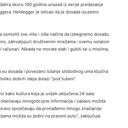
atira skoro 100 godina unazad iz serije predavanja
gera. Heidegger je isticao da je dosada izuzetno
a osmislili sve više i više načina da izbegnemo dosadu.
no, zahvaljujući društvenim mrežama i svemu ostalom
 i računari. Nikada ne morate stati i gubiti se u mislima,
a su dosada i povezano lutanje slobodnog uma ključna
oliko dobrih ideja dolazi ”pod tušem”.
o kako kultura koja je uvijek uključena 24 sata
i obećavaju mnogobrojne informacije i zabavu možda
zapravo sprječavaju da pronađemo mnogo značajnije
acijama možda su jedini na pravom putu”, zaključuje