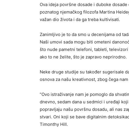
Ova ideja površne dosade i duboke dosade d
poznatog njemačkog filozofa Martina Heideg
važan dio života i da ga treba kultivisati.
Zanimljivo je to da smo u decenijama od tad
Naši umovi sada mogu biti ometeni danonoć
što nude pametni telefoni, tableti, televizori
ako to ne želite, što je zapravo neprirodno.
Neke druge studije su također sugerisale d
osnova za našu kreativnost, zbog čega nam t
”Ovo istraživanje nam je pomoglo da shvatim
dnevno, sedam dana u sedmici i uređaji koj
popravljaju našu površnu dosadu, ali nas 
stvari. Oni koji se bave digitalnim detoksik
Timonthy Hill.