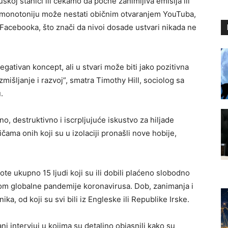
oj stanici ili čekamo da počne zanimljiva emisija ili
n u monotoniju može nestati običnim otvaranjem YouTuba,
 Facebooka, što znači da nivoi dosade ustvari nikada ne
ativan koncept, ali u stvari može biti jako pozitivna
išljanje i razvoj”, smatra Timothy Hill, sociolog sa
.
o, destruktivno i iscrpljujuće iskustvo za hiljade
ičama onih koji su u izolaciji pronašli nove hobije,
vote ukupno 15 ljudi koji su ili dobili plaćeno slobodno
kom globalne pandemije koronavirusa. Dob, zanimanja i
a, od koji su svi bili iz Engleske ili Republike Irske.
i intervjui u kojima su detaljno objasnili kako su