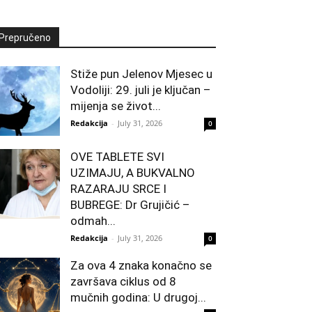
Prepručeno
Stiže pun Jelenov Mjesec u
Vodoliji: 29. juli je ključan –
mijenja se život...
Redakcija
-
July 31, 2026
0
OVE TABLETE SVI
UZIMAJU, A BUKVALNO
RAZARAJU SRCE I
BUBREGE: Dr Grujičić –
odmah...
Redakcija
-
July 31, 2026
0
Za ova 4 znaka konačno se
završava ciklus od 8
mučnih godina: U drugoj...