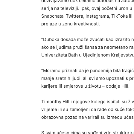
doživljavamo dok čekamo autobus na autobusk
serija na televiziji. Ipak, ovaj početni uro
Snapchata, Twittera, Instagrama, TikToka ili
prelaze u zonu kreativnosti.
”Duboka dosada može zvučati kao izrazito neg
ako se ljudima pruži šansa za neometano razm
Univerziteta Bath u Ujedinjenom Kraljevstvu
”Moramo priznati da je pandemija bila tragičn
manje sretnih ljudi, ali svi smo upoznati s pr
karijere ili smjerove u životu – dodaje Hill.
Timonthy Hill i njegove kolege ispitali su ži
vrijeme ili su zamoljeni da rade od kuće to
obrazovna pozadina varirali su između učesnik
S svim učesnicima su vođeni vrlo strukturiran