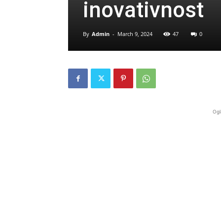
inovativnost
By
Admin
-
March 9, 2024
47
0
Ogl