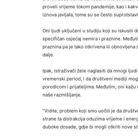
proveli vrijeme tokom pandemije, kao i kakv
iznova javljala, tome su se često suprotstavl
Oni ljudi uključeni u studiju koji su iskusili
specifičan osjećaj nemira i praznine. Međut
praznina pa je tako otkrivena ili obnovljena
dalje.
Ipak, istraživači žele naglasiti da mnogi lju
vremenski period, i da društveni mediji mog
porodicom i prijateljima. Međutim, oni kažu 
naše razmišljanje.
”Vidite, problem koji smo uočili je da društ
strane ta distrakcija oduzima vrijeme i energ
duboke dosade, gdje bi mogli otkriti nove stra