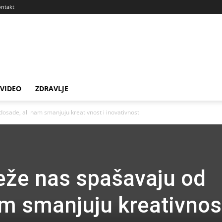
ntakt
VIDEO
ZDRAVLJE
sade, ali nam smanjuju kreativnost i inovativnost
eže nas spašavaju od
am smanjuju kreativnost