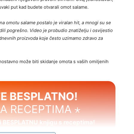
 svaki put kad budete otvarali omot salame.
na omotu salame postalo je viralan hit, a mnogi su se
ili pogrešno. Video je probudio znatiželju i osvijestio
kodnevnih proizvoda koje često uzimamo zdravo za
dnostavno može biti skidanje omota s vaših omiljenih
E BESPLATNO!
SA RECEPTIMA ⋆
mi BESPLATNU knjigu s receptima!
usnim jelima koja će osvojiti tvoje