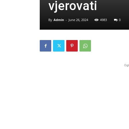
vjerovati
By
Admin
-
June 26, 2024
4983
0
Ogl