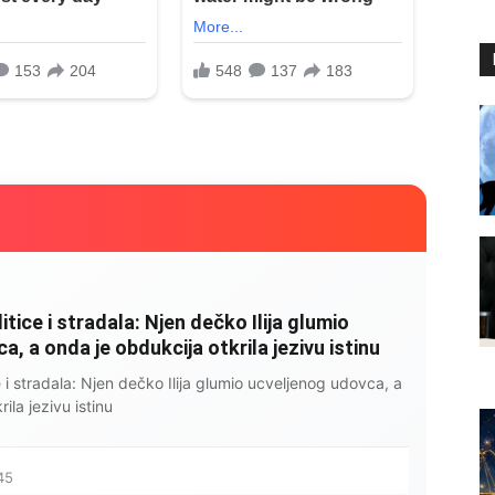
litice i stradala: Njen dečko Ilija glumio
, a onda je obdukcija otkrila jezivu istinu
ce i stradala: Njen dečko Ilija glumio ucveljenog udovca, a
ila jezivu istinu
45