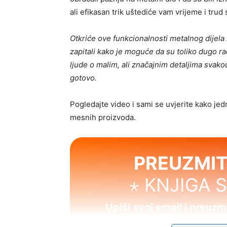
ali efikasan trik uštediće vam vrijeme i trud
Otkriće ove funkcionalnosti metalnog dijela 
zapitali kako je moguće da su toliko dugo rad
ljude o malim, ali značajnim detaljima sva
gotovo.
Pogledajte video i sami se uvjerite kako je
mesnih proizvoda.
PREUZMIT
⋆ KNJIGA 
Upiši svoj email i preuz
Uživaj u jednostavnim i uk