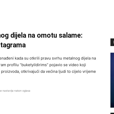
nog dijela na omotu salame:
nstagrama
enađeni kada su otkrili pravu svrhu metalnog dijela na
am profilu “buketyildirims” pojavio se video koji
proizvoda, otkrivajući da većina ljudi to cijelo vrijeme
se nastavlja nakon oglasa