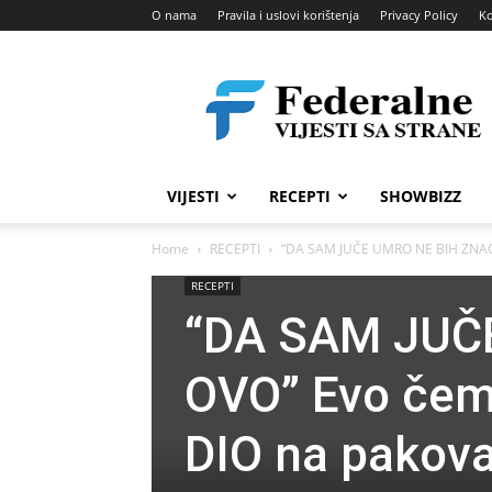
O nama
Pravila i uslovi korištenja
Privacy Policy
Ko
Federalne
vijesti
VIJESTI
RECEPTI
SHOWBIZZ
Home
RECEPTI
“DA SAM JUČE UMRO NE BIH ZNAO 
RECEPTI
“DA SAM JUČ
OVO” Evo čem
DIO na pakov