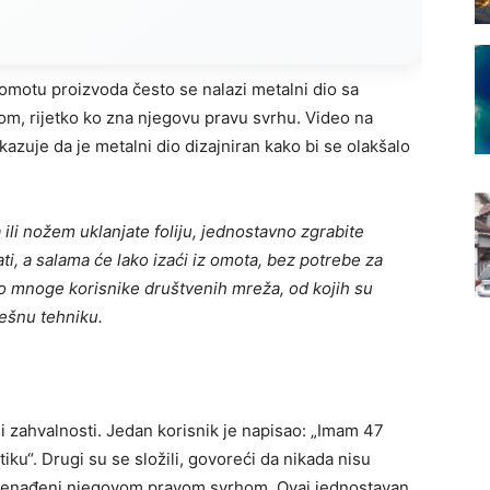
omotu proizvoda često se nalazi metalni dio sa
gom, rijetko ko zna njegovu pravu svrhu. Video na
kazuje da je metalni dio dizajniran kako bi se olakšalo
ili nožem uklanjate foliju, jednostavno zgrabite
ati, a salama će lako izaći iz omota, bez potrebe za
o mnoge korisnike društvenih mreža, od kojih su
rešnu tehniku.
i zahvalnosti. Jedan korisnik je napisao: „Imam 47
iku“. Drugi su se složili, govoreći da nikada nisu
 iznenađeni njegovom pravom svrhom. Ovaj jednostavan,