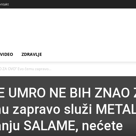
ntakt
VIDEO
ZDRAVLJE
ZA OVO” Evo čemu zapravo...
E UMRO NE BIH ZNAO 
u zapravo služi META
anju SALAME, nećete