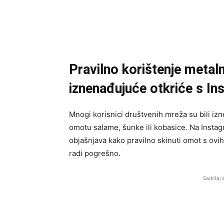
Pravilno korištenje metal
iznenađujuće otkriće s I
Mnogi korisnici društvenih mreža su bili izn
omotu salame, šunke ili kobasice. Na Instagr
objašnjava kako pravilno skinuti omot s ovih 
radi pogrešno.
Sadržaj 