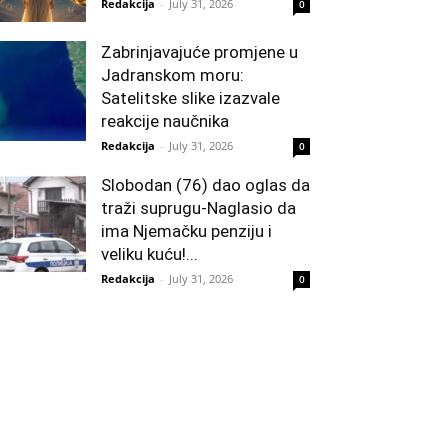
Redakcija
-
July 31, 2026
0
Zabrinjavajuće promjene u
Jadranskom moru:
Satelitske slike izazvale
reakcije naučnika
Redakcija
-
July 31, 2026
0
Slobodan (76) dao oglas da
traži suprugu-Naglasio da
ima Njemačku penziju i
veliku kuću!...
Redakcija
-
July 31, 2026
0