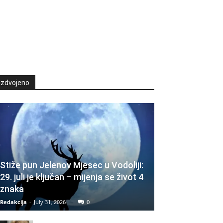
Izdvojeno
Stiže pun Jelenov Mjesec u Vodoliji:
29. juli je ključan – mijenja se život 4
znaka
Redakcija
-
July 31, 2026
0