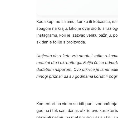
Kada kupimo salamu, šunku ili kobasicu, na 
špagom na kraju. Iako je ovaj dio tu s razlo
Instagramu, koji je izazvao veliku pažnju, po
skidanje folije s proizvoda.
Umjesto da režete vrh omota i zatim rukama 
metalni dio i okrenite ga. Folija će se odmot
dodatnim naporom. Ovo otkriće je iznenadil
mnogi priznali da su godinama koristili pog
Komentari na video su bili puni iznenađenja 
godina i tek sam danas otkrio ovu karakterist
obraćali pažnju na metalni dio i da su bili