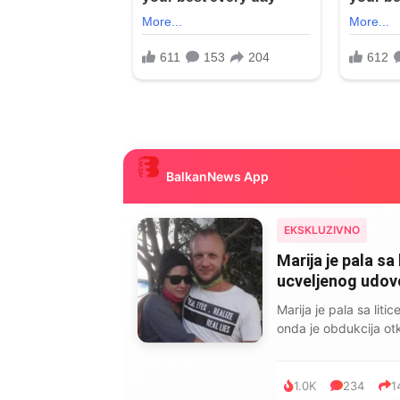
BalkanNews App
EKSKLUZIVNO
Marija je pala sa 
ucveljenog udovca
Marija je pala sa liti
onda je obdukcija otkr
1.0K
234
1