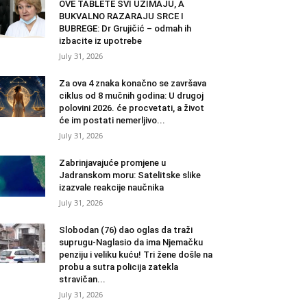
OVE TABLETE SVI UZIMAJU, A
BUKVALNO RAZARAJU SRCE I
BUBREGE: Dr Grujičić – odmah ih
izbacite iz upotrebe
July 31, 2026
Za ova 4 znaka konačno se završava
ciklus od 8 mučnih godina: U drugoj
polovini 2026. će procvetati, a život
će im postati nemerljivo...
July 31, 2026
Zabrinjavajuće promjene u
Jadranskom moru: Satelitske slike
izazvale reakcije naučnika
July 31, 2026
Slobodan (76) dao oglas da traži
suprugu-Naglasio da ima Njemačku
penziju i veliku kuću! Tri žene došle na
probu a sutra policija zatekla
stravičan...
July 31, 2026