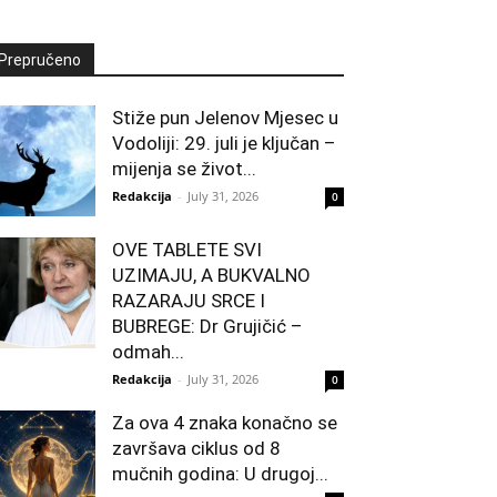
Prepručeno
Stiže pun Jelenov Mjesec u
Vodoliji: 29. juli je ključan –
mijenja se život...
Redakcija
-
July 31, 2026
0
OVE TABLETE SVI
UZIMAJU, A BUKVALNO
RAZARAJU SRCE I
BUBREGE: Dr Grujičić –
odmah...
Redakcija
-
July 31, 2026
0
Za ova 4 znaka konačno se
završava ciklus od 8
mučnih godina: U drugoj...