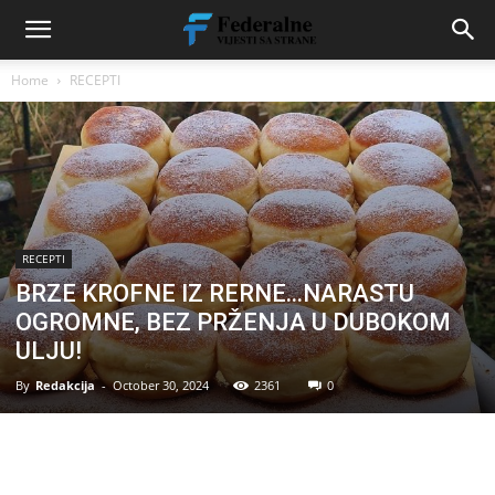
Home
RECEPTI
RECEPTI
BRZE KROFNE IZ RERNE…NARASTU
OGROMNE, BEZ PRŽENJA U DUBOKOM
ULJU!
By
Redakcija
-
October 30, 2024
2361
0