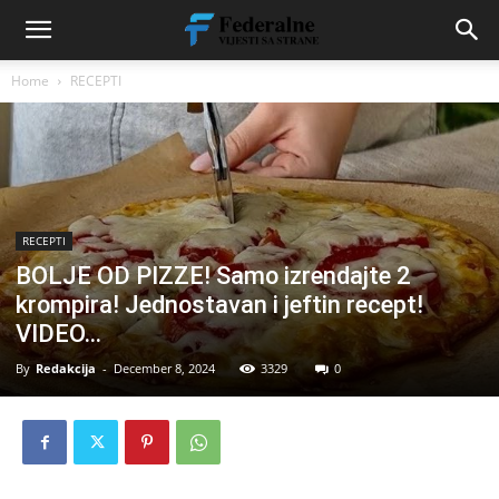
Home
RECEPTI
RECEPTI
BOLJE OD PIZZE! Samo izrendajte 2
krompira! Jednostavan i jeftin recept!
VIDEO…
By
Redakcija
-
December 8, 2024
3329
0