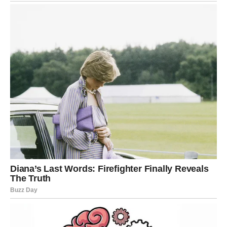
Dodajte narendanu
šargarepu
i nastavite dinstanje
još
2-3 minuta
.
Ubacite naseckanu
papriku
i sve zajedno dinstajte
dok povrće ne omekša.
Priprema smese za tijesto
Mućenje smese
U posudi umutite
3 jaja
. Dodajte
so
,
crni biber
,
čašu mleka
,
brašno
i
prašak za pecivo
.
Sve sastojke dobro izmiksajte dok ne dobijete
glatku smesu bez grudvica.
U smesu umešajte dinstano povrće i sitno
naseckani
sveži peršun
. Proverite začine i po
potrebi dodajte još soli ili bibera.