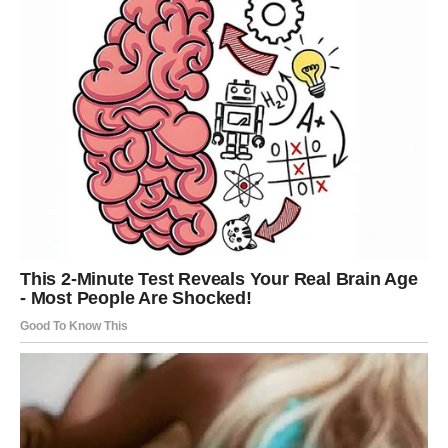
Formiranje i pečenje pizze
Priprema za pečenje
Zagrejte rernu na
180°C
.
Pleh obložite papirom za pečenje i lagano ga
premažite
maslinovim uljem
.
Na pleh prebacite ocedjeni krompir i formirajte
okrugli oblik nalik na pizzu koristeći drvenu kašiku.
Preko krompira ravnomerno rasporedite
pripremljenu smesu s povrćem.
Prvo pečenje
Stavite pleh u rernu i pecite
20 minuta
. Ova faza
služi da se baza stegne i dobije blagu zlatnu boju.
Dodavanje dodataka
Dodavanje sira i paradajza