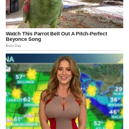
Jednim klikom preuzmi knjigu s najboljim
receptima!