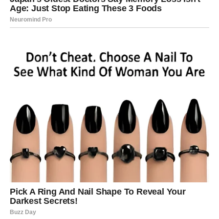
Priprema povrća
Dinstanje povrća
U tiganju zagrejte malo maslinovog ulja.
Dodajte iseckani
luk
i dinstajte ga dok ne postane
proziran (oko
2-3 minuta
).