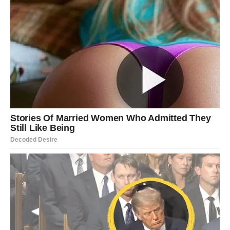
Nakon što baza završi početno pečenje, izvadite je
iz rerne.
Preko baze rasporedite narendani
sir
i seckani
paradajz
po želji.
Vratite pizzu u rernu i pecite još
15 minuta
, ili dok
se sir ne otopi i ne dobije zlatno-smeđu boju.
Serviranje
Pizza od krompira je savršena kao glavno jelo ili užina.
Poslužite je toplu, uz dodatak svežeg peršuna za
dekoraciju. Možete je kombinovati s omiljenim sosovima,
poput paradajz sosa ili pavlake.
Ova pizza od krompira je savršena za one koji žele
eksperimentisati u kuhinji i uživati u nečemu drugačijem,