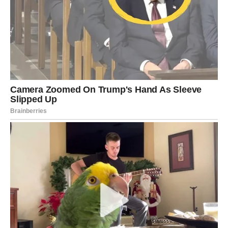
ali podjednako ukusnom kao klasična pizza.
Lako se
priprema, koristi pristupačne sastojke i nudi obilje ukusa
koji će osvojiti celu porodicu.
Probajte je danas i uživajte
u inovativnom pristupu ovom omiljenom jelu!
PREUZMITE BESPLATNO!
⋆ KNJIGA SA RECEPTIMA ⋆
Upiši svoj email i preuzmi BESPLATNU
knjigu s receptima! Uživaj u jednostavnim
i ukusnim jelima koja će osvojiti tvoje
najdraže.