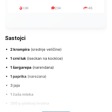
1.0K
234
145
Sastojci
2 krompira
(srednje veličine)
1 crni luk
(iseckan na kockice)
1 šargarepa
(narendana)
1 paprika
(narezana)
3 jaja
1 čaša mleka
200 g glatkog brašna