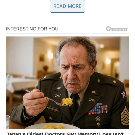
1 kašičica praška za pecivo
READ MORE
Maslinovo ulje
Sveži peršun
(sitno naseckan)
Sir po želji
(narendan)
So i crni biber
(po ukusu)
Priprema
Priprema krompira
Ribanje krompira
Ogulite krompire i narendajte ih na krupno rende.
Stavite narendani krompir u cediljku i isperite ga
hladnom vodom kako biste uklonili višak skroba.
Ostavite ga da se ocedi i odmori
20 minuta
.