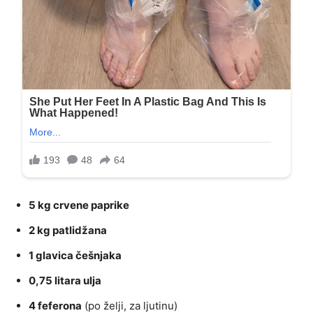
5 kg crvene paprike
2 kg patlidžana
1 glavica češnjaka
0,75 litara ulja
4 feferona
(po želji, za ljutinu)