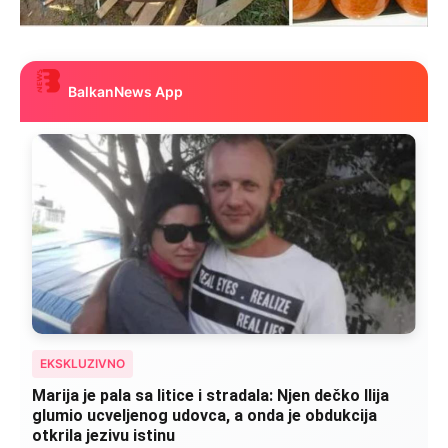
BalkanNews App
EKSKLUZIVNO
Marija je pala sa litice i stradala: Njen dečko Ilija
glumio ucveljenog udovca, a onda je obdukcija
otkrila jezivu istinu