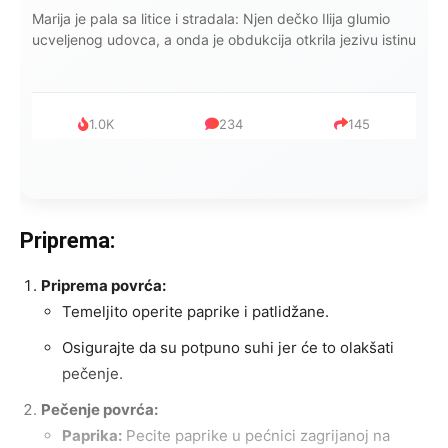
Marija je pala sa litice i stradala: Njen dečko Ilija glumio
ucveljenog udovca, a onda je obdukcija otkrila jezivu istinu
1.0K
234
145
Priprema:
Priprema povrća:
Temeljito operite paprike i patlidžane.
Osigurajte da su potpuno suhi jer će to olakšati
pečenje.
Pečenje povrća:
Paprika:
Pecite paprike u pećnici zagrijanoj na