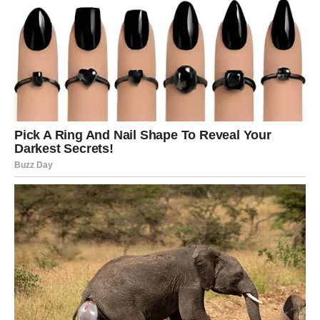
Upiši svoj email i preuzmi BESPLATNU
knjigu s receptima! Uživaj u jednostavnim
i ukusnim jelima koja će osvojiti tvoje
najdraže.
Jednim klikom preuzmi knjigu s najboljim
receptima!