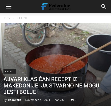
Home
RECEPTI
RECEPTI
AJVAR! KLASIČAN RECEPT IZ
MAKEDONIJE! JA STVARNO NE MOGU
JESTI BOLJE!
By
Redakcija
-
November 21, 2024
232
0