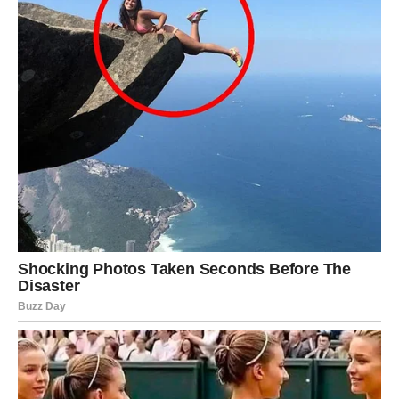
Savjeti za savršen ajvar:
Ljutina:
Ako niste ljubitelj ljutog, smanjite količinu
feferona ili ih potpuno izostavite.
Boja:
Ajvar će tijekom kuhanja biti svjetliji, ali nakon
hlađenja postaje tamniji i blaži.
Tekstura:
Ključno je konstantno miješanje tijekom
kuhanja kako bi ajvar bio gladak i bez grudica.
Ovaj klasični makedonski ajvar idealan je dodatak uz
domaći kruh, sir ili kao prilog mesnim jelima. Njegov
bogat okus i kremasta tekstura čine ga neodoljivim za
svaku priliku. Uživajte!