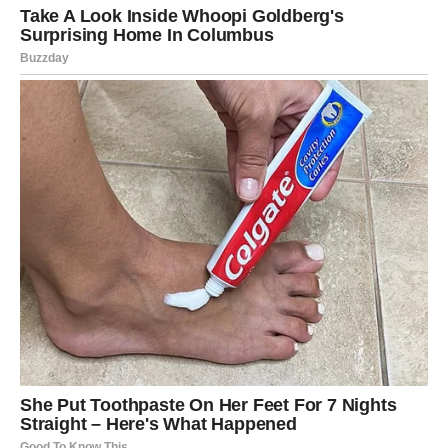
Dok je ajvar još vruć, pažljivo ga ulijte u staklenke,
pazeći da uklonite sve zračne džepove.
Opcionalno:
Vratite staklenke u pećnicu na 20
minuta kako bi se gornji sloj ajvara zapekao.
Zatvaranje i skladištenje:
Prelijte ajvar tankim slojem zagrijanog ulja kako
biste spriječili ulazak zraka.
Čvrsto zatvorite staklenke metalnim poklopcima i
stavite ih u toplu (ali isključenu) pećnicu kako bi se
polako ohladile preko noći.