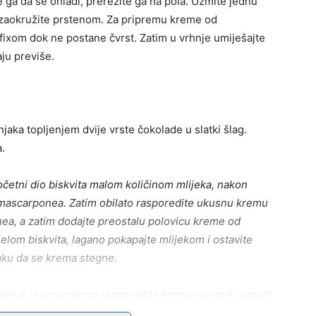
te ga da se ohladi, prerežite ga na pola. Uzmite jednu
 je zaokružite prstenom. Za pripremu kreme od
ixom dok ne postane čvrst. Zatim u vrhnje umiješajte
ju previše.
aka topljenjem dvije vrste čokolade u slatki šlag.
.
 početni dio biskvita malom količinom mlijeka, nakon
 mascarponea. Zatim obilato rasporedite ukusnu kremu
nea, a zatim dodajte preostalu polovicu kreme od
elom biskvita, lagano pokapajte mlijekom i ostavite
njaku da se krema stegne.
 obruč i ravnomjerno rasporedite kremu po torti, pazeći
. Bitno je napomenuti da nam je potrebna dvostruko