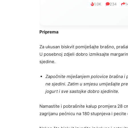
1.0K
234
1
Priprema
Za ukusan biskvit pomiješajte brašno, praša
U posebnoj zdjeli dobro izmiksajte margarin 
sjedine.
Započnite miješanjem polovice brašna i 
ne sjedini. Zatim u smjesu umiješajte pre
jogurt i sve sastojke dobro sjedinite.
Namastite i pobrašnite kalup promjera 28 cm
zagrijanu pećnicu na 180 stupnjeva i pecite