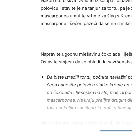
Nakon što biskvit izvadite iz kalupa i ostavi
polovicu i stavite je na tanjur za tortu, pa
mascarponea umutite vrhnje za šlag s Kremf
mascarpone i šećer, pazeći da se ne izmiksa
Napravite ugodnu mješavinu čokolade i lješnj
Ostavite smjesu da se ohladi do savršenstva
Da biste izradili tortu, počnite navlažiti
čega nanesite polovicu slatke kreme od
od čokolade i lješnjaka na sloj mascarpo
mascarponea. Na kraju prelijte drugim dij
tortu nekoliko sati ili preko noći u hlad
Nakon što ste kreme dobro stisnuli, skinite
da prekrijete kremu od čokolade i lješnjaka