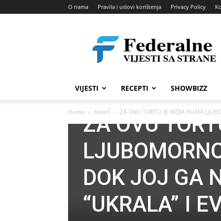
O nama
Pravila i uslovi korištenja
Privacy Policy
Ko
Federalne
vijesti
VIJESTI
RECEPTI
SHOWBIZZ
Kolači
Slatka jela
Home
Kolači
ZA OVU TORTU JE MOJA KUMA LJUBO
ZA OVU TORT
LJUBOMORNO
DOK JOJ GA 
“UKRALA” I E