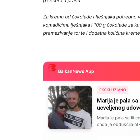
g šećera u prahu.
Za kremu od čokolade i lješnjaka potrebno v
komadićima lješnjaka i 100 g čokolade za k
premazivanje torte i dodatna količina kreme
BalkanNews App
EKSKLUZIVNO
Marija je pala sa 
ucveljenog udovca
Marija je pala sa liti
onda je obdukcija otkr