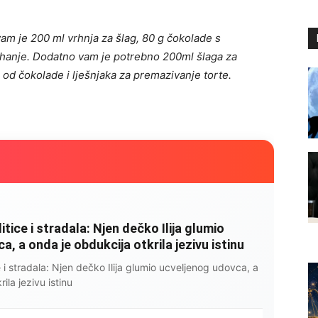
am je 200 ml vrhnja za šlag, 80 g čokolade s
uhanje. Dodatno vam je potrebno 200ml šlaga za
 od čokolade i lješnjaka za premazivanje torte.
litice i stradala: Njen dečko Ilija glumio
, a onda je obdukcija otkrila jezivu istinu
ce i stradala: Njen dečko Ilija glumio ucveljenog udovca, a
ila jezivu istinu