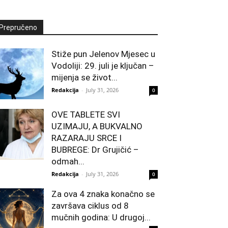
Prepručeno
Stiže pun Jelenov Mjesec u
Vodoliji: 29. juli je ključan –
mijenja se život...
Redakcija
-
July 31, 2026
0
OVE TABLETE SVI
UZIMAJU, A BUKVALNO
RAZARAJU SRCE I
BUBREGE: Dr Grujičić –
odmah...
Redakcija
-
July 31, 2026
0
Za ova 4 znaka konačno se
završava ciklus od 8
mučnih godina: U drugoj...