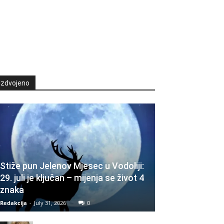
Izdvojeno
Stiže pun Jelenov Mjesec u Vodoliji:
29. juli je ključan – mijenja se život 4
znaka
Redakcija
-
July 31, 2026
0