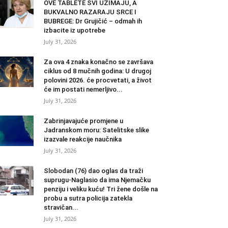
OVE TABLETE SVI UZIMAJU, A
BUKVALNO RAZARAJU SRCE I
BUBREGE: Dr Grujičić – odmah ih
izbacite iz upotrebe
July 31, 2026
Za ova 4 znaka konačno se završava
ciklus od 8 mučnih godina: U drugoj
polovini 2026. će procvetati, a život
će im postati nemerljivo...
July 31, 2026
Zabrinjavajuće promjene u
Jadranskom moru: Satelitske slike
izazvale reakcije naučnika
July 31, 2026
Slobodan (76) dao oglas da traži
suprugu-Naglasio da ima Njemačku
penziju i veliku kuću! Tri žene došle na
probu a sutra policija zatekla
stravičan...
July 31, 2026