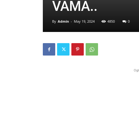
VAMA..
By
Admin
-
May 19, 2024
4850
0
Ogl