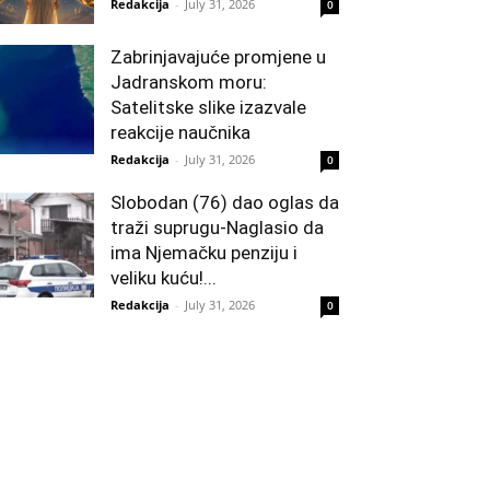
Redakcija
-
July 31, 2026
0
Zabrinjavajuće promjene u
Jadranskom moru:
Satelitske slike izazvale
reakcije naučnika
Redakcija
-
July 31, 2026
0
Slobodan (76) dao oglas da
traži suprugu-Naglasio da
ima Njemačku penziju i
veliku kuću!...
Redakcija
-
July 31, 2026
0