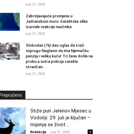
July 31, 2026
Zabrinjavajuće promjene u
Jadranskom moru: Satelitske slike
izazvale reakcije naučnika
July 31, 2026
Slobodan (76) dao oglas da traži
suprugu-Naglasio da ima Njemačku
penziju i veliku kuću! Tri žene došle na
probu a sutra policija zatekla
stravičan...
July 31, 2026
Prepručeno
Stiže pun Jelenov Mjesec u
Vodoliji: 29. juli je ključan –
mijenja se život...
Redakcija
-
July 31, 2026
0