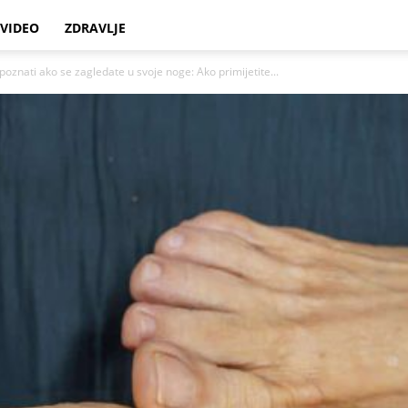
VIDEO
ZDRAVLJE
oznati ako se zagledate u svoje noge: Ako primijetite...