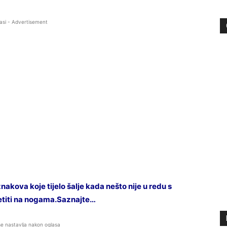
asi - Advertisement
ova koje tijelo šalje kada nešto nije u redu s
etiti na nogama.Saznajte…
se nastavlja nakon oglasa