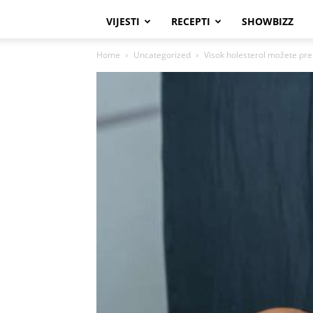
VIJESTI
RECEPTI
SHOWBIZZ
Home
Uncategorized
Visok holesterol možete prep