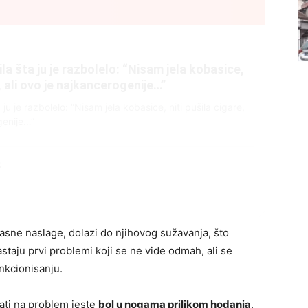
litice i stradala: Njen dečko Ilija glumio
, a onda je obdukcija otkrila jezivu istinu
ce i stradala: Njen dečko Ilija glumio ucveljenog udovca, a
ila jezivu istinu
45
asne naslage, dolazi do njihovog sužavanja, što
astaju prvi problemi koji se ne vide odmah, ali se
nkcionisanju.
ati na problem jeste
bol u nogama prilikom hodanja
.