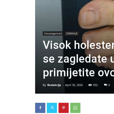
Uncategorized
ZDRAVLJE
Visok holeste
se zagledate 
primijetite ov
By
Redakcija
-
April 30, 2026
832
0