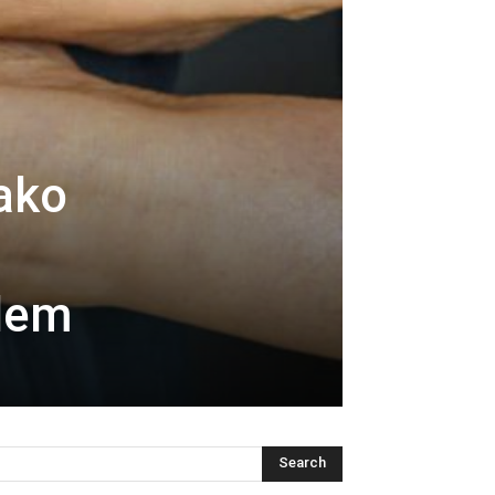
ako
blem