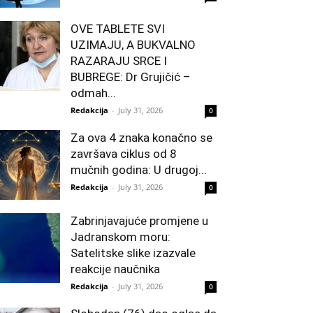
OVE TABLETE SVI
UZIMAJU, A BUKVALNO
RAZARAJU SRCE I
BUBREGE: Dr Grujičić –
odmah...
Redakcija
-
July 31, 2026
0
Za ova 4 znaka konačno se
završava ciklus od 8
mučnih godina: U drugoj...
Redakcija
-
July 31, 2026
0
Zabrinjavajuće promjene u
Jadranskom moru:
Satelitske slike izazvale
reakcije naučnika
Redakcija
-
July 31, 2026
0