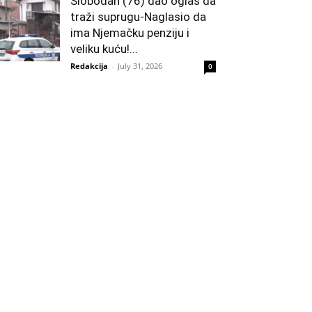
Slobodan (76) dao oglas da
traži suprugu-Naglasio da
ima Njemačku penziju i
veliku kuću!...
Redakcija
-
July 31, 2026
0