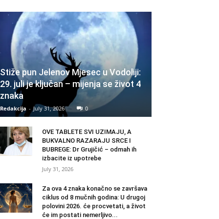
Stiže pun Jelenov Mjesec u Vodoliji:
29. juli je ključan – mijenja se život 4
znaka
Redakcija
-
July 31, 2026
0
OVE TABLETE SVI UZIMAJU, A
BUKVALNO RAZARAJU SRCE I
BUBREGE: Dr Grujičić – odmah ih
izbacite iz upotrebe
July 31, 2026
Za ova 4 znaka konačno se završava
ciklus od 8 mučnih godina: U drugoj
polovini 2026. će procvetati, a život
će im postati nemerljivo...