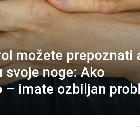
rol možete prepoznati 
u svoje noge: Ako
o – imate ozbiljan pro