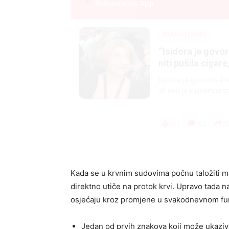
BalkanNews App
EKSKLUZIVNO
Marija je pala sa 
ucveljenog udovca
Marija je pala sa liti
onda je obdukcija otkr
1.0K
234
1
Kada se u krvnim sudovima počnu taložiti m
direktno utiče na protok krvi. Upravo tada n
osjećaju kroz promjene u svakodnevnom fu
Jedan od prvih znakova koji može ukaziv