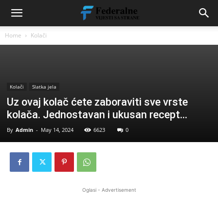
Home
Kolači
Kolači
Slatka jela
Uz ovaj kolač ćete zaboraviti sve vrste
kolača. Jednostavan i ukusan recept…
By
Admin
-
May 14, 2024
6623
0
Oglasi - Advertisement