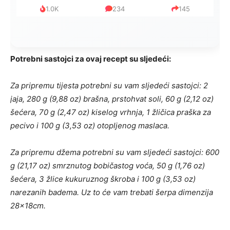
999
321
234
Potrebni sastojci za ovaj recept su sljedeći:
Za pripremu tijesta potrebni su vam sljedeći sastojci: 2
jaja, 280 g (9,88 oz) brašna, prstohvat soli, 60 g (2,12 oz)
šećera, 70 g (2,47 oz) kiselog vrhnja, 1 žličica praška za
pecivo i 100 g (3,53 oz) otopljenog maslaca.
Za pripremu džema potrebni su vam sljedeći sastojci: 600
g (21,17 oz) smrznutog bobičastog voća, 50 g (1,76 oz)
šećera, 3 žlice kukuruznog škroba i 100 g (3,53 oz)
narezanih badema. Uz to će vam trebati šerpa dimenzija
28x18cm.