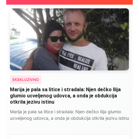
EKSKLUZIVNO
Kad se Marin suprug razbolio ona ga kupala,
pelene mu mijenjala: Jedno jutro je poslao po
čokoladu..
Kad se Marin suprug razbolio ona ga kupala, pelene mu
mijenjala: Jedno jutro je poslao po čokoladu..