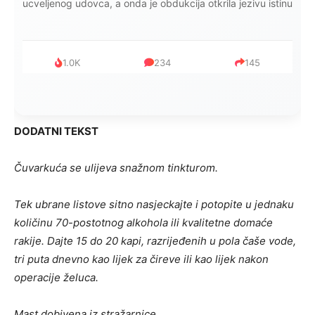
ucveljenog udovca, a onda je obdukcija otkrila jezivu istinu
1.0K
234
145
DODATNI TEKST
Čuvarkuća se ulijeva snažnom tinkturom.
Tek ubrane listove sitno nasjeckajte i potopite u jednaku
količinu 70-postotnog alkohola ili kvalitetne domaće
rakije. Dajte 15 do 20 kapi, razrijeđenih u pola čaše vode,
tri puta dnevno kao lijek za čireve ili kao lijek nakon
operacije želuca.
Mast dobivena iz stražarnice.