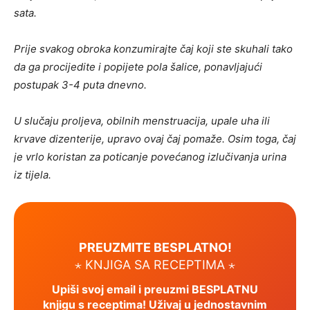
sata.
Prije svakog obroka konzumirajte čaj koji ste skuhali tako
da ga procijedite i popijete pola šalice, ponavljajući
postupak 3-4 puta dnevno.
U slučaju proljeva, obilnih menstruacija, upale uha ili
krvave dizenterije, upravo ovaj čaj pomaže. Osim toga, čaj
je vrlo koristan za poticanje povećanog izlučivanja urina
iz tijela.
PREUZMITE BESPLATNO!
⋆ KNJIGA SA RECEPTIMA ⋆
Upiši svoj email i preuzmi BESPLATNU
knjigu s receptima! Uživaj u jednostavnim