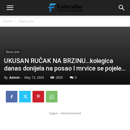
Home
Slana jela
Slana jela
UKUSAN RUČAK NA BRZINU…kolegica
danas donijela na posao I mrvice se pojele…
By
Admin
-
May 13, 2024
2820
0
Oglasi - Advertisement