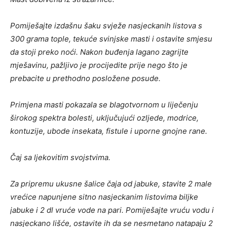
Pomiješajte izdašnu šaku svježe nasjeckanih listova s ​​
300 grama tople, tekuće svinjske masti i ostavite smjesu
da stoji preko noći. Nakon buđenja lagano zagrijte
mješavinu, pažljivo je procijedite prije nego što je
prebacite u prethodno posložene posude.
Primjena masti pokazala se blagotvornom u liječenju
širokog spektra bolesti, uključujući ozljede, modrice,
kontuzije, ubode insekata, fistule i uporne gnojne rane.
Čaj sa ljekovitim svojstvima.
Za pripremu ukusne šalice čaja od jabuke, stavite 2 male
vrećice napunjene sitno nasjeckanim listovima biljke
jabuke i 2 dl vruće vode na pari. Pomiješajte vruću vodu i
nasjeckano lišće, ostavite ih da se nesmetano natapaju 2