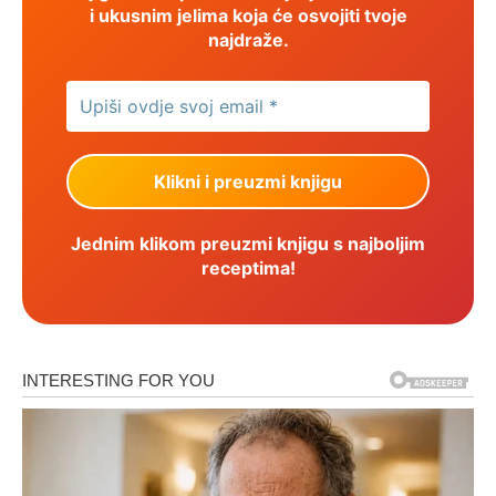
i ukusnim jelima koja će osvojiti tvoje
najdraže.
Jednim klikom preuzmi knjigu s najboljim
receptima!