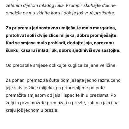
zelenim dijelom mladog luka. Krumpir skuhajte dok ne
omekša pa mu skinite koru i dok je još vruć protisnite.
Za pripremu jednostavno umiješajte malo margarina,
prstohvat soli i dvije žlice mlijeka, dobro promiješajte.
Kad se smjesa malo prohladi, dodajte jaja, narezanu
šunku, kasaru i mladi luk, dobro sjedinivši sve sastojke.
Od preostale smjese oblikujte kuglice željene veličine.
Za pohani premaz za ćufte pomiješajte jedno razmućeno
jaje s dvije žlice mlijeka, pa pripremljene polpete
premažite smjesom od jaja i ispecite ih u prezlama. Po
želji ih prvo možete premazati u prezle, zatim u jaja i na
kraju još jednom u prezle.