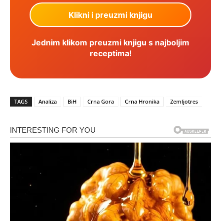
Jednim klikom preuzmi knjigu s najboljim
receptima!
TAGS
Analiza
BiH
Crna Gora
Crna Hronika
Zemljotres