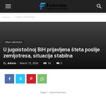
Home
CRNA HRONIKA
CRNA HRONIKA
U jugoistočnoj BiH prijavljena šteta poslije
zemljotresa, situacija stabilna
By
Admin
-
March 15, 2024
34
0
Oglasi - Advertisement