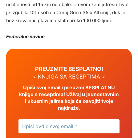
udaljenosti od 15 km od obale. U ovom zemljotresu život
je izgubila 101 osoba u Crnoj Gori i 35 u Albaniji, dok je
bez krova nad glavom ostalo preko 100.000 ljudi.
Federalne novine
PREUZMITE BESPLATNO!
⋆ KNJIGA SA RECEPTIMA ⋆
Upiši svoj email i preuzmi BESPLATNU
knjigu s receptima! Uživaj u jednostavnim
i ukusnim jelima koja će osvojiti tvoje
najdraže.