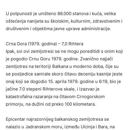
U potpunosti je uništeno 86.000 stanova i kuća, velika
oštećenja nanijeta su školskim, kulturnim, zdravstvenim i
društvenim i objektima javne uprave administracije.
Crna Gora (1979. godina) – 7,0 Rihtera
Ipak, svi ovi zemljotresi se ne mogu poreditidi s onim koji
je pogodio Crnu Goru 1979. godine. Zvanično najjači
zemljotres na teritoriji Balkana u moderno doba, čije su
se posljedice sanirale skoro čitavu deceniju kasnije jeste
onaj koji se dogodio 15. aprila 1979. godine u 6:19, bio je
jačine 7.0 stepeni Rihterove skale, i izazvao je
katastrofalna razaranja na čitavom Crnogorskom
primorju, na dužini od preko 100 kilometara.
Epicentar najrazornijeg balkanskog zemljotresa se
nalazio u Jadranskom moru, između Ulcinja i Bara, na