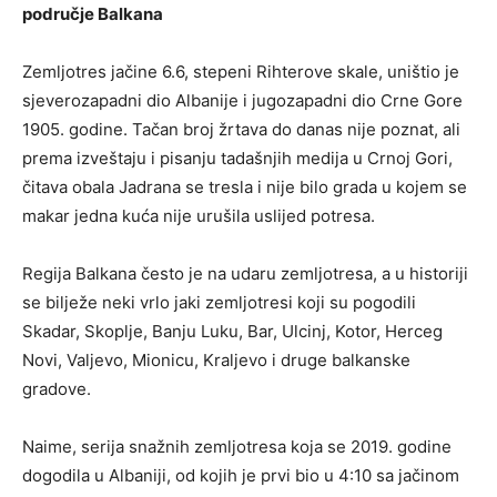
područje Balkana
Zemljotres jačine 6.6, stepeni Rihterove skale, uništio je
sjeverozapadni dio Albanije i jugozapadni dio Crne Gore
1905. godine. Tačan broj žrtava do danas nije poznat, ali
prema izveštaju i pisanju tadašnjih medija u Crnoj Gori,
čitava obala Jadrana se tresla i nije bilo grada u kojem se
makar jedna kuća nije urušila uslijed potresa.
Regija Balkana često je na udaru zemljotresa, a u historiji
se bilježe neki vrlo jaki zemljotresi koji su pogodili
Skadar, Skoplje, Banju Luku, Bar, Ulcinj, Kotor, Herceg
Novi, Valjevo, Mionicu, Kraljevo i druge balkanske
gradove.
Naime, serija snažnih zemljotresa koja se 2019. godine
dogodila u Albaniji, od kojih je prvi bio u 4:10 sa jačinom