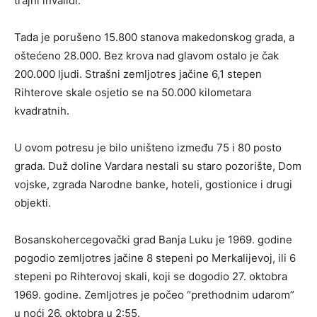
trajni invalidi.
Tada je porušeno 15.800 stanova makedonskog grada, a
oštećeno 28.000. Bez krova nad glavom ostalo je čak
200.000 ljudi. Strašni zemljotres jačine 6,1 stepen
Rihterove skale osjetio se na 50.000 kilometara
kvadratnih.
U ovom potresu je bilo uništeno između 75 i 80 posto
grada. Duž doline Vardara nestali su staro pozorište, Dom
vojske, zgrada Narodne banke, hoteli, gostionice i drugi
objekti.
Bosanskohercegovački grad Banja Luku je 1969. godine
pogodio zemljotres jačine 8 stepeni po Merkalijevoj, ili 6
stepeni po Rihterovoj skali, koji se dogodio 27. oktobra
1969. godine. Zemljotres je počeo “prethodnim udarom”
u noći 26. oktobra u 2:55.