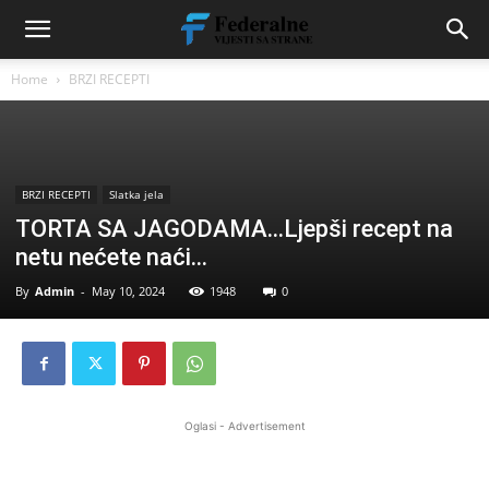
Home
BRZI RECEPTI
BRZI RECEPTI
Slatka jela
TORTA SA JAGODAMA…Ljepši recept na
netu nećete naći…
By
Admin
-
May 10, 2024
1948
0
Oglasi - Advertisement