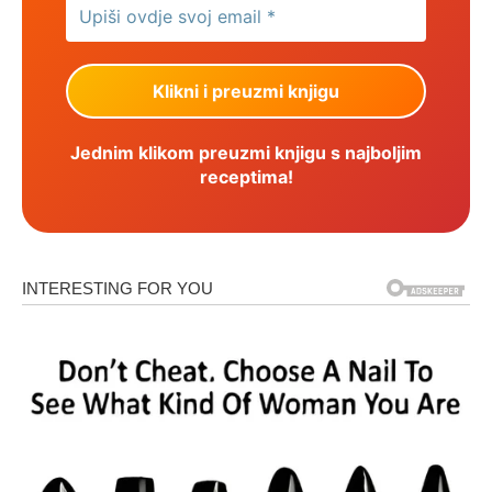
Jednim klikom preuzmi knjigu s najboljim
receptima!