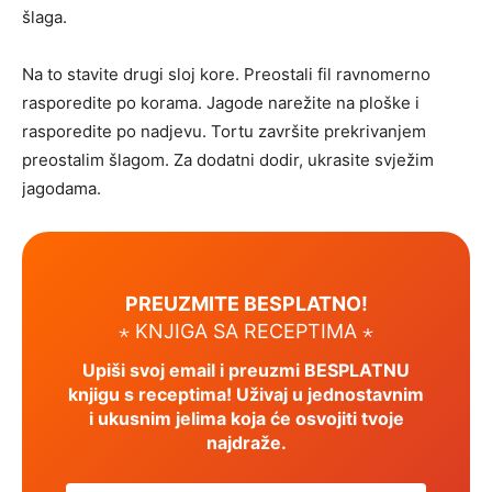
šlaga.
Na to stavite drugi sloj kore. Preostali fil ravnomerno
rasporedite po korama. Jagode narežite na ploške i
rasporedite po nadjevu. Tortu završite prekrivanjem
preostalim šlagom. Za dodatni dodir, ukrasite svježim
jagodama.
PREUZMITE BESPLATNO!
⋆ KNJIGA SA RECEPTIMA ⋆
Upiši svoj email i preuzmi BESPLATNU
knjigu s receptima! Uživaj u jednostavnim
i ukusnim jelima koja će osvojiti tvoje
najdraže.