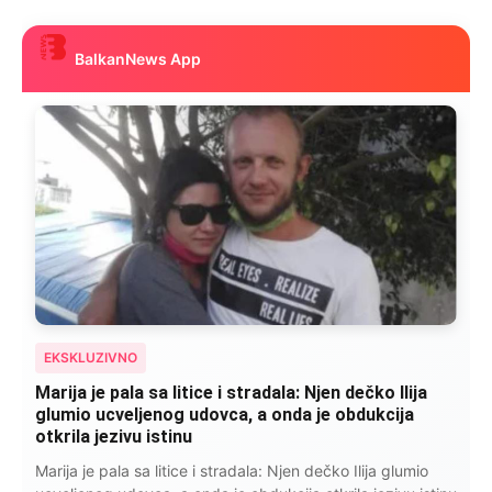
BalkanNews App
EKSKLUZIVNO
Kad se Marin suprug razbolio ona ga kupala,
pelene mu mijenjala: Jedno jutro je poslao po
čokoladu..
Kad se Marin suprug razbolio ona ga kupala, pelene mu