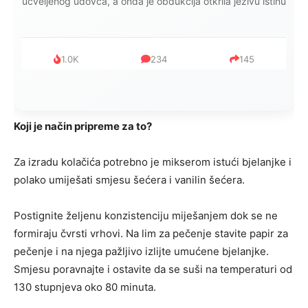
mijenjala: Jedno jutro je poslao po čokoladu..
999
321
234
Koji je način pripreme za to?
Za izradu kolačića potrebno je mikserom istući bjelanjke i
polako umiješati smjesu šećera i vanilin šećera.
Postignite željenu konzistenciju miješanjem dok se ne
formiraju čvrsti vrhovi. Na lim za pečenje stavite papir za
pečenje i na njega pažljivo izlijte umućene bjelanjke.
Smjesu poravnajte i ostavite da se suši na temperaturi od
130 stupnjeva oko 80 minuta.