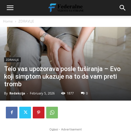
Home
ZDRAVLJE
ZDRAVLJE
Telo vas upozorava posle tuširanja – Evo
koji simptom ukazuje na to da vam preti
tromb
By
Redakcija
-
February 5, 2026
1877
0
Oglasi - Advertisement