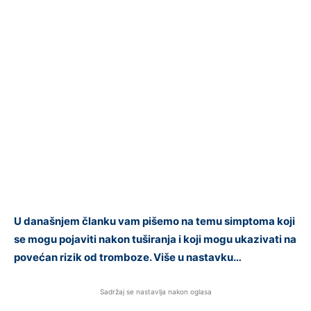
U današnjem članku vam pišemo na temu simptoma koji
se mogu pojaviti nakon tuširanja i koji mogu ukazivati na
povećan rizik od tromboze. Više u nastavku…
Sadržaj se nastavlja nakon oglasa