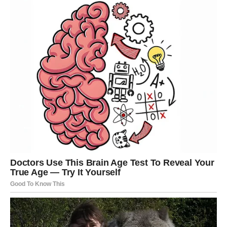
Česte glavobolje
, naročito nakon tuširanja ili fizičkog
napora
Utrnulost ruku i nogu
Hronični umor
Hladne šake i stopala
Stezanje u grudima
Slabija koncentracija i zaboravnost
Povišen krvni pritisak
Ovi simptomi mogu biti indikatori da cirkulacija nije u
optimalnom stanju, a ako se ne prepoznaju na vreme,