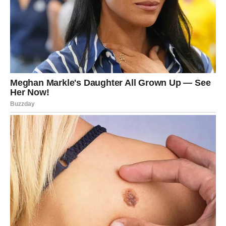
Takođe, trebalo bi da izbegavate
dehidrirajuće napitke
,
kao što su previše kafe, crni čaj i alkohol. Ovi napici mogu
doprineti gubitku tečnosti i pogoršati stanje vaših krvnih
sudova. Uz to, važno je redovno pratiti svoje zdravlje i
raditi
kontrole
, kao što su testovi
D-dimera
,
fibrinogena
i
agregacije trombocita
. Ovi testovi mogu pomoći da se
rano prepoznaju problemi sa cirkulacijom i zdravljem
krvnih sudova.
U suštini, telo nam često šalje signale koje, nažalost,
često zanemarujemo. Simptomi koji se javljaju nakon
tuširanja ili drugih aktivnosti sa toplom vodom nisu