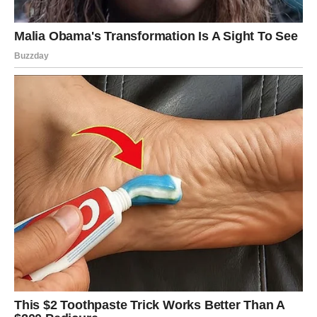
Jednim klikom preuzmi knjigu s najboljim
receptima!