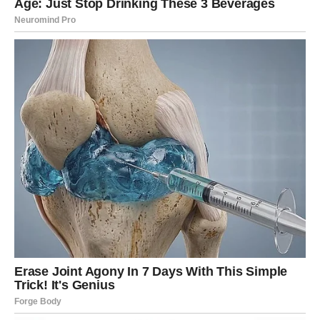
Oni koji spadaju u ove rizične grupe trebaju obratiti
posebnu pažnju na simptome koji se javljaju nakon
tuširanja ili drugih aktivnosti koje uključuju toplotu,
kao što su sauna ili kupka. Ukoliko se simptomi kao što
su glavobolja, bol u nogama ili osjećaj vrtoglavice
javljaju posebno nakon ovih aktivnosti, to može biti
znak da krv postaje pregusta i da postoji rizik od
tromboze.
Simptomi koje ne smete zanemariti uključuju: