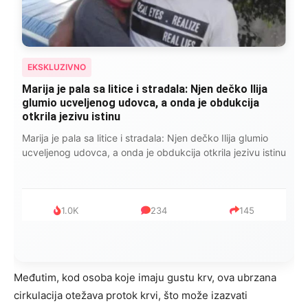
EKSKLUZIVNO
Marija je pala sa litice i stradala: Njen dečko Ilija
glumio ucveljenog udovca, a onda je obdukcija
otkrila jezivu istinu
Marija je pala sa litice i stradala: Njen dečko Ilija glumio
ucveljenog udovca, a onda je obdukcija otkrila jezivu istinu
1.0K
234
145
Međutim, kod osoba koje imaju gustu krv, ova ubrzana
cirkulacija otežava protok krvi, što može izazvati