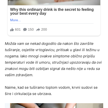
Možda vam se nekad dogodilo da nakon što završite
tuširanje, osjetite vrtoglavicu, pritisak u glavi ili težinu u
nogama. Iako mnogi ovakve simptome obično pripišu
temperaturi vode ili umoru, stručnjaci upozoravaju da ovi
znakovi mogu biti ozbiljan signal da nešto nije u redu sa
vašim zdravljem.
Naime, kad se tuširamo toplom vodom, krvni sudovi se
šire i cirkulacija se ubrzava.