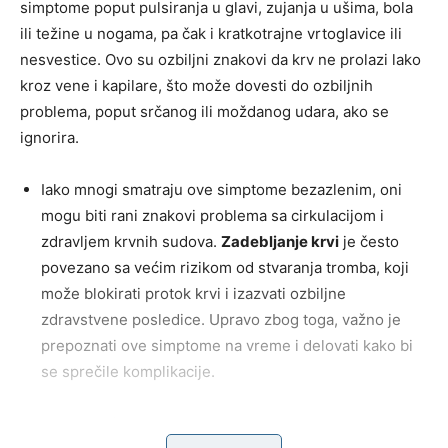
simptome poput pulsiranja u glavi, zujanja u ušima, bola
ili težine u nogama, pa čak i kratkotrajne vrtoglavice ili
nesvestice. Ovo su ozbiljni znakovi da krv ne prolazi lako
kroz vene i kapilare, što može dovesti do ozbiljnih
problema, poput srčanog ili moždanog udara, ako se
ignorira.
Iako mnogi smatraju ove simptome bezazlenim, oni
mogu biti rani znakovi problema sa cirkulacijom i
zdravljem krvnih sudova.
Zadebljanje krvi
je često
povezano sa većim rizikom od stvaranja tromba, koji
može blokirati protok krvi i izazvati ozbiljne
zdravstvene posledice. Upravo zbog toga, važno je
prepoznati ove simptome na vreme i delovati kako bi
se sprečile komplikacije.
Ko je u najvećem riziku
? Nažalost, sve više ljudi se