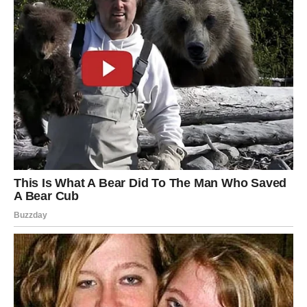
mogu dovesti do ozbiljnijih problema sa zdravljem.
Kako se možete zaštititi i smanjiti rizik od tromboze?
Jedan od najvažnijih koraka je da se pobrinete za
dovoljnu hidrataciju.
Pijte dovoljno vode
, najmanje 1,5 do
2 litra dnevno, kako biste osigurali da krv bude dovoljno
tečna i da se lakše kreće kroz vaše vene. Takođe, važno
je da vaša ishrana bude bogata namirnicama koje
prirodno razređuju krv, poput
omega-3 masnih kiselina
iz lososa, sardina, lanenog semena, ali i hrane poput
belog luka, đumbira, cvekle i limuna
. Ove namirnice
mogu pomoći u smanjenju gustoće krvi i poboljšanju
cirkulacije.
Još jedan ključni faktor za poboljšanje zdravlja krvnih
sudova je redovno kretanje.
Fizička aktivnost
, čak i brza
šetnja, može značajno poboljšati cirkulaciju i ojačati krvne