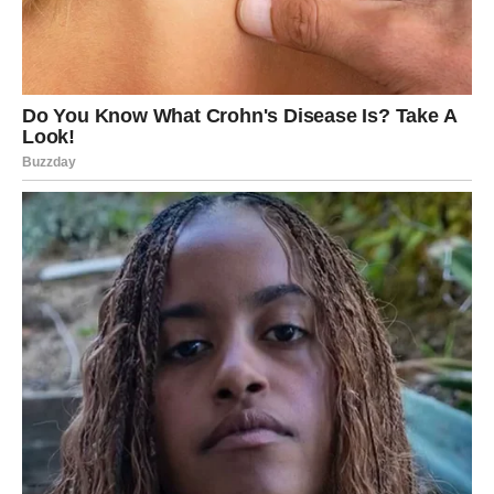
uvek bezazleni. Oni mogu biti rani pokazatelji da krv
postaje pregusta, što povećava rizik od tromboze. Zato
je važno da pratimo ove signale i da pravovremeno
reagujemo, jer prevencija, pravilna ishrana, fizička
aktivnost i redovne kontrole mogu doslovno spasiti
život.
PREUZMITE BESPLATNO!
⋆ KNJIGA SA RECEPTIMA ⋆
Upiši svoj email i preuzmi BESPLATNU
knjigu s receptima! Uživaj u jednostavnim
i ukusnim jelima koja će osvojiti tvoje
najdraže.