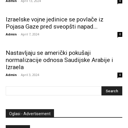
Admin
-
April 13, 2024
0
Izraelske vojne jedinice se povlače iz
Pojasa Gaze pred sveopšti napad...
Admin
-
April 7, 2024
0
Nastavljaju se američki pokušaji
normalizacije odnosa Saudijske Arabije i
Izraela
Admin
-
April 3, 2024
0
Oglasi - Advertisement