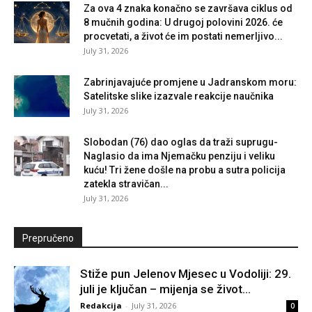
Za ova 4 znaka konačno se završava ciklus od
8 mučnih godina: U drugoj polovini 2026. će
procvetati, a život će im postati nemerljivo...
July 31, 2026
Zabrinjavajuće promjene u Jadranskom moru:
Satelitske slike izazvale reakcije naučnika
July 31, 2026
Slobodan (76) dao oglas da traži suprugu-
Naglasio da ima Njemačku penziju i veliku
kuću! Tri žene došle na probu a sutra policija
zatekla stravičan...
July 31, 2026
Prepručeno
Stiže pun Jelenov Mjesec u Vodoliji: 29.
juli je ključan – mijenja se život...
Redakcija
-
July 31, 2026
0