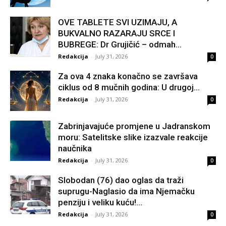
OVE TABLETE SVI UZIMAJU, A
BUKVALNO RAZARAJU SRCE I
BUBREGE: Dr Grujičić – odmah...
Redakcija
-
July 31, 2026
0
Za ova 4 znaka konačno se završava
ciklus od 8 mučnih godina: U drugoj...
Redakcija
-
July 31, 2026
0
Zabrinjavajuće promjene u Jadranskom
moru: Satelitske slike izazvale reakcije
naučnika
Redakcija
-
July 31, 2026
0
Slobodan (76) dao oglas da traži
suprugu-Naglasio da ima Njemačku
penziju i veliku kuću!...
Redakcija
-
July 31, 2026
0