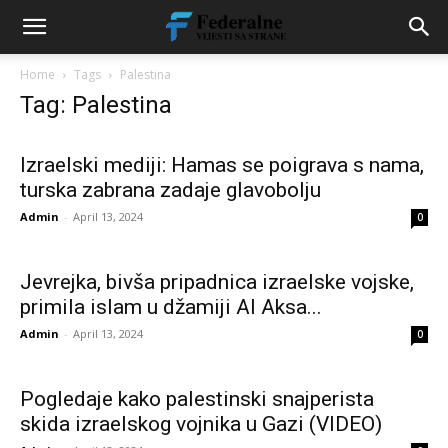
Home
Tags
Palestina
Tag: Palestina
Izraelski mediji: Hamas se poigrava s nama,
turska zabrana zadaje glavobolju
Admin
-
April 13, 2024
0
Jevrejka, bivša pripadnica izraelske vojske,
primila islam u džamiji Al Aksa...
Admin
-
April 13, 2024
0
Pogledaje kako palestinski snajperista
skida izraelskog vojnika u Gazi (VIDEO)