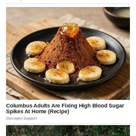
20 dag šećera
(200 g)
2 kašike brašna
20 dag mlevenih oraha
(200 g)
Sastojci za kremu:
6 žumanaca
6 kašika šećera
1 vanilin šećer
1 puding od vanilije