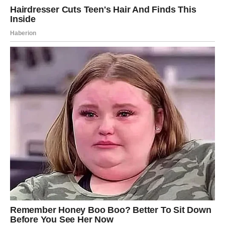
Jednim klikom preuzmi knjigu s najboljim
receptima!