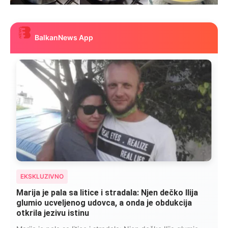
BalkanNews App
EKSKLUZIVNO
Marija je pala sa litice i stradala: Njen dečko Ilija
glumio ucveljenog udovca, a onda je obdukcija
otkrila jezivu istinu