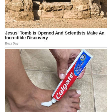
frižider da se dobro ohladi pre služenja, jer će tako
kremasta tekstura još bolje doći do izražaja.
Pravljenje tradicionalnih poslastica kao što su
vanilina
krema
i starinski kolač sa orasima nije samo kulinarski
zadatak, već i pravo uživanje koje nas povezuje sa našom
prošlošću i porodičnim uspomenama.
Svi sastojci su
pristupačni
, a postupci jasni, što omogućava da čak i
početnici u kuhinji naprave savršenu kremu i kolač.
Ove dve recepte možete koristiti kao bazu za dalje
eksperimente – od dodavanja voća do različitih aroma, a
uvek ćete dobiti ukusan i raskošan desert. Važno je da
pažljivo sledite korake, naročito kod kuvanja kreme, jer je
strpljenje i preciznost ključ dobrog rezultata.
Ako želite da oživite ukuse detinjstva ili impresionirate