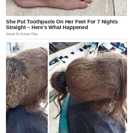
goste sa autentičnim, domaćim kolačima, ovi recepti će
vas sigurno zadovoljiti. Uživajte u pripremi i, naravno, u
svakom zalogaju
PREUZMITE BESPLATNO!
⋆ KNJIGA SA RECEPTIMA ⋆
Upiši svoj email i preuzmi BESPLATNU
knjigu s receptima! Uživaj u jednostavnim
i ukusnim jelima koja će osvojiti tvoje
najdraže.