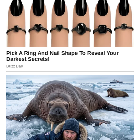
kako bi se aroma ravnomerno oslobodila. Kada mleko
počne da vri, mahunu izvadite. Ako ne planirate da
mleko kuvate, možete staviti mahunu u šećer i
napraviti domaći vanilin šećer koji ćete koristiti
kasnije.
Priprema smese od žumanaca:
U posebnoj posudi umutite žumanca sa šećerom dok
ne dobijete svetlu i penastu smesu. Nakon toga,
dodajte brašno ili gustin, i dobro izmešajte da ne
ostanu grudvice.
Spajanje mleka i žumanaca:
Polako dodajte malo vrućeg mleka u žumanca i brzo
mešajte da se masa ujednači. Zatim dodajte ostatak
mleka i sve zajedno vratite u posudu za kuvanje.
Kuvanje kreme: