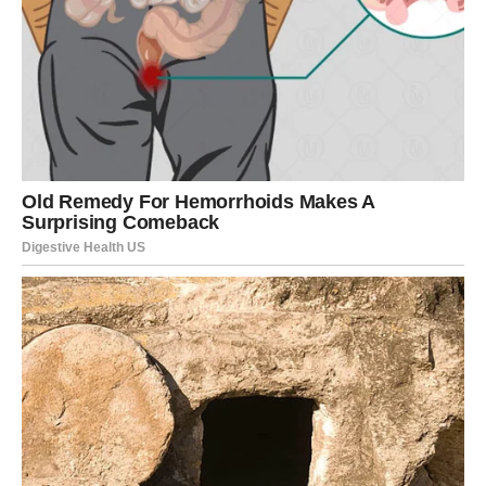
se ne zgusne. Nakon kuvanja ostavite da se ohladi.
Priprema margarin kreme:
Margarin umutite u penastu masu sa šećerom u prahu.
Spajanje kreme:
U ohlađenu puding masu pažljivo umešajte umućeni
margarin. Dobijate bogatu, glatku kremu savršene
teksture.
Dodavanje šlaga:
Na kraju, nafilujte kolač kremom i odozgo premažite sa
šlagom. Šlag će dodatno osvežiti kolač i učiniti ga
laganijim.
Finalni dodir i hlađenje:
Kolač možete ukrasiti po želji – seckanim orasima,
rendanom čokoladom ili voćem. Ostavite kolač u