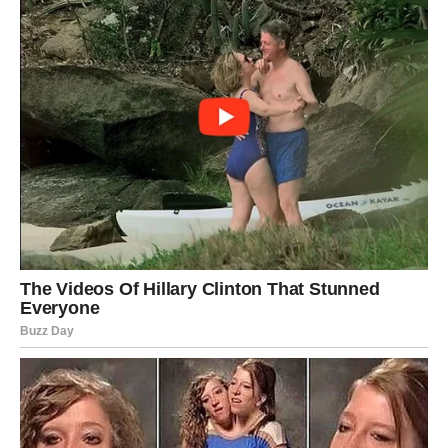
1 kašika brašna
1/2 l mleka
20 dag margarina
10 dag šećera u prahu
2 dl vrhnja za šlag
Priprema biskvita:
Mutite belanca u čvrst sneg.
Ovo je ključno za vazdušast i lagan biskvit. Kad su
belanca penasta i čvrsta, polako dodajte šećer,
mlevene orahe i brašno. Sve nežno promešajte da
zadržite vazduh u smesi.