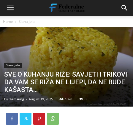
Home
Slana jela
Slana jela
SVE O KUHANJU RIŽE: SAVJETI I TRIKOVI
DA VAM SE RIŽA NE LIJEPI, DA NE BUDE
KAŠASTA…
By
Samsung
-
August 19, 2025
1328
0