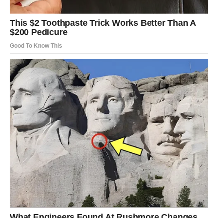
7. Koliko riže skuhati?
Količina riže zavisi od toga da li je poslužujete kao prilog
ili glavno jelo.
Prilog:
oko
70 g sirove riže po osobi
.
Glavno jelo:
oko
100 g sirove riže po osobi
.
Važno je znati da riža tokom kuhanja
utrostruči svoj
volumen
, pa nemojte pretjerivati u količini ako ne želite
prepun lonac.