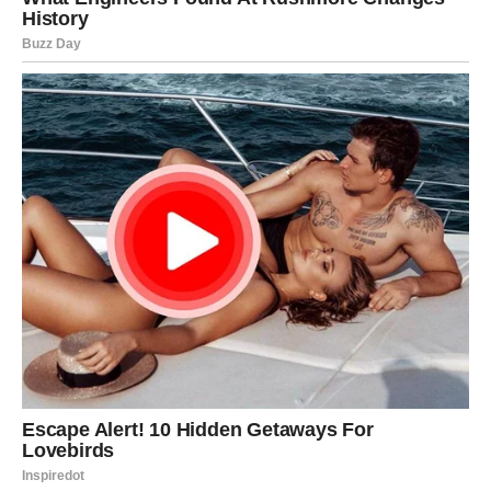
Savršeno pripremljena riža je rezultat
pravog izbora
zrna, pravilnog ispiranja i odmaka, tačnih omjera vode i
riže, te discipline da se tokom kuhanja ne miješa i ne
podiže poklopac
. Kada se sve ove smjernice poštuju,
rezultat je riža koja je rastresita, mekana i ukusna.
Za dodatnu aromu možete koristiti začine poput curryja ili