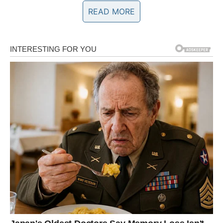
dugog zrna
. Ona sadrži manje škroba u odnosu na
READ MORE
okruglastu rižu, što omogućava da nakon kuhanja svako
zrno ostane jasno odvojeno.
S druge strane,
okruglo zrno
nakon kuhanja postaje
kašasto i ljepljivo. Upravo zato je idealno za jela poput
riže u mlijeku
, raznih pudinga ili kremastih slanih
specijaliteta. Dakle, izbor riže zavisi od namjene:
Dugo zrno
– prilog uz meso, povrće ili ribu.
Okruglo zrno
– deserti i jela gdje je poželjna kremasta
struktura.
Greška mnogih ljudi je upravo u ovoj prvoj fazi: kupe rižu
koja nije namijenjena onome što žele skuhati.