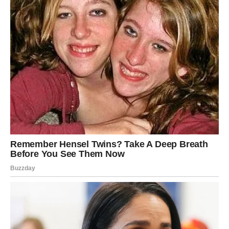
Pričekajte da voda ponovo prokuha.
Smanjite vatru na minimum, poklopite i pustite da
lagano kuha
15–20 minuta
.
4. Zašto se riža ne miješa tokom
kuhanja?
Jedna od najčešćih grešaka je
miješanje riže dok se
kuha
. To nikako ne treba raditi jer:
podizanjem poklopca
isparava previše vode
,
miješanjem se oslobađa još više škroba pa riža postaje
ljepljiva,