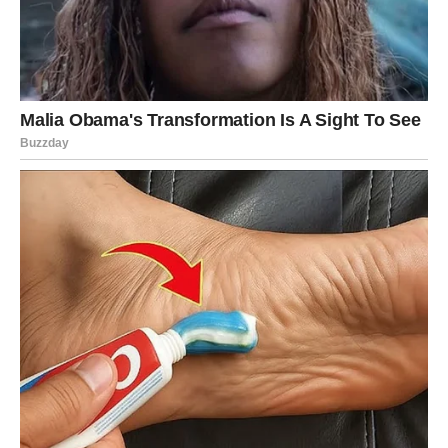
Postupak je sljedeći:
Riža se kratko baci na vrelo ulje i proprži.
Posoli se i zatim podlije odgovarajućom količinom
vode.
Kada voda proključa, smanji se temperatura i kuha dok
riža ne upije svu tečnost.
Nakon toga, skida se sa vatre i ostavlja nekoliko
minuta poklopljena da “odmori”.
Ova metoda daje rižu specifičnog mirisa i blago drugačije
teksture, a često se koristi i kao baza za
prženu rižu
s
povrćem, jajima ili mesom.