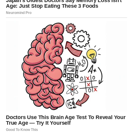
2. Priprema riže prije kuhanja
Još jedna ključna stvar je
ispiranje riže
. Prije nego što
stavite rižu u lonac, obavezno je dobro operite – i to
najmanje
tri do četiri puta
. Na ovaj način uklanja se višak
škroba koji bi inače tokom kuhanja stvarao ljepljivu masu.
Dodatno, odličan trik je da rižu nakon pranja ostavite
20
do 30 minuta u hladnoj vodi
. To potapanje omogućava
zrnu da upije dio tečnosti i da se kasnije skuha
ravnomjernije. Ovaj mali korak često pravi ogromnu
razliku između
savršeno skuhane riže
i one koja je
gnjecava.
3. Idealni omjeri vode i riže