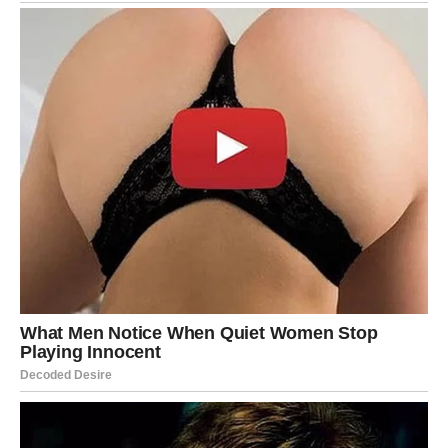
šafrana, a ako želite eksperimentisati, isprobajte i kineski
način kuhanja koji daje potpuno drugačiji karakter ovom
jednostavnom jelu.
Na kraju, zapamtite i osnovnu mjeru:
70 g po osobi za
prilog, 100 g za glavno jelo
. Tako ćete uvijek znati koliko
riže vam je dovoljno.
Riža je namirnica koja je toliko svestrana da se može
koristiti u bezbroj kombinacija – od jednostavnog priloga,
preko salata, do slatkih deserata. Ali osnovna tehnika
kuhanja ostaje ista:
strpljenje, pravi omjeri i malo
kulinarske pažnje
.
PREUZMITE BESPLATNO!
⋆ KNJIGA SA RECEPTIMA ⋆