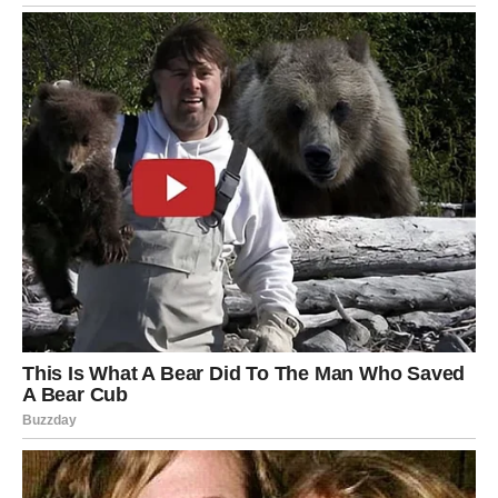
Pravilan odnos riže i vode je presudan. Preporučeni
omjer je:
1 šolja riže : 2,5 šolje vode
Ovaj omjer osigurava da riža omekša, ali da zrna ostanu
rastresita. Ako stavite premalo vode, riža će ostati tvrda;
ako pretjerate, dobićete kašastu masu.
Dakle, koraci su sljedeći:
Odmjerite vodu i posolite je.
Stavite da proključa.
Dodajte ocijeđenu rižu.