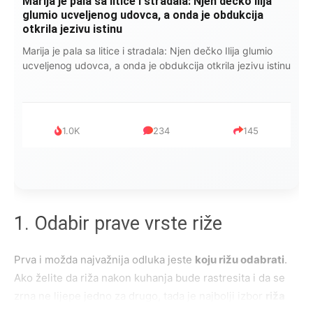
Marija je pala sa litice i stradala: Njen dečko Ilija
glumio ucveljenog udovca, a onda je obdukcija
otkrila jezivu istinu
Marija je pala sa litice i stradala: Njen dečko Ilija glumio
ucveljenog udovca, a onda je obdukcija otkrila jezivu istinu
1.0K
234
145
1. Odabir prave vrste riže
Prva i možda najvažnija odluka jeste
koju rižu odabrati
.
Ako želite da riža nakon kuhanja bude rastresita i da se
zrna ne lijepe jedno za drugo, tada je najbolji izbor
riža