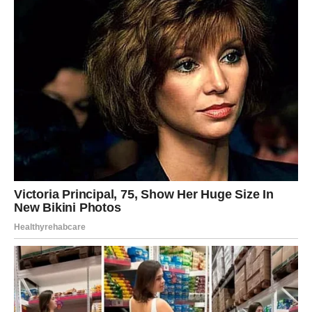
Upiši svoj email i preuzmi BESPLATNU
knjigu s receptima! Uživaj u jednostavnim
i ukusnim jelima koja će osvojiti tvoje
najdraže.
Jednim klikom preuzmi knjigu s najboljim
receptima!