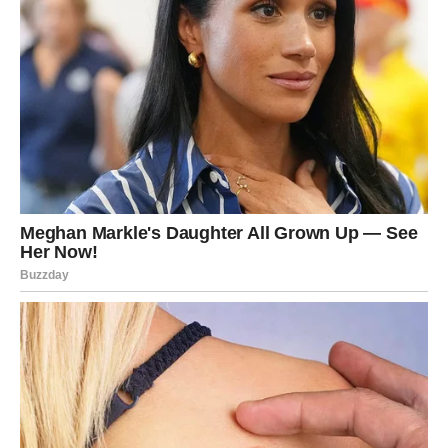
postoji veća šansa da riža ostane tvrda ili da zagori.
Zato je pravilo jasno:
rižu ostavite da mirno kuha ispod
poklopca dok ne upije svu tečnost
. Kada nakon 15–20
minuta otvorite lonac, dobićete savršeno skuhanu rižu
koja nije ni zagorjela ni sljepljena.
5. Dodaci i začini za savršenu
aromu
Osnovni recept je sasvim dovoljan, ali ako želite da riža
bude ukusnija i vizuelno privlačnija, možete se poslužiti
sljedećim trikovima: