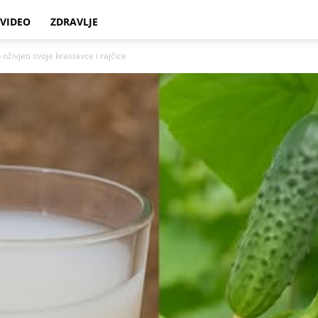
VIDEO
ZDRAVLJE
oživjeti svoje krastavce i rajčice