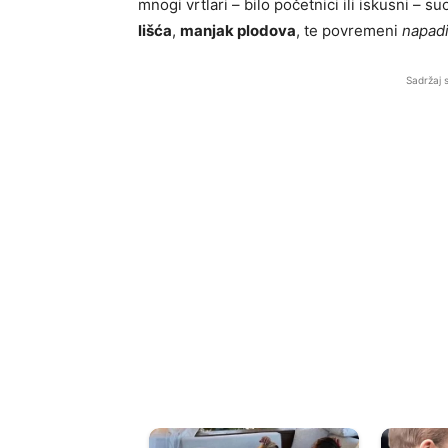
mnogi vrtlari – bilo početnici ili iskusni – s
lišća
,
manjak plodova
, te povremeni
napadi
Sadržaj 