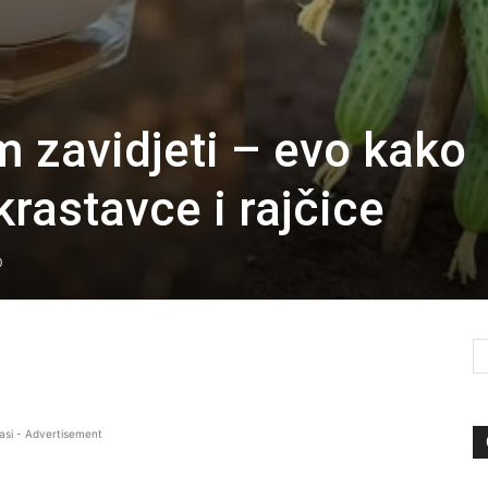
m zavidjeti – evo kako
krastavce i rajčice
0
asi - Advertisement