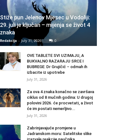
Stiže pun Jelenov Mjesec u Vodoliji:
29. juli je ključan – mijenja se život 4
znaka
Redakcija
-
July 31, 2026
0
OVE TABLETE SVI UZIMAJU, A
BUKVALNO RAZARAJU SRCE I
BUBREGE: Dr Grujičić – odmah ih
izbacite iz upotrebe
July 31, 2026
Za ova 4 znaka konačno se završava
ciklus od 8 mučnih godina: U drugoj
polovini 2026. će procvetati, a život
će im postati nemerljivo...
July 31, 2026
Zabrinjavajuće promjene u
Jadranskom moru: Satelitske slike
izazvale reakcije naučnika