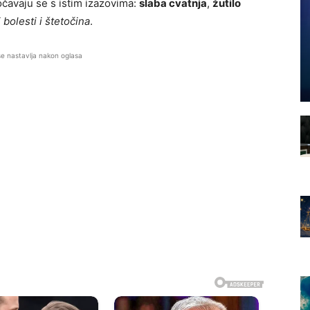
uočavaju se s istim izazovima:
slaba cvatnja
,
žutilo
 bolesti i štetočina
.
se nastavlja nakon oglasa