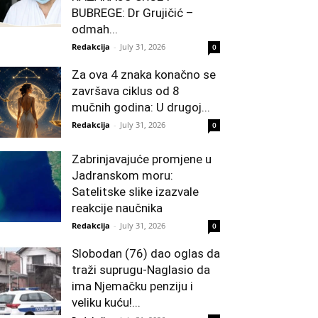
BUBREGE: Dr Grujičić –
odmah...
Redakcija
-
July 31, 2026
0
Za ova 4 znaka konačno se
završava ciklus od 8
mučnih godina: U drugoj...
Redakcija
-
July 31, 2026
0
Zabrinjavajuće promjene u
Jadranskom moru:
Satelitske slike izazvale
reakcije naučnika
Redakcija
-
July 31, 2026
0
Slobodan (76) dao oglas da
traži suprugu-Naglasio da
ima Njemačku penziju i
veliku kuću!...