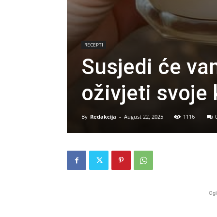
RECEPTI
Susjedi će va
oživjeti svoje 
By
Redakcija
-
August 22, 2025
1116
Ogl