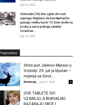
July 31, 2026
Slobodan (76) dao oglas da traži
suprugu-Naglasio da ima Njemačku
penziju i veliku kuću! Tri žene došle na
probu a sutra policija zatekla
stravičan...
July 31, 2026
Prepručeno
Stiže pun Jelenov Mjesec u
Vodoliji: 29. juli je ključan –
mijenja se život...
Redakcija
-
July 31, 2026
0
OVE TABLETE SVI
UZIMAJU, A BUKVALNO
RAZARAJU SRCE I