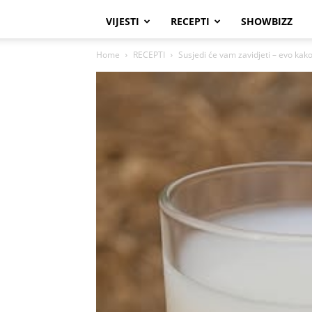
VIJESTI
RECEPTI
SHOWBIZZ
Home
RECEPTI
Susjedi će vam zavidjeti – evo kako 