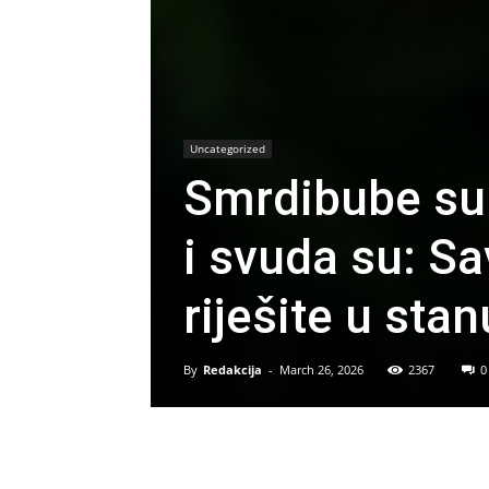
Uncategorized
Smrdibube su
i svuda su: Sa
riješite u stan
By
Redakcija
-
March 26, 2026
2367
0