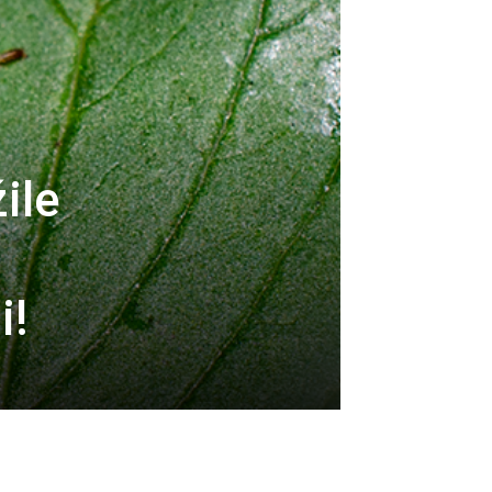
ile
i!