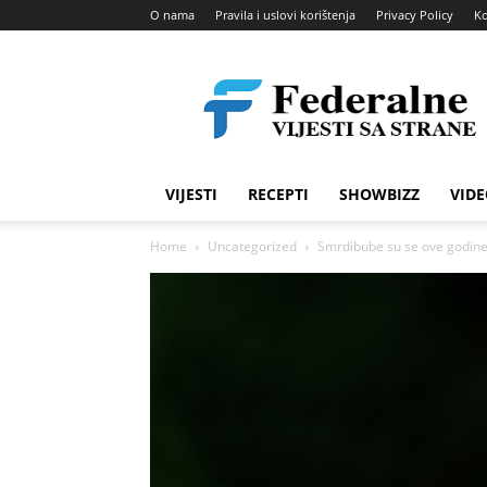
O nama
Pravila i uslovi korištenja
Privacy Policy
Ko
Federalne
vijesti
VIJESTI
RECEPTI
SHOWBIZZ
Home
Uncategorized
Smrdibube su se ove godine 