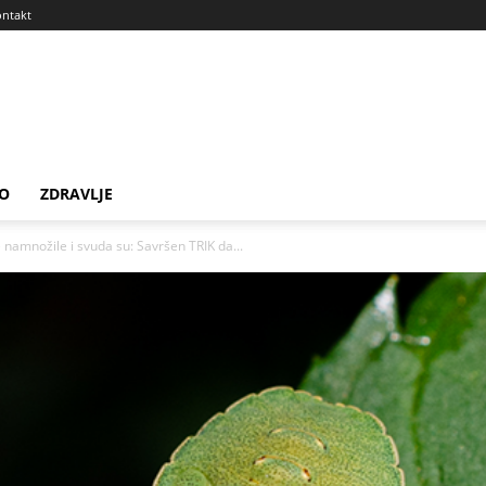
ntakt
VIDEO
ZDRAVLJE
namnožile i svuda su: Savršen TRIK da...