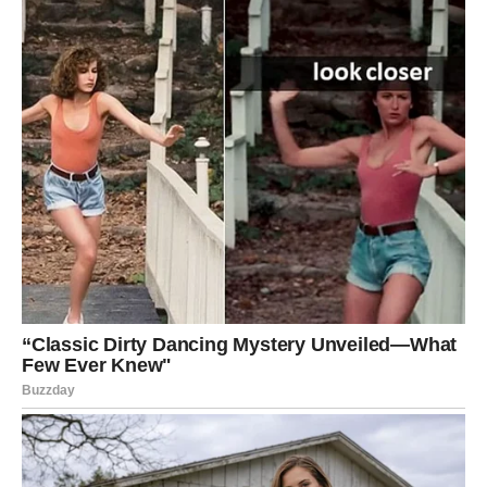
Da biste pripremili prirodno tečno đubrivo koje će vaši
usevi obožavati, pratite sledeće korake:
Izmerite jednu supenu kašiku ovsenih pahuljica.
Sameljite ih u prah
– najbolje pomoću električnog
mlinčića za kafu ili blendera. Ovo ubrzava oslobađanje
hranljivih sastojaka.
Dodajte 0,5 litara tople vode.
Ostavite smešu da odstoji nekoliko sati
, idealno
između 3 i 6 sati.
Procedite kroz gazu ili sitnu cediljku
kako biste
uklonili ostatke i dobili čistu tečnost.