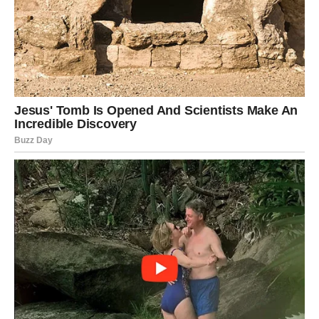
Priroda zna šta radi – na nama je samo da je slušamo.
Brzi rezime: Sve što treba da znate o
ovsenom đubrivu
Sirovina
: ovsene pahuljice (mlevene u prah)
Bogato hranljivim materijama
: azot, fosfor, kalijum
Bezbedno za većinu biljaka
: zahvaljujući neutralnom
pH
Postepeno oslobađanje nutrijenata
Jednostavna priprema i upotreba