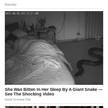
Zeleniš i salate
– kojima je važno konstantno
snabdevanje azotom.
Praktična primena: Kako
pripremiti i koristiti prirodno
đubrivo od ovsa
Proces pripreme ovog prirodnog đubriva je izuzetno
jednostavan i ne zahteva nikakve posebne veštine. Sve
što vam je potrebno jeste
kašika ovsenih pahuljica, malo
tople vode i strpljenje
.
Korak po korak: Priprema tečnog đubriva