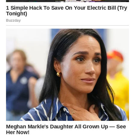
potrebna laboratorija ni posebna oprema.
Koje biljke imaju najviše koristi od
ovsenog đubriva?
Iako je pogodno za skoro sve biljke, posebno se
preporučuje za:
Paradajz
– jer mu je potreban stabilan izvor azota i
kalijuma.
Luk i beli luk
– koji imaju koristi od bogatog, zdravog
tla.
Paprike i krastavce
– zbog svog intenzivnog rasta i
potrebe za kvalitetnim đubrivom.
Cveće
– naročito ono koje cveta više puta godišnje.