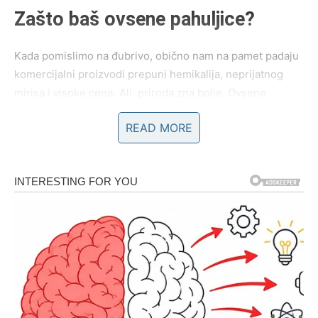
Zašto baš ovsene pahuljice?
Kada pomislimo na đubrivo, obično nam na pamet padaju
komercijalni proizvodi prepuni hemikalija, neprijatnog
mirisa i visoke cene. Ali, priroda zna bolje. Ovsene
pahuljice, odnosno
mleveni ovas
, predstavljaju potpuno
READ MORE
prirodno, bezbedno i izuzetno korisno rešenje koje može
zameniti mnoge komercijalne preparate.
Hemijski sastav ovsa: Ključ uspeha
Ovas je bogat
tri osnovna makroelementa
koja su od
suštinske važnosti za rast biljaka:
Azot (N)
– podstiče razvoj zelene mase, listova i
stabljike.