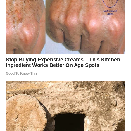
Možete ga sipati direktno u zemlju oko biljke ili ga
koristiti kao blago folijarno prskanje (mada se više
preporučuje prva opcija).
Snaga prirode u vašim rukama
U vremenu kada se mnogi okreću zdravijim, održivim
rešenjima za ishranu biljaka,
ovsene pahuljice
se
izdvajaju kao
jeftino, lako dostupno i izuzetno korisno
prirodno đubrivo
. Njihova moć leži u jednostavnosti – bez
štetnih hemikalija, bez dodatnih troškova i bez složenih
postupaka.
Isprobajte ovaj metod u svojoj bašti i obratite pažnju na
promene:
jače stabljike, zeleniji listovi, obilniji plodovi
.