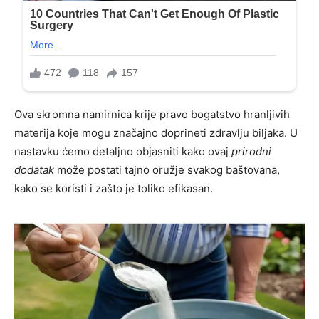
Ova skromna namirnica krije pravo bogatstvo hranljivih
materija koje mogu značajno doprineti zdravlju biljaka. U
nastavku ćemo detaljno objasniti kako ovaj
prirodni
dodatak
može postati tajno oružje svakog baštovana,
kako se koristi i zašto je toliko efikasan.