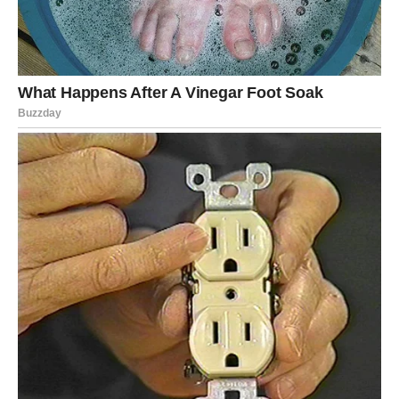
poboljšavaju uslove u zemljištu
. Evo nekoliko ključnih
prednosti ovog jednostavnog preparata:
Postepeno otpuštanje hranljivih materija
– biljke
imaju stalan izvor nutrijenata, bez šoka i naglih
promena.
Neutralni pH
– ne remeti prirodnu ravnotežu zemljišta,
što je idealno za većinu vrsta biljaka.
Pogodno za organsku proizvodnju
– ne sadrži
hemikalije niti štetne aditive.
Podstiče aktivnost korisnih bakterija
– što doprinosi
plodnosti tla i zdravlju biljaka.
Pristupačnost i jednostavna priprema
– nije vam