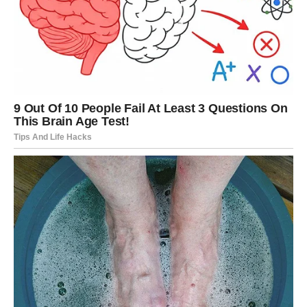
Fosfor (P)
– ključan za rast korena, cvetanje i
plodonošenje.
Kalijum (K)
– jača otpornost biljke, podstiče
fotosintezu i ukupnu vitalnost.
Pored ovih elemenata, ovas sadrži i
mikroelemente i
biljna vlakna
koja povoljno utiču na strukturu zemljišta i
aktivnost korisnih mikroorganizama. Upravo ti
mikroorganizmi igraju značajnu ulogu u razgradnji
organske materije i transformaciji hranljivih supstanci u
oblik koji biljke mogu lako usvojiti.
Prednosti primene ovsenih pahuljica kao
đubriva
Ovsene pahuljice ne samo da hrane biljke, već i