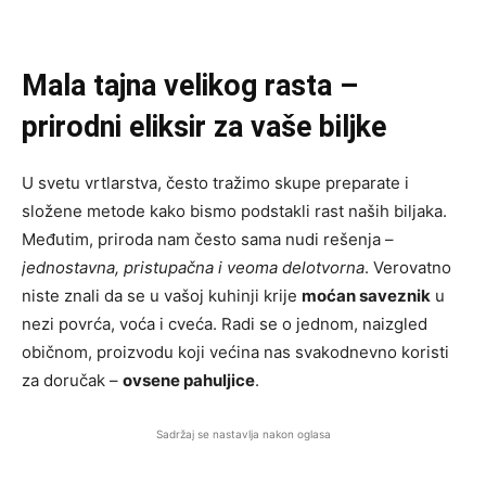
Mala tajna velikog rasta –
prirodni eliksir za vaše biljke
U svetu vrtlarstva, često tražimo skupe preparate i
složene metode kako bismo podstakli rast naših biljaka.
Međutim, priroda nam često sama nudi rešenja –
jednostavna, pristupačna i veoma delotvorna
. Verovatno
niste znali da se u vašoj kuhinji krije
moćan saveznik
u
nezi povrća, voća i cveća. Radi se o jednom, naizgled
običnom, proizvodu koji većina nas svakodnevno koristi
za doručak –
ovsene pahuljice
.
Sadržaj se nastavlja nakon oglasa