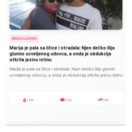
EKSKLUZIVNO
Marija je pala sa litice i stradala: Njen dečko Ilija
glumio ucveljenog udovca, a onda je obdukcija
otkrila jezivu istinu
Marija je pala sa litice i stradala: Njen dečko Ilija glumio
ucveljenog udovca, a onda je obdukcija otkrila jezivu istinu
1.0K
234
145