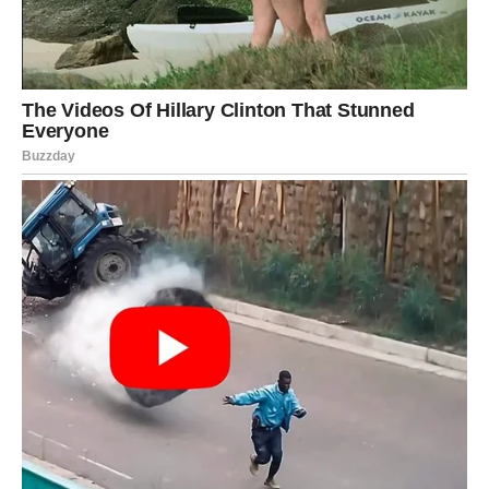
Idealno za paradajz, luk, beli luk, papriku, krastavce,
cveće.
Kompletan video pogledajte na youtube :
https://youtu.be/88MptghmZ6c
PREUZMITE BESPLATNO!
⋆ KNJIGA SA RECEPTIMA ⋆
Upiši svoj email i preuzmi BESPLATNU
knjigu s receptima! Uživaj u jednostavnim
i ukusnim jelima koja će osvojiti tvoje
najdraže.