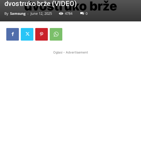
dvostruko brže (VIDEO)
By
Samsung
-
June 12, 2025
4784
0
Oglasi - Advertisement