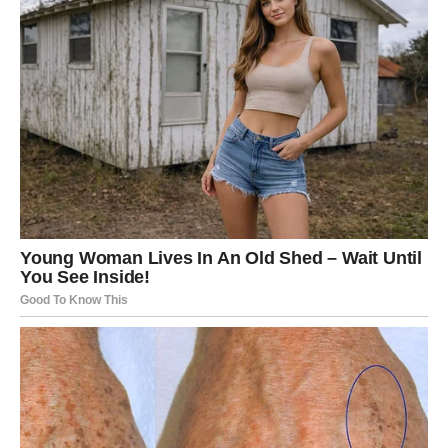
Dodajte još 1,5 litara vode
da razblažite koncentrat.
Na kraju, dobijate
2 litra prirodnog, tečnog đubriva
spremnog za upotrebu.
Kako i kada koristiti ovo đubrivo?
Ovseno đubrivo je najbolje koristiti:
Jednom mesečno
– za optimalne rezultate.
Neposredno pre ili nakon sadnje
– kako bi se
obezbedila snažna osnova za razvoj.
U ranim jutarnjim ili kasnim popodnevnim satima
– da
bi se izbeglo isparavanje vode i potencijalno oštećenje
biljaka tokom vrućina.