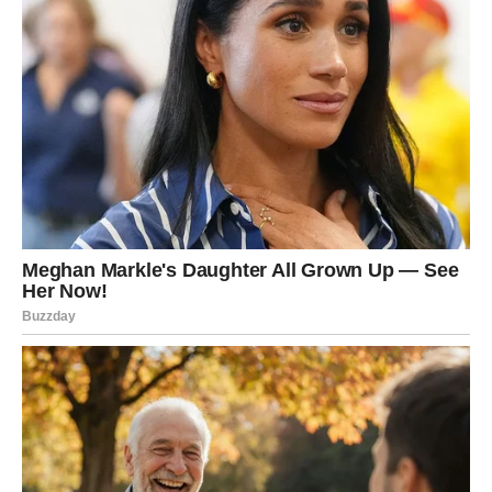
PREUZMITE BESPLATNO!
⋆ KNJIGA SA RECEPTIMA ⋆
Upiši svoj email i preuzmi BESPLATNU
knjigu s receptima! Uživaj u jednostavnim
i ukusnim jelima koja će osvojiti tvoje
najdraže.
Jednim klikom preuzmi knjigu s najboljim
receptima!