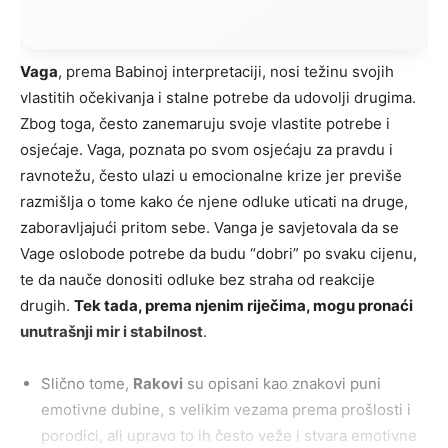
Vaga
, prema Babinoj interpretaciji, nosi težinu svojih
vlastitih očekivanja i stalne potrebe da udovolji drugima.
Zbog toga, često zanemaruju svoje vlastite potrebe i
osjećaje. Vaga, poznata po svom osjećaju za pravdu i
ravnotežu, često ulazi u emocionalne krize jer previše
razmišlja o tome kako će njene odluke uticati na druge,
zaboravljajući pritom sebe. Vanga je savjetovala da se
Vage oslobode potrebe da budu “dobri” po svaku cijenu,
te da nauče donositi odluke bez straha od reakcije
drugih.
Tek tada, prema njenim riječima, mogu pronaći
unutrašnji mir i stabilnost
.
Slično tome,
Rakovi
su opisani kao znakovi puni
emotivne dubine, s velikim vezama prema prošlosti i
porodici, ali upravo to ih često veže i stvara emotivne