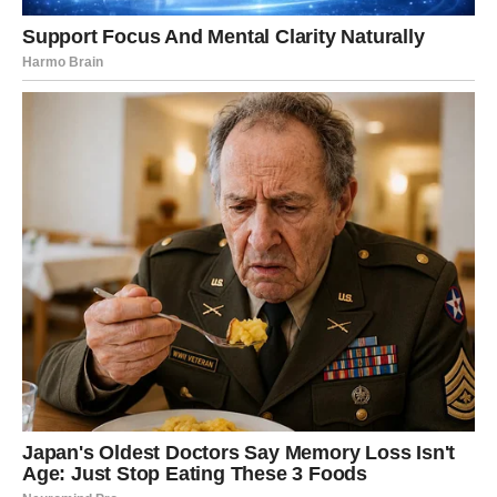
Za
Jarčeve
, proročica je imala poseban savjet. Ona ih je
opisivala kao izuzetno disciplinovane i ambiciozne, ali i
jako usamljene osobe. Njihova stalna težnja za
perfekcionizmom i želja da postignu maksimum može ih
zarobiti u vlastitim ambicijama, ostavljajući ih bez
stvarnog zadovoljstva. Iako izvanjski djeluju snažno,
iznutra često osjećaju nesigurnost i duboku brigu. Vanga
je upozoravala Jarčeve da, ukoliko ne nauče popustiti i
oprostiti sebi, mogu doći do života stalne borbe.
Važno je
da Jarčevi nauče prihvatiti emocije i svoju ranjivost
, jer
samo tako mogu pronaći ravnotežu i istinsku unutrašnju
snagu.