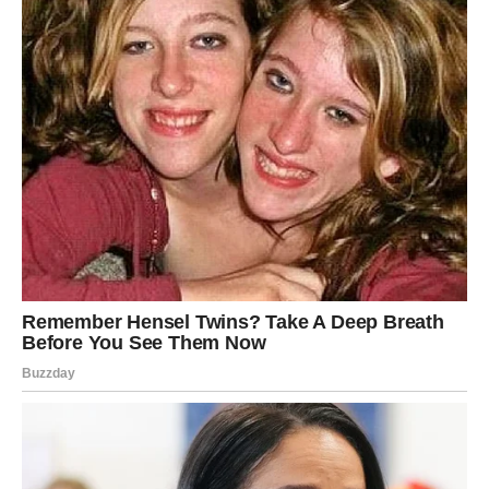
Iako se čini da su ova tri znaka osuđena na borbu,
Baba Vanga nije smatrala da su njihovi životi
predodređeni za nesreću.
Ona je vjerovala da duboka
unutrašnja borba nije slabost, već potencijal
. Preko
tih izazova, Vaga, Rak i Jarac imaju šansu da postanu
mudriji, emotivno stabilniji i duhovno jači.
Težina koju
nose nije tu da ih slomi, već da ih probudi
. Kroz
suočavanje s vlastitim unutrašnjim konfliktima, mogu
postati najbolja verzija sebe.
Na kraju, prema proročanstvima Baba Vange, svako od
ovih znakova ima mogućnost da kroz unutrašnje borbe i
izazove izrasta u osobu koja ne samo da je emotivno jača,
nego i mudrija.
Iako je njihov put težak
, on je također i
put prema samospoznaji i duhovnom napretku.