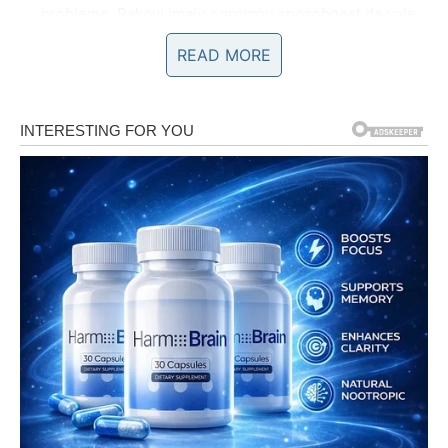
probleme. Rakovi imaju ogromnu sposobnost da vole,
no istu tu ljubav rijetko pokazuju prema svijetu. Strah
READ MORE
od povrede ih tjera da se povuku u sebe, propuštajući
šanse za napredak. Vanga je vjerovala da Rakovi
moraju naučiti da se suoče s emocijama, umjesto da ih
potiskuju.
Njihova ranjivost može postati njihova
najveća snaga
, ako nauče gledati prema naprijed, a ne
stalno se vraćati na prošlost.