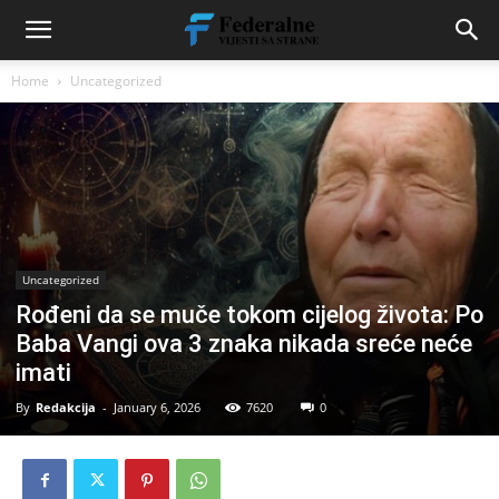
Home
Uncategorized
Uncategorized
Rođeni da se muče tokom cijelog života: Po
Baba Vangi ova 3 znaka nikada sreće neće
imati
By
Redakcija
-
January 6, 2026
7620
0