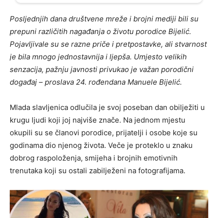
Posljednjih dana društvene mreže i brojni mediji bili su
prepuni različitih nagađanja o životu porodice Bijelić.
Pojavljivale su se razne priče i pretpostavke, ali stvarnost
je bila mnogo jednostavnija i ljepša. Umjesto velikih
senzacija, pažnju javnosti privukao je važan porodični
događaj – proslava 24. rođendana Manuele Bijelić.
Mlada slavljenica odlučila je svoj poseban dan obilježiti u
krugu ljudi koji joj najviše znače. Na jednom mjestu
okupili su se članovi porodice, prijatelji i osobe koje su
godinama dio njenog života. Veče je proteklo u znaku
dobrog raspoloženja, smijeha i brojnih emotivnih
trenutaka koji su ostali zabilježeni na fotografijama.