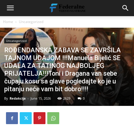
Home
Uncategorized
Uncategorized
ROĐENDANSKA ZABAVA SE ZAVRŠILA
TAJNOM UDAJOM !!!Manuela Bijelić SE
UDALA ZA TATINOG NAJBOLJEG
PRIJATELJA!!!Toni i Dragana van sebe
čupaju kosu sa glave pogledajte ko je u
pitanju neće vam bit dobro!!!!
By
Redakcija
-
June 15, 2026
2629
0