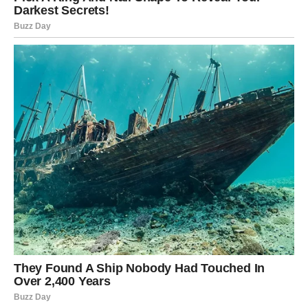
S druge strane, Manuela je odabrala nešto nježniji stil koji
je savršeno odgovarao njenim godinama i karakteru.
Njena prirodnost i jednostavnost osvojile su simpatije
mnogih ljudi koji prate ovu porodicu. Brojni komentari
govorili su da je izrasla u mladu ženu koja zrači
smirenošću i dostojanstvom.