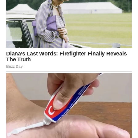
trenuci često kriju u jednostavnim stvarima –
zajedničkom smijehu, lijepim riječima i prisustvu dragih
ljudi. Uprkos velikom interesovanju javnosti, događaj je
protekao u atmosferi poštovanja i porodične bliskosti.
Na kraju večeri ostao je utisak da je najveći uspjeh ove
porodice upravo činjenica da su, bez obzira na sve
životne promjene, uspjeli sačuvati
međusobnu
povezanost, ljubav i poštovanje
. To je bila poruka koja
je nadjačala sve glasine i senzacionalističke naslove.
Umjesto skandala, javnost je dobila priču o porodici
koja je još jednom pokazala da su zajedništvo i
podrška vrijednosti koje nikada ne izlaze iz mode.
PREUZMITE BESPLATNO!