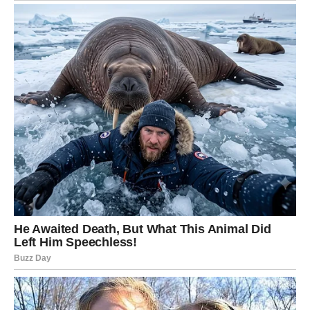
Jedan od najemotivnijih trenutaka večeri dogodio se
kada je Toni Bijelić uputio javnu rođendansku čestitku
svojoj kćerki. Njegove riječi bile su kratke, ali iskrene.
Upravo ta jednostavnost izazvala je veliki broj reakcija
jer su ljudi prepoznali iskrene emocije koje stoje iza
svake napisane riječi.
Takvi trenuci podsjećaju da
prava vrijednost porodice
nije u bogatstvu, već u podršci, ljubavi i zajedničkim
uspomenama
. Novac može organizovati lijepu proslavu,
ali ne može kupiti iskrene zagrljaje, osmijehe i osjećaj
pripadnosti koji se mogao osjetiti tokom cijele večeri.
Mnogi posmatrači primijetili su da se porodica tokom
proslave trudila da fokus ostane na lijepim trenucima,
a ne na temama koje često pune naslovnice. Nije bilo