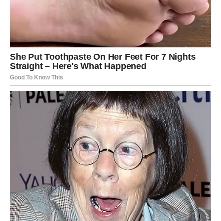
⋆ KNJIGA SA RECEPTIMA ⋆
Upiši svoj email i preuzmi BESPLATNU
knjigu s receptima! Uživaj u jednostavnim
i ukusnim jelima koja će osvojiti tvoje
najdraže.
Jednim klikom preuzmi knjigu s najboljim
receptima!