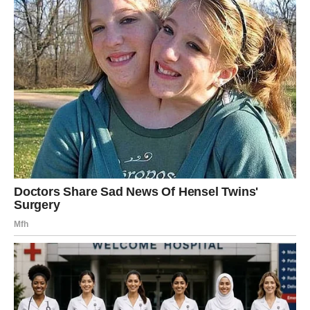
prostora za nepotrebne rasprave niti za nagađanja.
Umjesto toga, svi prisutni bili su usmjereni na
slavljenicu i njenu sreću.
Tokom godina Manuela je odrasla pred očima javnosti.
Iako je odrastala u porodici poznatih roditelja, uspjela je
sačuvati privatnost i izbjeći pretjerano eksponiranje.
Upravo zbog toga mnogi danas imaju pozitivno mišljenje
o njoj i smatraju je osobom koja vodi miran i odmjeren
život.