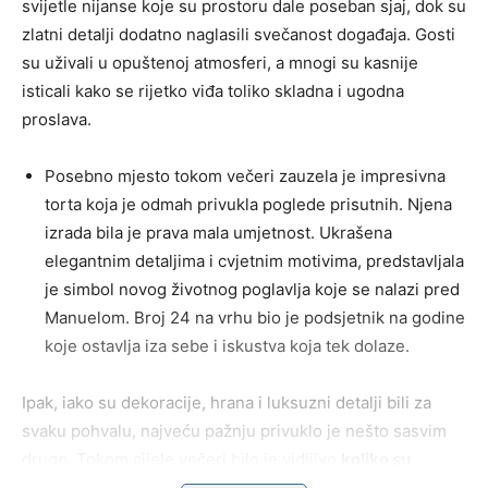
svijetle nijanse koje su prostoru dale poseban sjaj, dok su
zlatni detalji dodatno naglasili svečanost događaja. Gosti
su uživali u opuštenoj atmosferi, a mnogi su kasnije
isticali kako se rijetko viđa toliko skladna i ugodna
proslava.
Posebno mjesto tokom večeri zauzela je impresivna
torta koja je odmah privukla poglede prisutnih. Njena
izrada bila je prava mala umjetnost. Ukrašena
elegantnim detaljima i cvjetnim motivima, predstavljala
je simbol novog životnog poglavlja koje se nalazi pred
Manuelom. Broj 24 na vrhu bio je podsjetnik na godine
koje ostavlja iza sebe i iskustva koja tek dolaze.
Ipak, iako su dekoracije, hrana i luksuzni detalji bili za
svaku pohvalu, najveću pažnju privuklo je nešto sasvim
drugo. Tokom cijele večeri bilo je vidljivo
koliko su
članovi porodice povezani i koliko međusobno poštuju