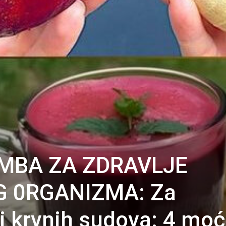
MBA ZA ZDRAVLJE
 0RGANIZMA: Za
 i krvnih sudova: 4 mo