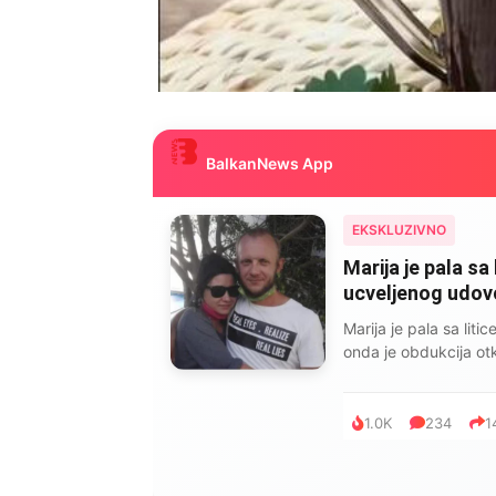
BalkanNews App
EKSKLUZIVNO
Marija je pala sa 
ucveljenog udovca
Marija je pala sa liti
onda je obdukcija otkr
1.0K
234
1