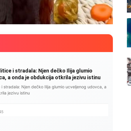
litice i stradala: Njen dečko Ilija glumio
, a onda je obdukcija otkrila jezivu istinu
ce i stradala: Njen dečko Ilija glumio ucveljenog udovca, a
ila jezivu istinu
45