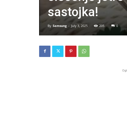
sastojka!
By
Samsung
-
July 3, 2025
205
0
Ogl