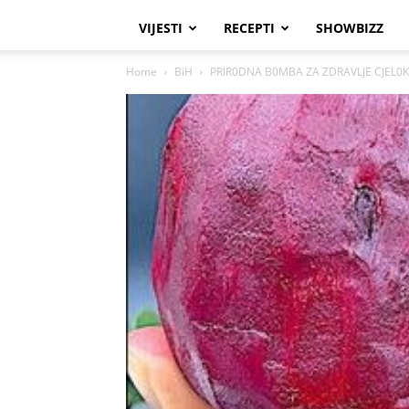
VIJESTI
RECEPTI
SHOWBIZZ
Home
BiH
PRIR0DNA B0MBA ZA ZDRAVLJE CJEL0KUPN