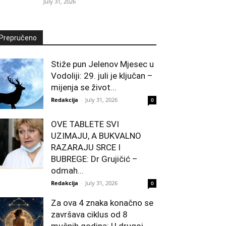
July 31, 2026
Prepručeno
Stiže pun Jelenov Mjesec u
Vodoliji: 29. juli je ključan –
mijenja se život...
Redakcija
-
July 31, 2026
0
OVE TABLETE SVI
UZIMAJU, A BUKVALNO
RAZARAJU SRCE I
BUBREGE: Dr Grujičić –
odmah...
Redakcija
-
July 31, 2026
0
Za ova 4 znaka konačno se
završava ciklus od 8