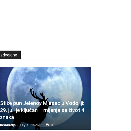
Izdvojeno
Stiže pun Jelenov Mjesec u Vodoliji:
29. juli je ključan – mijenja se život 4
znaka
Redakcija
-
July 31, 2026
0