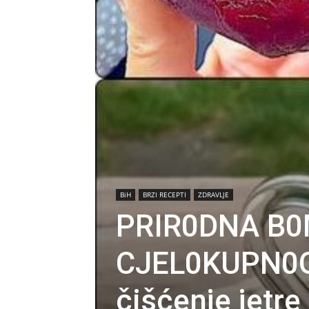
BiH
BRZI RECEPTI
ZDRAVLJE
PRIR0DNA B0
CJEL0KUPN0G
čišćenje jetre