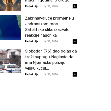
mučnih godina: U drugoj...
Redakcija
-
July 31, 2026
0
Zabrinjavajuće promjene u
Jadranskom moru:
Satelitske slike izazvale
reakcije naučnika
Redakcija
-
July 31, 2026
0
Slobodan (76) dao oglas da
traži suprugu-Naglasio da
ima Njemačku penziju i
veliku kuću!...
Redakcija
-
July 31, 2026
0