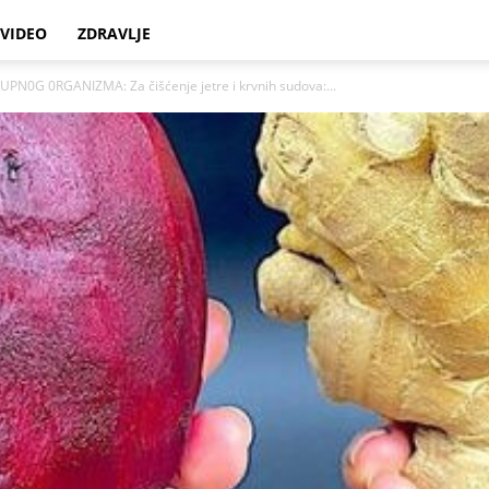
VIDEO
ZDRAVLJE
0G 0RGANIZMA: Za čišćenje jetre i krvnih sudova:...