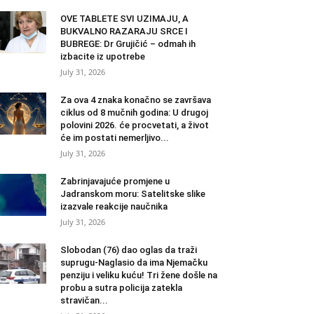
OVE TABLETE SVI UZIMAJU, A
BUKVALNO RAZARAJU SRCE I
BUBREGE: Dr Grujičić – odmah ih
izbacite iz upotrebe
July 31, 2026
Za ova 4 znaka konačno se završava
ciklus od 8 mučnih godina: U drugoj
polovini 2026. će procvetati, a život
će im postati nemerljivo...
July 31, 2026
Zabrinjavajuće promjene u
Jadranskom moru: Satelitske slike
izazvale reakcije naučnika
July 31, 2026
Slobodan (76) dao oglas da traži
suprugu-Naglasio da ima Njemačku
penziju i veliku kuću! Tri žene došle na
probu a sutra policija zatekla
stravičan...