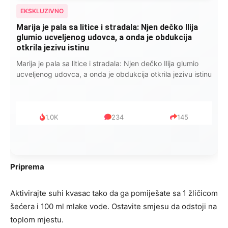
EKSKLUZIVNO
Kad se Marin suprug razbolio ona ga kupala,
pelene mu mijenjala: Jedno jutro je poslao po
čokoladu..
Kad se Marin suprug razbolio ona ga kupala, pelene mu
mijenjala: Jedno jutro je poslao po čokoladu..
999
321
234
Priprema
Aktivirajte suhi kvasac tako da ga pomiješate sa 1 žličicom
šećera i 100 ml mlake vode. Ostavite smjesu da odstoji na
toplom mjestu.