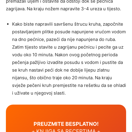
premazali uljem i ostavite da odstoji dok se pećnica
zagrijava. Na kraju nožem napravite 3-4 ureza u tijesto.
Kako biste napravili savršenu štrucu kruha, započnite
postavljanjem plitke posude napunjene vrućom vodom
na dno pećnice, pazeći da nije napunjena do ruba.
Zatim tijesto stavite u zagrijanu pećnicu i pecite ga uz
vodu oko 10 minuta. Nakon ovog početnog perioda
pečenja pažljivo izvadite posudu s vodom i pustite da
se kruh nastavi peći dok ne dobije lijepu zlatnu
nijansu, što obično traje oko 20 minuta. Na kraju
svježe pečeni kruh premjestite na rešetku da se ohladi
i uživate u njegovoj slasti.
PREUZMITE BESPLATNO!
⋆ KNJIGA SA RECEPTIMA ⋆