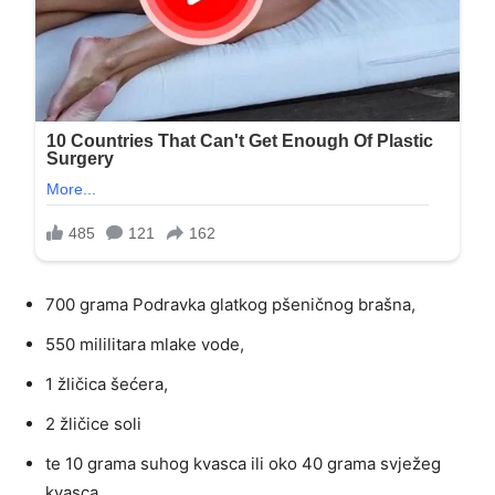
700 grama Podravka glatkog pšeničnog brašna,
550 mililitara mlake vode,
1 žličica šećera,
2 žličice soli
te 10 grama suhog kvasca ili oko 40 grama svježeg
kvasca.