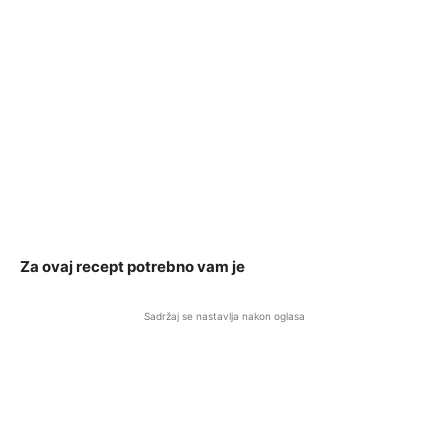
Za ovaj recept potrebno vam je
Sadržaj se nastavlja nakon oglasa