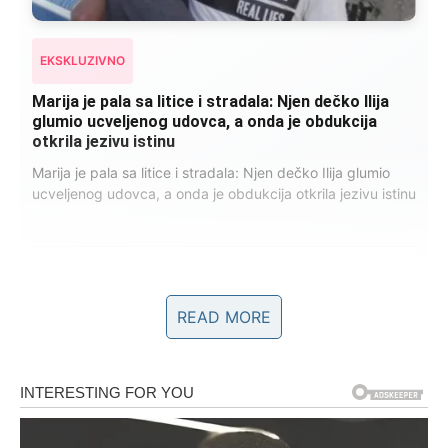
EKSKLUZIVNO
Kad se Marin suprug razbolio ona ga kupala,
pelene mu mijenjala: Jedno jutro je poslao po
čokoladu..
Kad se Marin suprug razbolio ona ga kupala, pelene mu
mijenjala: Jedno jutro je poslao po čokoladu..
999
321
234
READ MORE
Sastojci – šta ti je potrebno za