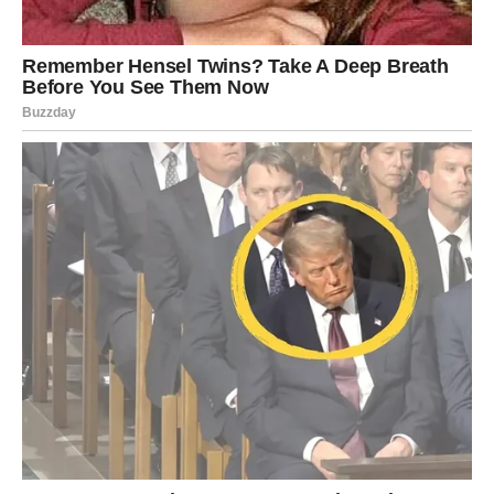
Kada su osnovni sastojci pripremljeni, vreme je da složiš
sve u posudu za pečenje. Najbolje je koristiti
vatrostalnu
posudu
ili keramički pekač koji ravnomerno raspoređuje
toplotu.
Dno posude premaži
maslacem
– ovo ne samo da
sprečava lepljenje, već i dodaje posebnu aromu jelu.
Na dno ravnomerno rasporedi pripremljene
kriške
krompira
. Potrudi se da prekriješ celo dno posude u
jednom sloju.
Preko krompira lagano prelij
ulje
– nemoj preterivati,
50 ml je sasvim dovoljno.
Na krompir pažljivo poređaj
pileće šnicle
, tako da