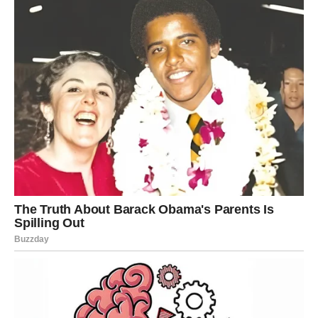
ovo jelo?
Za pripremu ovog jela za četiri osobe, trebaće ti sledeće
namirnice:
500 g pilećeg filea
– najbolje od belog mesa, jer je
mekano i brzo se peče
700–800 g krompira
– preporučuje se beli krompir
zbog bržeg omekšavanja
Suvi začin
– po izboru, može to biti univerzalni začin
za jela ili mešavina povrća
So i biber
– osnovni začini koje koristiš po ukusu
2 jaja
– da bi smesa dobila čvrstoću i bogatiji ukus