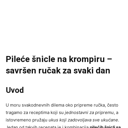
Pileće šnicle na krompiru –
savršen ručak za svaki dan
Uvod
U moru svakodnevnih dilema oko pripreme ručka, često
tragamo za receptima koji su
jednostavni za pripremu
, a
istovremeno pružaju
ukus koji zadovoljava sve ukućane
.
Jedan od takvih recepata je i kombinacija
pilećih šnicli sa