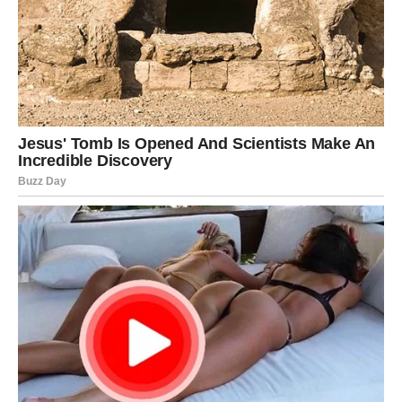
prednost je što se lako kombinuje sa raznim prilozima i
može se pripremiti unapred.
Ako još nisi probala ovu kombinaciju, sada je pravo vreme
da je uvrstiš u svoj nedeljni meni. Uz par začina i malo
ljubavi, dobićeš jelo
za koje će svi tražiti repete
.
Prijatno!
PREUZMITE BESPLATNO!
⋆ KNJIGA SA RECEPTIMA ⋆
Upiši svoj email i preuzmi BESPLATNU
knjigu s receptima! Uživaj u jednostavnim
i ukusnim jelima koja će osvojiti tvoje
najdraže.