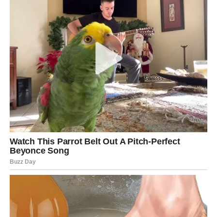
Ovo jelo je dovoljno
kompletno
da može stajati samo, ali
ako želiš obrok dodatno obogatiti, razmisli o sledećim
predlozima:
Prilozi koji se slažu savršeno:
Sezonska salata
– sveža zelena salata sa limunom ili
kupus salata.
Čorbica kao predjelo
– blaga pileća ili paradajz čorba
lepo otvara apetit.
Hleb ili lepinja
– domaći hleb ili topla lepinja
upotpuniće doživljaj.
Dodaci za aromu:
Malo
rendanog kačkavalja
po vrhu pre završnog