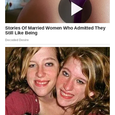
Začini ih
solju
,
malo bibera
i još malo
suvog začina
. Po
želji, možeš dodati i
prstohvat suvog origana ili
dimljene paprike
za dodatnu aromu.
2. Slaganje i prvo pečenje