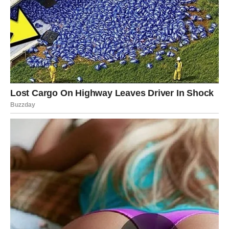
Kao i kod većine rernskih jela, priprema počinje sa
osnovnim sastojcima –
krompirom i mesom
. Evo kako da
ih spremiš na pravi način:
Prvo oguli krompir, dobro ga operi, a zatim iseći na
kriške debljine oko 5 mm
. Suviše tanke kriške mogu
se raspasti, dok predebele neće omekšati na vreme.
Kriške krompira pospi sa malo soli i
mešavinom suvih
začina
. Ovaj korak je važan jer krompir mora biti
začinjen pre nego što se stavi u rernu, kako bi tokom
pečenja upio ukuse.
Zatim se prelazi na
pileći file
:
Pileće belo meso operi i iseći na šnicle srednje
debljine. Po želji ih možeš lagano istanjiti batom za
meso.