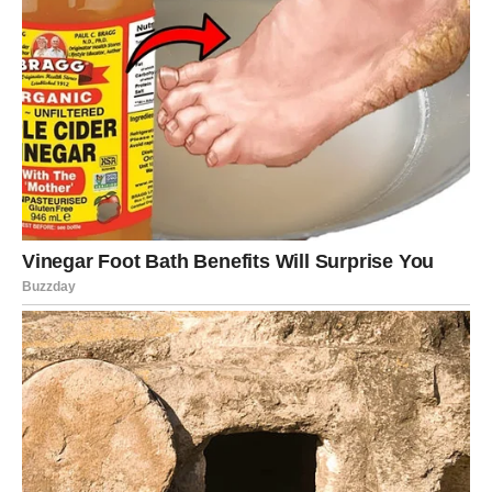
pečenja može dodatno obogatiti koricu.
Za one koji vole začinjenija jela,
malo tucane paprike
ili
sitno seckan beli luk
u pavlaci može biti sjajan
dodatak.
Zaključak
Ovaj recept je pravi primer kako se sa nekoliko
jednostavnih sastojaka i uz minimalan trud može
pripremiti
izuzetno ukusno i zasitno jelo
.
Pileće šnicle na
krompiru
, pečene sa pavlakom i jajima, zadovoljiće kako
gladne stomake, tako i probirljive ukuse.
Idealno je za
porodični ručak
, ali i kada očekuješ goste –
jednostavno, a izgleda kao da si se baš potrudila. Dodatna