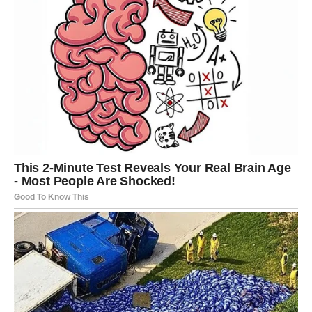
200 ml kisele pavlake
– za kremastu završnicu
50 ml ulja
– najbolje suncokretovo, ali može i
maslinovo za aromu
20 g maslaca
– za podmazivanje vatrostalne posude i
dodatnu sočnost
Priprema – korak po korak
Priprema ovog jela se može podeliti u tri faze:
priprema
sastojaka, slaganje u posudu i pečenje
.
1. Priprema krompira i mesa