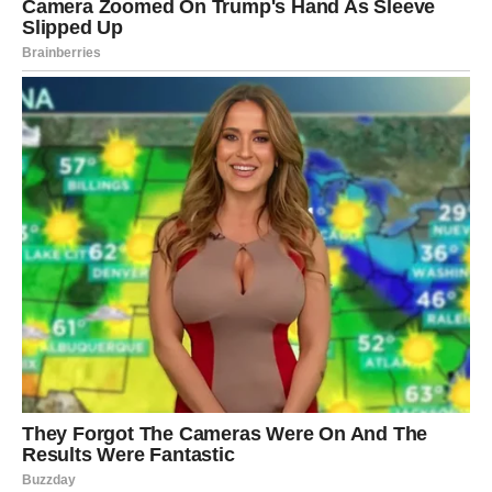
prekriju celu površinu.
Kada je sve spremno, posudu pokrij
aluminijumskom
folijom
ili poklopcem i stavi da se peče u unapred
zagrejanu rernu na
200°C
.
Vreme pečenja u ovom prvom delu iznosi oko 30 minuta
– dovoljno da krompir omekša, a meso počne da pušta
svoje sokove.
3. Završna obrada i zapečenje
Nakon što je prošlo 30 minuta, pažljivo izvadi posudu iz
rerne (pazi, veoma je vruća!) i skini foliju ili poklopac. Sad
dolazi onaj deo koji ovo jelo čini posebnim:
U posebnoj činiji
umutiti dva jaja
sa
kiselom
pavlakom
. Ova mešavina će služiti kao
preliv
koji