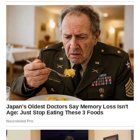
vezuje sastojke i daje zlatno-smeđu boju na površini.
Dobijenu smesu ravnomerno
prelij preko mesa i
krompira
. Nema potrebe da mešaš – smesa će se lepo
rasporediti prilikom ponovnog pečenja.
Sada vrati posudu u rernu, ali
bez poklopca
. Temperatura
se sada smanjuje na
180°C
, a pečenje traje još
15 do 20
minuta
, dok površina ne dobije
zlatno-rumenu koricu
.
Kada izvučeš iz rerne, ostavi jelo da odmori nekoliko
minuta pre serviranja – biće još ukusnije!
Saveti za serviranje i dodatke