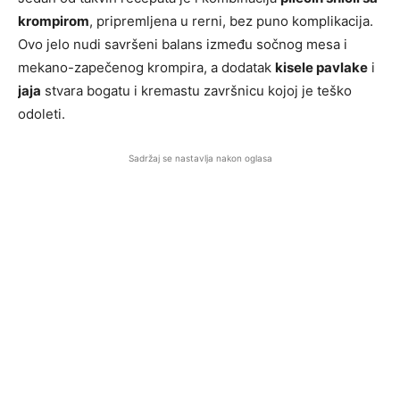
krompirom
, pripremljena u rerni, bez puno komplikacija.
Ovo jelo nudi savršeni balans između sočnog mesa i
mekano-zapečenog krompira, a dodatak
kisele pavlake
i
jaja
stvara bogatu i kremastu završnicu kojoj je teško
odoleti.
Sadržaj se nastavlja nakon oglasa