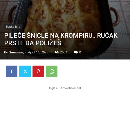
Slatka jela
PILEĆE ŠNICLE NA KROMPIRU.. RUČAK
PRSTE DA POLIŽEŠ
By
Samsung
-
April 11, 2025
2652
0
Oglasi - Advertisement