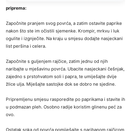
priprema:
Započnite pranjem svog povrća, a zatim ostavite paprike
nakon što ste im očistili sjemenke. Krompir, mrkvu i luk
ogulite i izgnječite. Na kraju u smjesu dodajte nasjeckani
list peršina i celera.
Započnite s guljenjem rajčice, zatim jednu od njih
naribajte u mješavinu povrća. Ubacite nasjeckani češnjak,
zajedno s prstohvatom soli i papra, te umiješajte dvije
žlice ulja. Miješajte sastojke dok se dobro ne sjedine.
Pripremljenu smjesu rasporedite po paprikama i stavite ih
u podmazan pleh. Osobno radije koristim glinenu peć za
ovo.
Ostatak soka od povrća pomiješajte s naribanom rajčicom