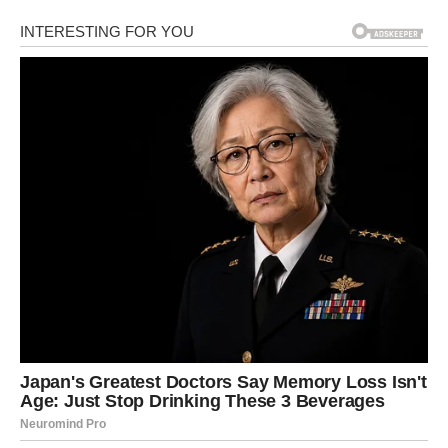
lijek za razna kožna oboljenja.
Ova biljka, koja se smatra vrlo sigurnim lijekom, nadaleko
je poznata po svojoj učinkovitosti u liječenju različitih
kožnih bolesti.
Pružajući brzo olakšanje i osjećaj smirenosti, njegova
protuupalna i antiseptička svojstva čine ga izvrsnim
rješenjem za prvu pomoć kod opeklina, uboda i ugriza.
Postoje različite mogućnosti liječenja koje možete
razmotriti.
Vjetar, obojen crvenom bojom, šapuće prisutnost
erizipela.
Oči kokoši su male i okrugle.