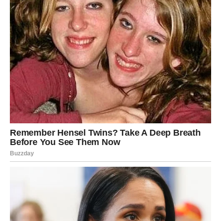
Da biste riješili problem, možete izravno nanijeti sok
kućnog čuvara na problematično područje ili koristiti
oblog napravljen od narezanog lista.
PREUZMITE BESPLATNO!
⋆ KNJIGA SA RECEPTIMA ⋆
Upiši svoj email i preuzmi BESPLATNU
knjigu s receptima! Uživaj u jednostavnim
i ukusnim jelima koja će osvojiti tvoje
najdraže.