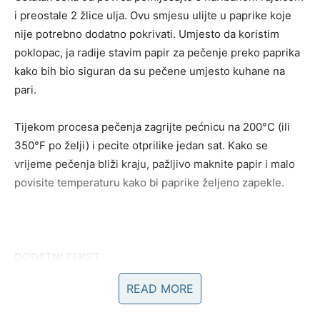
i preostale 2 žlice ulja. Ovu smjesu ulijte u paprike koje
nije potrebno dodatno pokrivati. Umjesto da koristim
poklopac, ja radije stavim papir za pečenje preko paprika
kako bih bio siguran da su pečene umjesto kuhane na
pari.
Tijekom procesa pečenja zagrijte pećnicu na 200°C (ili
350°F po želji) i pecite otprilike jedan sat. Kako se
vrijeme pečenja bliži kraju, pažljivo maknite papir i malo
povisite temperaturu kako bi paprike željeno zapekle.
DODATNI TEKST
READ MORE
ČuvarkuCa, izvanredno rješenje za kožne tegobe i rane,
ima slično ljekovito djelovanje kao aloe vera, poznati