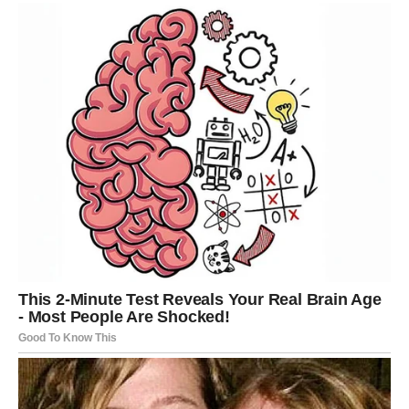
Pjege – one male, pigmentirane mrlje koje se često
pojavljuju na koži.
Ozljede i rane
Medicinsko stanje poznato kao herpes zoster
Infekcije koje zahvaćaju oči i uši česta su pojava.
Kožne bolesti koje karakterizira njihova štetna i
kancerogena priroda.
Na tabanima se često pojavi čvrsti sloj kože.
Osjećaj žarenja, peckanja i ugriza može uzrokovati
nelagodu.