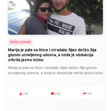
EKSKLUZIVNO
Kad se Marin suprug razbolio ona ga kupala,
pelene mu mijenjala: Jedno jutro je poslao po
čokoladu..
Kad se Marin suprug razbolio ona ga kupala, pelene mu
mijenjala: Jedno jutro je poslao po čokoladu..
999
321
234