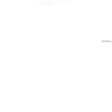
onda je obdukcija otkr
1.0K
234
1
Sadržaj 