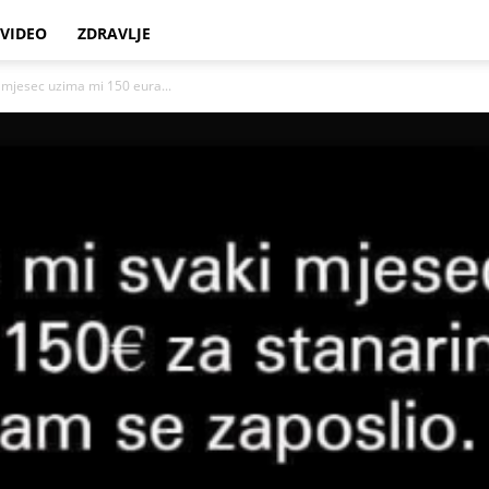
VIDEO
ZDRAVLJE
 mjesec uzima mi 150 eura...