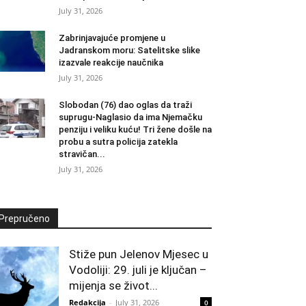
July 31, 2026
Zabrinjavajuće promjene u
Jadranskom moru: Satelitske slike
izazvale reakcije naučnika
July 31, 2026
Slobodan (76) dao oglas da traži
suprugu-Naglasio da ima Njemačku
penziju i veliku kuću! Tri žene došle na
probu a sutra policija zatekla
stravičan...
July 31, 2026
Prepručeno
Stiže pun Jelenov Mjesec u
Vodoliji: 29. juli je ključan –
mijenja se život...
Redakcija
-
July 31, 2026
0