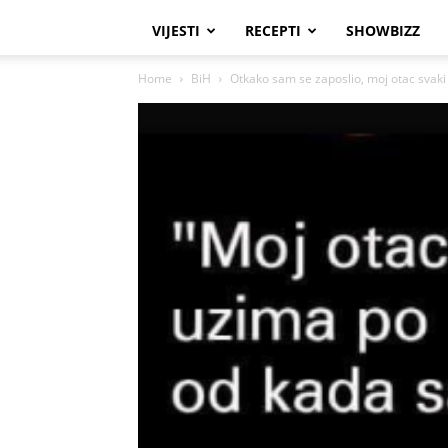
VIJESTI
RECEPTI
SHOWBIZZ
Home
BiH
Otkako sam se zaposlio, moj otac svaki