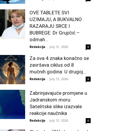
OVE TABLETE SVI
UZIMAJU, A BUKVALNO
RAZARAJU SRCE I
BUBREGE: Dr Grujičić –
odmah...
Redakcija
-
July 31, 2026
0
Za ova 4 znaka konačno se
završava ciklus od 8
mučnih godina: U drugoj...
Redakcija
-
July 31, 2026
0
Zabrinjavajuće promjene u
Jadranskom moru:
Satelitske slike izazvale
reakcije naučnika
Redakcija
-
July 31, 2026
0