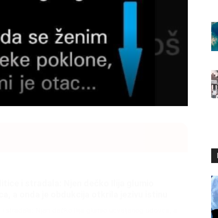
litice i stradala: Njen dečko Ilija glumio
, a onda je obdukcija otkrila jezivu istinu
ce i stradala: Njen dečko Ilija glumio ucveljenog udovca, a