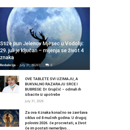
Stiže pun Jelenov Mjesec u Vodoliji:
29. juli je ključan – mijenja se život 4
znaka
Redakcija
-
July 31, 2026
0
OVE TABLETE SVI UZIMAJU, A
BUKVALNO RAZARAJU SRCE I
BUBREGE: Dr Grujičić – odmah ih
izbacite iz upotrebe
July 31, 2026
Za ova 4 znaka konačno se završava
ciklus od 8 mučnih godina: U drugoj
polovini 2026. će procvetati, a život
će im postati nemerljivo...