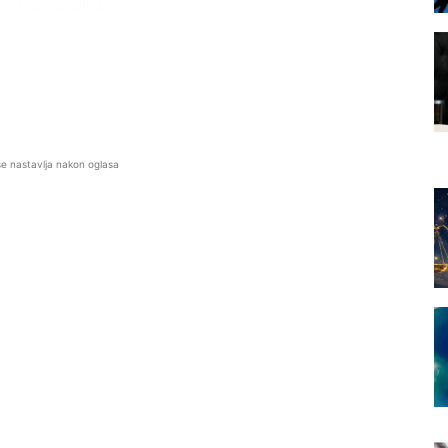
ila jezivu istinu
45
se nastavlja nakon oglasa