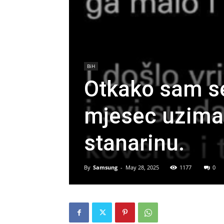
BiH
Otkako sam se
mjesec uzima
stanarinu.
By
Samsung
-
May 28, 2025
1177
0