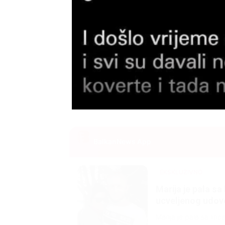
BalkanNews App
EKSKLUZIVNO
Marija je pala sa 
ucveljenog udovca
Marija je pala sa liti