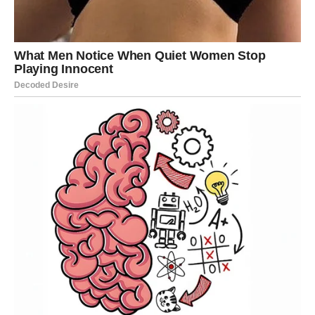
trouglaste ili kvadratne oblike
punjene džemom ili sirom pre zatvaranja u oblik
jastučića
NE MORATE SE DRŽATI STANDARDA –
PUSTITE MAŠTI NA VOLJU!
3. Prženje – brzo i jednostavno
Iako se možda čini da je prženje komplikovano, zapravo
je veoma jednostavno kada se koristi prava temperatura i
dovoljno ulja.