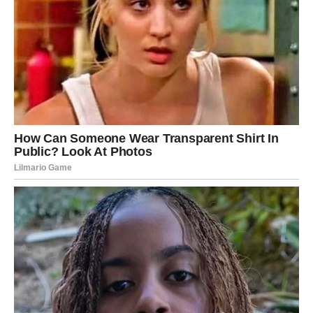
Zaključak: Brz, jednostavan i
ukusan recept za svaki dom
U vremenu kada svi žurimo i često nemamo vremena za
duge pripreme u kuhinji, ovakvi recepti su
prava
dragocenost
. Ove krafne bez kvasca su:
Brze za pripremu
– nema čekanja da testo naraste.
Jednostavne
– sa sastojcima koje svi uglavnom
imamo kod kuće.
Višenamenske
– mogu se poslužiti kao doručak,
užina, večera ili čak kao prilog uz supu.
Fleksibilne
– mogu se puniti, začiniti, praviti u