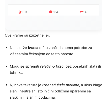
1.0K
234
145
Ove krafne su izuzetne jer:
Ne sadrže
kvasac
, što znači da nema potrebe za
višesatnim čekanjem da testo naraste.
Mogu se spremiti
relativno brzo
, bez posebnih alata ili
tehnika.
Njihova tekstura je
iznenađujuće mekana
, a ukus blago
slan i neutralan, što ih čini odličnim uparenim sa
slatkim ili slanim dodacima.