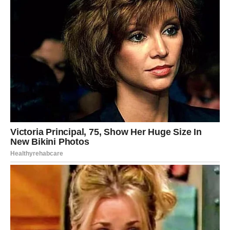
Domaći džem (šipak, jagoda, kajsija)
Med ili javorov sirup
Prah šećer sa cimetom
Uz
slane dodatke
:
Sirni namazi (mladi sir, feta, krem sir)
Ajvar ili pinđur
Masline, kapari, rukola kao prilog
Krafne su
najlepše dok su tople
, ali se mogu i podgrejati
u rerni sledećeg dana.