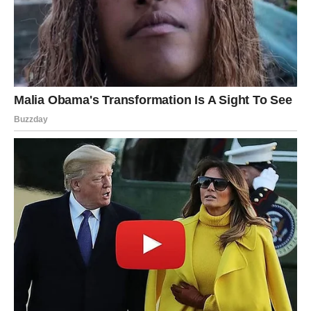
različitim oblicima i kombinovati sa različitim
dodacima.
Ako ste ljubitelj peciva koje
spaja jednostavnost i domaći
ukus
, ovaj recept će sigurno postati deo vaše kuhinjske
rutine.
Isprobajte već danas ovu recepturu i obradujte sebe i
svoje najmilije neodoljivim mirisom i ukusom domaćih,
mekanih krafni koje se jednostavno – ne zaboravljaju!
PREUZMITE BESPLATNO!
⋆ KNJIGA SA RECEPTIMA ⋆