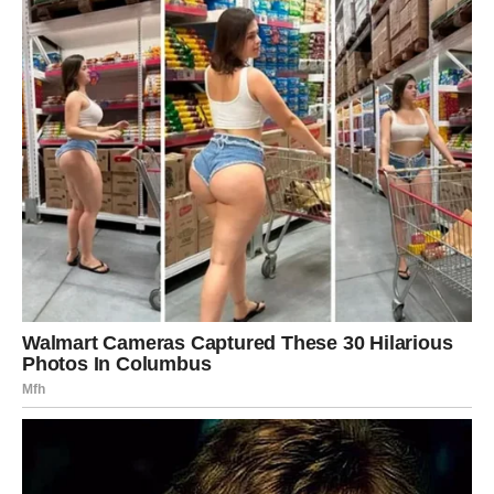
4. Posluživanje i serviranje – za svaki
ukus ponešto
Najlepši deo dolazi na kraju – uživanje u toplim i mirisnim
krafnama!
Preporučene kombinacije za serviranje:
Uz
slatke dodatke
: