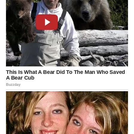
Važno je napomenuti
da količina brašna može da varira u
zavisnosti od gustine jogurta i veličine jajeta. Zato je
najbolje dodavati brašno postepeno
, dok se ne dobije
glatka, ali mekana i podatna masa koja se ne lepi za ruke
.
Postupak mešanja testa:
U velikoj činiji sjediniti
jogurt
,
jaje
,
maslinovo ulje
,
so
i
prašak za pecivo
.