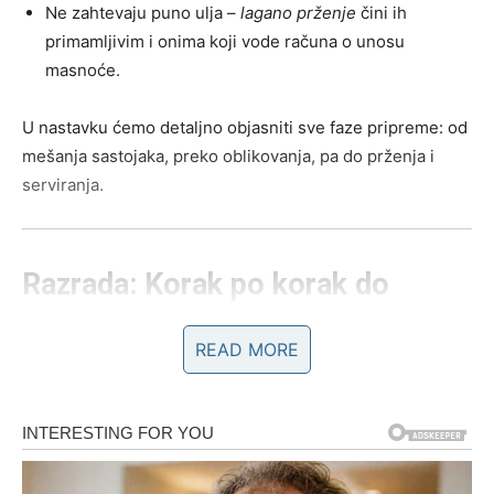
Ne zahtevaju puno ulja –
lagano prženje
čini ih
primamljivim i onima koji vode računa o unosu
masnoće.
U nastavku ćemo detaljno objasniti sve faze pripreme: od
mešanja sastojaka, preko oblikovanja, pa do prženja i
serviranja.
Razrada: Korak po korak do
savršenih domaćih krafni bez
READ MORE
kvasca
1. Priprema osnovnog testa
Osnova svakog dobrog testa leži u pravim proporcijama i