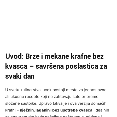
Uvod: Brze i mekane krafne bez
kvasca – savršena poslastica za
svaki dan
U svetu kulinarstva, uvek postoji mesto za jednostavne,
ali ukusne recepte koji ne zahtevaju sate pripreme i
složene sastojke. Upravo takva je i ova verzija domaćih
krafni –
nježnih, laganih i bez upotrebe kvasca
, idealnih
za one trenutke kada poželimo nešto toplo, mirisno i