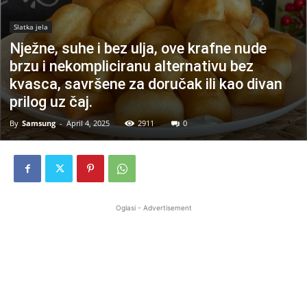
Slatka jela
Nježne, suhe i bez ulja, ove krafne nude
brzu i nekompliciranu alternativu bez
kvasca, savršene za doručak ili kao divan
prilog uz čaj.
By
Samsung
-
April 4, 2025
2911
0
Oglasi - Advertisement