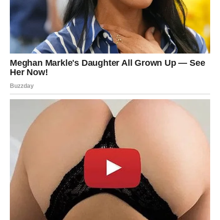
2. Oblikovanje krafni
Nakon što je testo odstojalo, vreme je za oblikovanje.
Ovaj korak može biti vrlo zabavan, posebno ako pravite
krafne sa decom ili želite da im date
zanimljive oblike
.
Kako pravilno oblikovati krafne:
Testo razvući na
pobrašnjenu površinu
do debljine od
oko 0,5 cm.
Korišćenjem
čaše
,
sekača za testo
,
čaše za rakiju
(za
mini verziju) ili čak
sekača za picu
– iseći oblike po
želji.
Možete napraviti:
klasične okrugle krafne