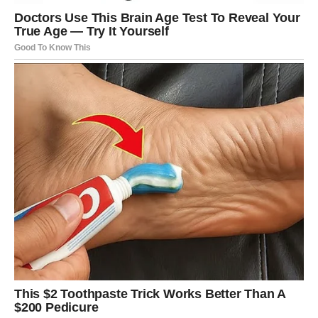
Uputstvo za pravilno prženje:
U tiganj sipati
dovoljnu količinu ulja
(najmanje 2 cm
dubine) i zagrejati na
srednje jakoj vatri
.
Kada je ulje dovoljno vruće (test možete napraviti tako
što ubacite mali komadić testa – ako se odmah počne
pržiti i šuškati, temperatura je dobra), počnite sa
prženjem.
Krafne pržiti
sa obe strane dok ne dobiju zlatno-
smeđu boju
, obično oko
1-2 minuta po strani
.
Vaditi ih pomoću
kuhinjskih klješta
ili
cediljke
i staviti
na
kuhinjski papir
da se upije višak masnoće.
KRAFNE SE VEOMA BRZO PRŽE, PA
BUDITE PORED TIGANJA SVE VREME