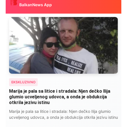
BalkanNews App
EKSKLUZIVNO
Marija je pala sa litice i stradala: Njen dečko Ilija
glumio ucveljenog udovca, a onda je obdukcija
otkrila jezivu istinu
Marija je pala sa litice i stradala: Njen dečko Ilija glumio
ucveljenog udovca, a onda je obdukcija otkrila jezivu istinu