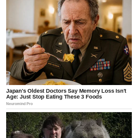
kvalitetnim sastojcima. Za ovaj recept, koristićemo
sledeće:
Sastojci potrebni za testo:
1 šalica jogurta
(standardne zapremine od 200 ml)
1 jaje
2 kašike maslinovog ulja
1 kašičica soli
1 paketić praška za pecivo
Otprilike 3 šalice brašna
(dodavati postepeno, po
potrebi)