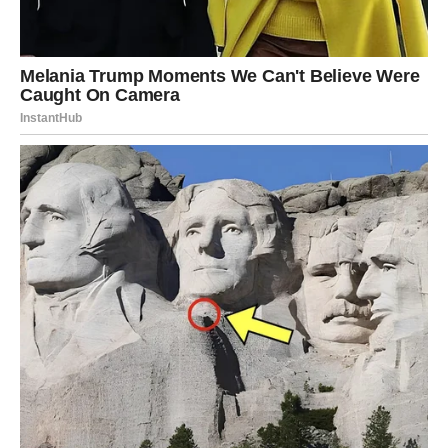
Upiši svoj email i preuzmi BESPLATNU
knjigu s receptima! Uživaj u jednostavnim
i ukusnim jelima koja će osvojiti tvoje
najdraže.
Jednim klikom preuzmi knjigu s najboljim
receptima!