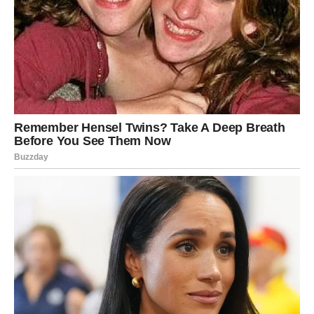
Mešati smesu sve dok ne postane homogena.
Polako početi dodavanje brašna –
idealno rukom ili
drvenom kašikom
, sve dok se ne formira
glatko testo
.
Kada testo više ne lepi za prste, ali je i dalje mekano,
ostaviti ga da odstoji
desetak minuta
pre daljeg
oblikovanja.
OVAJ KORAK ODMORA OMOGUĆAVA
GLUTENU DA SE AKTIVIRA I
STRUKTURA TESTA DA SE
STABILIZUJE, ŠTO OLAKŠAVA RAD SA
NJIM U NAREDNIM FAZAMA.