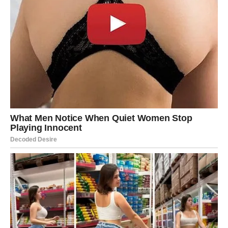
ponovite postupak još jednom – većina tvrdokornih
fleka se povlači posle drugog pokušaja.