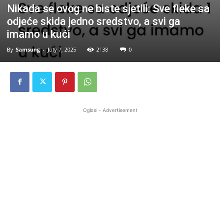
Nikada se ovog ne biste sjetili: Sve fleke sa
odjeće skida jedno sredstvo, a svi ga
imamo u kući
By
Samsung
-
July 7, 2025
2138
0
Oglasi - Advertisement