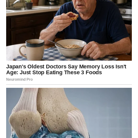
Preopterećenje perilice
– kada je bubanj prepun, voda
i deterdžent ne mogu ravnomerno da se rasporede
kroz tkanine.
Upotreba prevelike količine deterdženta
– više ne
znači i bolje! Višak deterdženta ne stigne da se u
potpunosti ispere.
Nizak pritisak vode ili loše ispiranje
– ako vaša perilica
ne ispira dovoljno dobro, ostaci praška se mogu
zalepiti za tkaninu.
Neadekvatna temperatura vode
– hladnija voda
otežava potpuno rastvaranje deterdženta u prahu.
Takve mrlje najčešće izgledaju kao
bele, plavičaste ili
čak masne fleke
, koje se naročito vide na tamnoj odeći.
Osim što kvare estetski izgled garderobe,
mogu izazvati