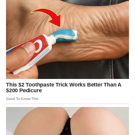
odeću.
Koristite opciju dodatnog ispiranja.
Ova funkcija je
korisna, naročito kod tamne odeće ili garderobe za
bebe.
Zamenite alkoholni ocat sa belim vinskim octom
ako
ga imate pri ruci – delovanje je slično.
Proverite etiketu na odeći.
Ne preporučuje se
upotreba octa na veoma osjetljivim ili specijalno
tretiranim materijalima (npr. svila, viskoza).
Ocat pomaže i u uklanjanju neprijatnih mirisa
, poput
buđi ili znoja.
Ukoliko mrlje ne nestanu nakon prvog tretmana
,