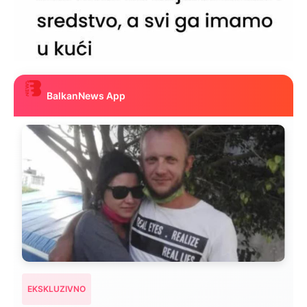
BalkanNews App
EKSKLUZIVNO