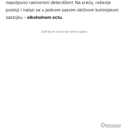
nepotpuno rastvoreni deterdžent
. Na sreću, rešenje
postoji i nalazi se u jednom sasvim običnom kuhinjskom
sastojku –
alkoholnom octu
.
Sadržaj se nastavlja nakon oglasa