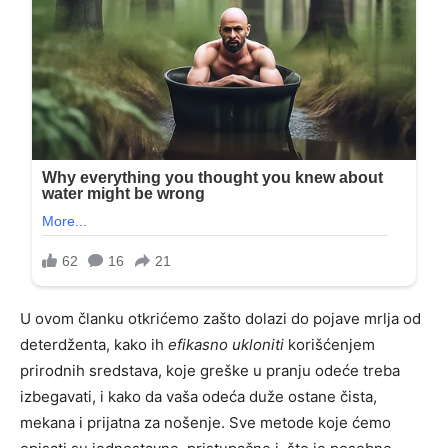
U ovom članku otkrićemo zašto dolazi do pojave mrlja od
deterdženta, kako ih
efikasno ukloniti
korišćenjem
prirodnih sredstava, koje greške u pranju odeće treba
izbegavati, i kako da vaša odeća duže ostane čista,
mekana i prijatna za nošenje. Sve metode koje ćemo