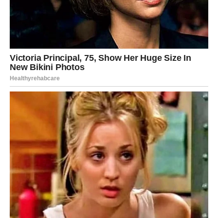
PREUZMITE BESPLATNO!
⋆ KNJIGA SA RECEPTIMA ⋆
Upiši svoj email i preuzmi BESPLATNU
knjigu s receptima! Uživaj u jednostavnim
i ukusnim jelima koja će osvojiti tvoje
najdraže.
Jednim klikom preuzmi knjigu s najboljim
receptima!