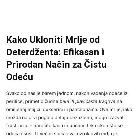
Kako Ukloniti Mrlje od
Deterdženta: Efikasan i
Prirodan Način za Čistu
Odeću
Svako od nas je barem jednom, nakon vađenja odeće iz
perilice, primetio čudne
bele ili plavičaste tragove
na
omiljenoj majici, dukserici ili pantalonama. Ove mrlje, iako
možda na prvi pogled deluju bezazleno, mogu izazvati
frustraciju – naročito kada ih uočimo tek nakon što se
odeća osuši. U većini slučajeva, uzrok ovih mrlja je