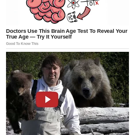
Njegova kiselost pomaže da se rastvore
alkalni ostaci
deterdženta
, čime se vraća prirodna tekstura i svežina
odeći.
Koraci za Uklanjanje Mrlja od
Deterdženta
Da biste efikasno očistili odeću koja je pretrpela
oštećenja od lošeg ispiranja deterdženta, sledite sledeće
upute:
1. Pripremite rastvor:
Pomešajte:
1 šolju alkoholnog octa