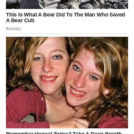
1/4 šolje vode
Ova razblažena kombinacija je dovoljno snažna da otkloni
mrlje, a opet nežna prema većini tkanina.
2. Potopite odeću:
Zamrljane komade odeće potopite u pripremljenu
mešavinu.
Obratite posebnu pažnju
da fleke budu u
potpunosti natopljene.
3. Utrljajte mešavinu:
Laganim pokretima protrljajte problematična mesta
prstima ili mekom četkicom kako bi ocat prodrla dublje u
vlakna.