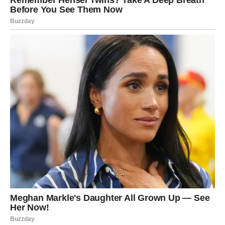
4. Ostavite da deluje:
Odeću ostavite da odstoji najmanje
60 minuta
. To će
omogućiti octu da deluje i omekša deterdžentske
naslage.
5. Operite odeću u perilici:
Nakon potapanja, odeću možete oprati:
ili samostalno
, da biste izbegli ponovno širenje
deterdženta,
ili s drugom odećom
, ali
ne prepunjavajte perilicu
.
Koristite
manju količinu deterdženta nego inače
i birajte
dodatno ispiranje ako perilica ima tu opciju.