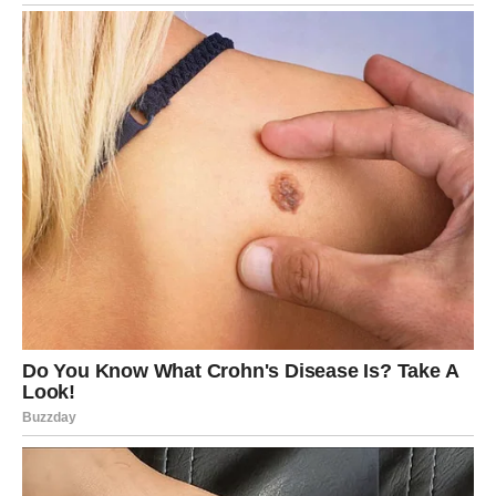
6. Završno ispiranje:
Ako je moguće, dodajte još jedan krug ispiranja samo s
čistom vodom kako biste bili sigurni da je sve uklonjeno.
Dodatni Saveti i Preporuke
Pored osnovnog postupka, evo još nekoliko korisnih
saveta koji će vam pomoći da vaša odeća duže ostane
besprekorna:
Nemojte koristiti previše deterdženta.
Uvek pratite
uputstvo sa pakovanja. Višak stvara više problema
nego koristi.
Redovno čistite perilicu.
Naslage kamenca i
deterdženta unutar mašine mogu dodatno prljati