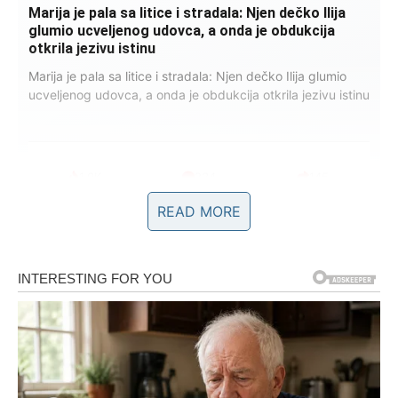
Marija je pala sa litice i stradala: Njen dečko Ilija
glumio ucveljenog udovca, a onda je obdukcija
otkrila jezivu istinu
Marija je pala sa litice i stradala: Njen dečko Ilija glumio
ucveljenog udovca, a onda je obdukcija otkrila jezivu istinu
1.0K
234
145
READ MORE
Zašto se Pojavljuju Mrlje od
Deterdženta?
Najčešći uzroci mrlja od deterdženta su: