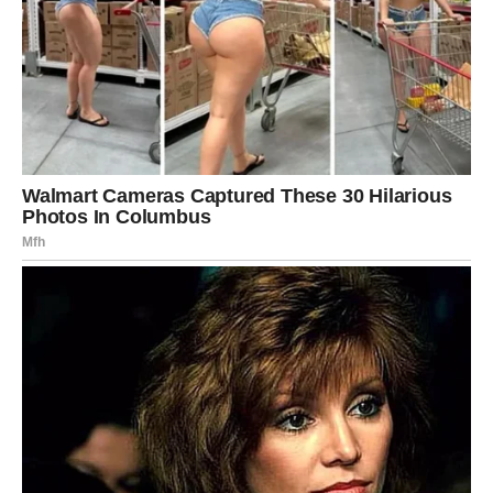
Iako su mrlje od deterdženta na odeći čest problem,
one
ne moraju biti trajne
. Uz primenu jednostavne metode sa
alkoholnim octom
, možete u potpunosti obnoviti izgled i
svežinu vaših tkanina bez potrebe za skupim sredstvima
za uklanjanje fleka.
Osim što je rešenje
efikasno
, ono je i
prirodno
,
jeftino
i
neškodljivo po okolinu
. Uključivanjem ovakvih trikova u
svoju rutinu pranja veša, ne samo da ćete očuvati izgled
garderobe, već i produžiti njen vek trajanja.
Zato sledeći put kad primetite bele tragove na vašoj
omiljenoj majici, ne brinite – samo posegnite za
alkoholnim octom
i
vratite tkanini njen prvobitni sjaJ.