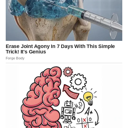
iritaciju kože
, posebno kod osoba sa osetljivim dermom.
Kako Alkoholni Ocat Pomaže?
Alkoholni ocat
, osim što je široko dostupan i jeftin,
poseduje i
prirodna svojstva čišćenja
. Deluje kao blagi
rastvarač koji može:
Ukloniti ostatke deterdženta
Neutralisati neprijatne mirise
Omekšati tkaninu
Smanjiti statički elektricitet