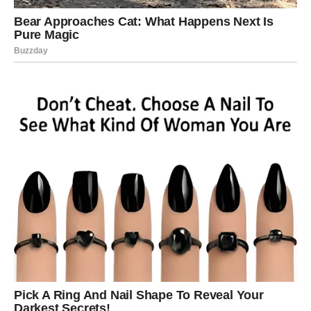
PREUZMITE BESPLATNO!
⋆ KNJIGA SA RECEPTIMA ⋆
Upiši svoj email i preuzmi BESPLATNU
knjigu s receptima! Uživaj u jednostavnim
i ukusnim jelima koja će osvojiti tvoje
najdraže.
Jednim klikom preuzmi knjigu s najboljim
receptima!