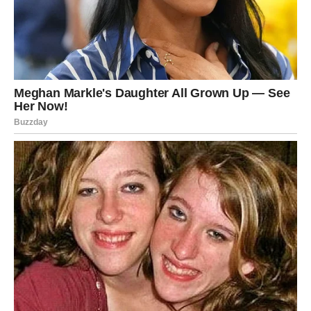
potpuno prekriveno tečnošću. Posudu potom stavite u
frižider, gde će meso marinirati naredna dva do tri dana.
Količina pripremljene marinade dovoljna je za otprilike tri
kilograma mesa, tako da ukoliko pripremate manju
količinu, sastojke je potrebno proporcionalno smanjiti.