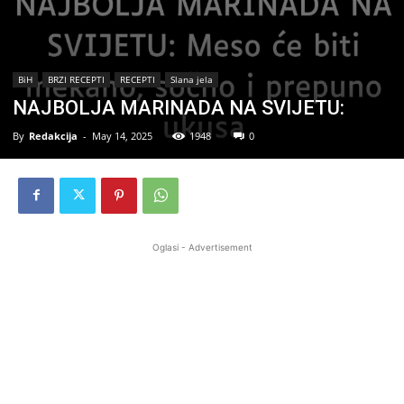
BiH
BRZI RECEPTI
RECEPTI
Slana jela
NAJBOLJA MARINADA NA SVIJETU:
By
Redakcija
-
May 14, 2025
1948
0
Oglasi - Advertisement