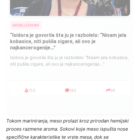
EKSKLUZIVNO
Marija je pala sa litice i stradala: Njen dečko Ilija
glumio ucveljenog udovca, a onda je obdukcija
otkrila jezivu istinu
Marija je pala sa litice i stradala: Njen dečko Ilija glumio
ucveljenog udovca, a onda je obdukcija otkrila jezivu istinu
1.0K
234
145
Tokom mariniranja, meso prolazi kroz prirodan hemijski
proces razmene aroma. Sokovi koje meso ispušta nose
specifične karakteristike te vrste mesa, dok se