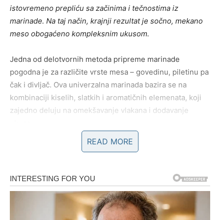
istovremeno prepliću sa začinima i tečnostima iz
marinade. Na taj način, krajnji rezultat je sočno, mekano
meso obogaćeno kompleksnim ukusom.
Jedna od delotvornih metoda pripreme marinade
pogodna je za različite vrste mesa – govedinu, piletinu pa
čak i divljač. Ova univerzalna marinada bazira se na
kombinaciji kiselih, slatkih i aromatičnih elemenata, koji
zajedno deluju na omekšavanje vlakana i dodavanje
ukusa.
READ MORE
Za pripremu ove marinade biće vam potrebni sledeći
sastojci: četvrt litra belog vina i isto toliko vinskog sirćeta,
što čini osnovu kisele komponente. Dve supene kašike
šećera doprinose ravnoteži ukusa dodajući blagost i
ublažavajući jačinu sirćeta. Deset zrna crnog bibera
unose oštrinu i začinski ton. Povrće, kao što su pedeset