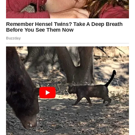
Ova vrsta marinade posebno dobro funkcioniše kod
tvrđih komada mesa, kao što su goveđi vrat, plećka,
jaretina ili komadi divljači. Ipak, može se koristiti i za
piletinu, kojoj će dati sasvim novu dimenziju ukusa. Kada
se mariniranje završi, meso je spremno za dalju termičku
obradu – pečenje u rerni, na roštilju ili dinstanje.
Kao rezultat dobijate meso koje je meko, sočno i bogatog
ukusa, a svaki zalogaj odiše pažljivo izbalansiranim
aromama. Ova metoda je savršen izbor za sve one koji
žele da unaprede svoja kulinarska umeća i zadive goste i
ukućane ukusnim, domaćim jelima.