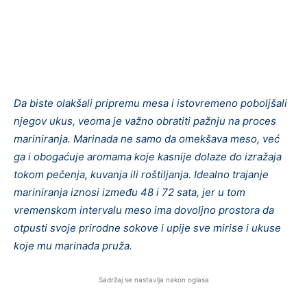
Da biste olakšali pripremu mesa i istovremeno poboljšali
njegov ukus, veoma je važno obratiti pažnju na proces
mariniranja. Marinada ne samo da omekšava meso, već
ga i obogaćuje aromama koje kasnije dolaze do izražaja
tokom pečenja, kuvanja ili roštiljanja. Idealno trajanje
mariniranja iznosi između 48 i 72 sata, jer u tom
vremenskom intervalu meso ima dovoljno prostora da
otpusti svoje prirodne sokove i upije sve mirise i ukuse
koje mu marinada pruža.
Sadržaj se nastavlja nakon oglasa