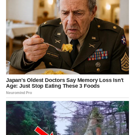
grama sitno seckanog celera, sto grama peršuna i sto
grama rendane ili sitno seckane šargarepe, daje svežinu i
dodatnu aromu. Ova kombinacija doprinosi bogatstvu
ukusa i stvara osnovu koja se sjajno stapa s mesom.
Pored toga, u marinadu se dodaje jedan veći crveni luk,
isečen na kolutove, i dva čena sitno seckanog belog luka.
Njihova uloga je da dodatno obogate mirisnu strukturu
marinade i prodru u dublje slojeve mesa. Za kraj, dodaje
se jedna litra vode kako bi se razblažile kiseline i dobio
odgovarajući balans.