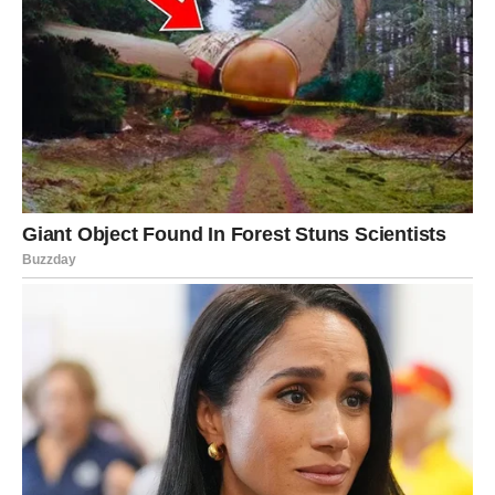
Priprema marinade je jednostavna – sve sastojke
pomešate u većoj šerpi. Voda, vino i sirće se sjedine i u
njih se dodaju povrće i začini. Smesa se kratko prokuva,
dovoljno da se svi sastojci međusobno povežu, ali ne
predugo da se ne izgube sve arome iz bilja i začina.
Nakon ključanja, marinada se skloni s vatre i ostavi da se
potpuno ohladi.
Kada se marinada ohladi, meso se potopi u nju u posudi
koja ne reaguje na kiselinu – najbolje su staklene ili
plastične posude sa poklopcem. Meso treba da bude