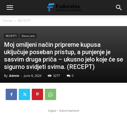
Home
RECEPTI
RECEPTI
Slana jela
Moj omiljeni način pripreme kupusa
uključuje poseban pristup, a punjenje je
sasvim druga priča – ukusno jelo koje će se
sigurno svidjeti svima. (RECEPT)
By
Admin
-
June 8, 2024
3277
0
Oglasi - Advertisement