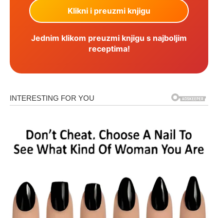
Jednim klikom preuzmi knjigu s najboljim
receptima!