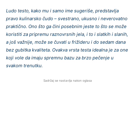
Ludo
testo,
kako
mu
i
samo
ime
sugeriše,
predstavlja
pravo
kulinarsko
čudo –
svestrano,
ukusno
i
neverovatno
praktično.
Ono
što
ga
čini
posebnim
jeste
to
što
se
može
koristiti
za
pripremu
raznovrsnih
jela,
i
to
i
slatkih
i
slanih,
a
još
važnije,
može
se
čuvati
u
frižideru
i
do
sedam
dana
bez
gubitka
kvaliteta.
Ovakva
vrsta
testa
idealna
je
za
one
koji
vole
da
imaju
spremnu
bazu
za
brzo
pečenje
u
svakom
trenutku.
Sadržaj se nastavlja nakon oglasa