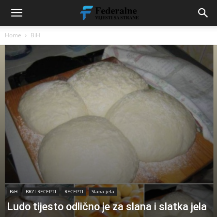
Home
BiH
BiH
BRZI RECEPTI
RECEPTI
Slana jela
Ludo tijesto odlično je za slana i slatka jela