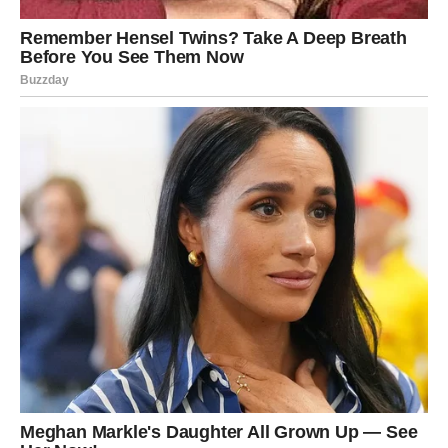
Ovakav
recept
ne
samo
da
olakšava
svakodnevno
kuvanje,
već
štedi
i
vreme
i
trud,
jer
omogućava
da
iz
jedne
količine
testa
napravite
više
različitih
jela
u
toku
nekoliko
dana.
Bilo
da
ste
ljubitelj
slanih
peciva
za
doručak,
brzih
večera
u
vidu
pice,
ili
volite
nešto
slatko
uz
čaj –
ludo
testo
će
vam
biti
veran
saveznik
u
kuhinji.
BONUS TEKST