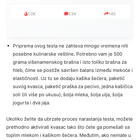
1.0K
234
145
Priprema
ovog
testa
ne
zahteva
mnogo
vremena
niti
posebne
kulinarske
veštine.
Potrebno
vam
je
500
grama
višenamenskog
brašna
i
isto
toliko
brašna
za
hleb,
čime
se
postiže
savršen
balans
između
mekoće
i
elastičnosti.
Uz
to
se
dodaju
kašika
šećera,
paketić
suvog
kvasca,
paketić
praška
za
pecivo,
jedna
kašičica
soli (
ili
više
po
ukusu),
šolja
mleka,
šolja
ulja,
šolja
jogurta
i
dva
jaja.
Ukoliko
želite
da
ubrzate
proces
narastanja
testa,
možete
prethodno
aktivirati
kvasac
tako
što
ćete
ga
pomešati
sa
toplim
mlekom
i
kašikom
šećera.
Međutim,
ako
nemate
u