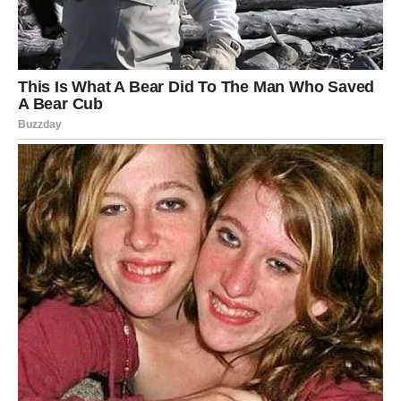
najrazličitijih
proizvoda:
od
brzih
uštipaka
i
mekika,
preko
mekanih
kiflica,
pica,
pita
i
savijača,
pa
sve
do
slatkih
peciva
punjenih
voćem,
čokoladom
ili
kremom.
U
zavisnosti
od
dodataka,
svaki
put
dobijate
drugačije
jelo,
i
to
bez
potrebe
za
ponovnim
pravljenjem
testa.
Idealno
je
za
domaćice
koje
žele
unapred
pripremljenu
osnovu,
kao
i
za
one
koji
često
iznenada
požele
nešto
domaće
i
toplo.
Čak
i
nakon
nekoliko
dana
u
frižideru,
testo
ostaje
podatno
i
ne
gubi
na
ukusu
niti
na
kvalitetu.
Može
se
koristiti
direktno
iz
frižidera,
bez
potrebe
za
dodatnim
narastanjem
ako
je
prethodno
već
odstajalo
dovoljno.