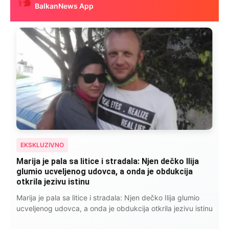
BalkanNews App
EKSKLUZIVNO
Marija je pala sa litice i stradala: Njen dečko Ilija
glumio ucveljenog udovca, a onda je obdukcija
otkrila jezivu istinu
Marija je pala sa litice i stradala: Njen dečko Ilija glumio
ucveljenog udovca, a onda je obdukcija otkrila jezivu istinu