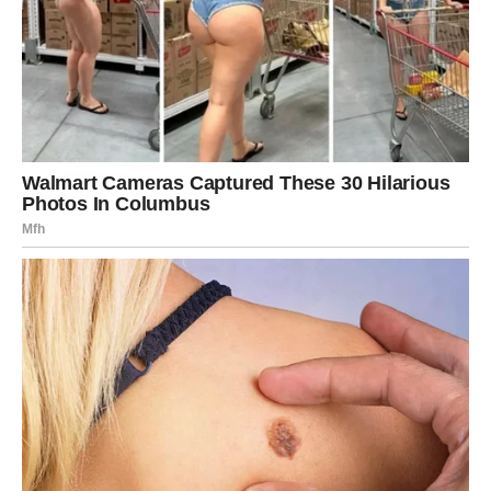
najdraže.
Jednim klikom preuzmi knjigu s najboljim
receptima!