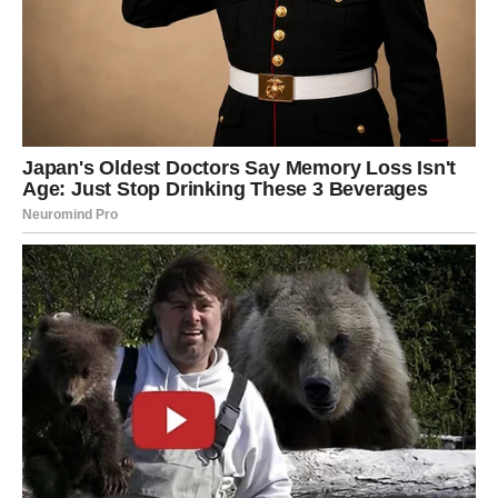
dobilo
je
naziv „
ludo
testo“.
Ono
što
ovo
testo
čini
još
vrednijim
jeste
njegova
upotrebljivost.
Može
se
koristiti
za
pravljenje