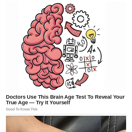
Priprema
počinje
mešanjem
suvih
sastojaka –
brašna,
sode
bikarbone
i
soli.
Dodaju
se
i
dve
kašike
ulja
koje
pomažu
da
testo
dobije
glatku
i
meku
teksturu.
Zatim
se
uliva
jogurt
i
mleko,
a
sve
se
zajedno
umesi
dok
se
ne