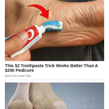
dobije
kompaktna,
ali
savitljiva
masa.
Testo
ne
treba
da
bude
ni
previše
tvrdo
ni
lepljivo,
već
mekano
pod
prstima,
dovoljno
elastično
da
se
lako
oblikuje.
Nakon
što
se
umesi,
testo
se
ostavlja
da
odmori
na
toplom
mestu,
idealno
pokriveno
kuhinjskom
krpom,
oko
sat
vremena.
U
tom
vremenu,
soda
bikarbona
počinje
da
deluje
u
kontaktu
s
jogurtom
i
mlekom,
što
testu
daje
potrebnu
mekoću
i
blagu
rahlost.