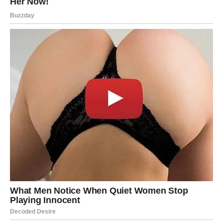
Uživanje
u
domaćim
pecivima
ne
mora
biti
rezervisano
samo
za
posebne
prilike.
Zahvaljujući
jednostavnom
receptu
za
meke
lepinje
iz
tiganja,
možete
vrlo
lako
pripremiti
ukusan
obrok
ili
prilog
u
sopstvenoj
kuhinji,
bez
potrebe
za
rernom
ili
komplikovanim
sastojcima.
Ove
lepinje
su
idealne
za
doručak,
kao
dodatak
uz
suhomesnate
proizvode,
sireve
ili
uz
čorbe
i
variva.
Osnovu
recepta
čini
kombinacija
pšeničnog
brašna,
jogurta
i
mleka,
uz
dodatak
sode
bikarbone
i
malo
soli.
Sve
to
zajedno
formira
elastično
i
podatno
testo
koje,
nakon
kratkog
odmora,
prerasta
u
mekane,
vazdušaste
lepinje
koje
se
lako
pripremaju
na
šporetu.