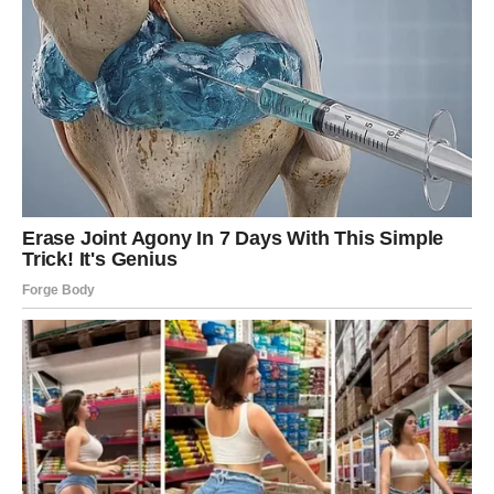
Kada
je
testo
spremno,
deli
se
na
osam
približno
jednakih
delova.
Svaki
deo
se
pažljivo
razvuče
oklagijom
na
pobrašnjenoj
podlozi
u
oblik
tankih
krugova.
Veličinu
i
debljinu
možete
prilagoditi
svom
ukusu,
ali
važno
je
da
budu
dovoljno
tanki
kako
bi
se
ravnomerno
ispekli.
PREUZMITE BESPLATNO!
⋆ KNJIGA SA RECEPTIMA ⋆
Upiši svoj email i preuzmi BESPLATNU
knjigu s receptima! Uživaj u jednostavnim
i ukusnim jelima koja će osvojiti tvoje