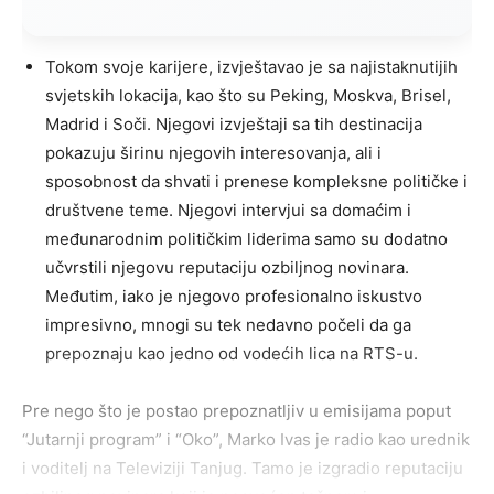
Tokom svoje karijere, izvještavao je sa najistaknutijih
svjetskih lokacija, kao što su Peking, Moskva, Brisel,
Madrid i Soči. Njegovi izvještaji sa tih destinacija
pokazuju širinu njegovih interesovanja, ali i
sposobnost da shvati i prenese kompleksne političke i
društvene teme. Njegovi intervjui sa domaćim i
međunarodnim političkim liderima samo su dodatno
učvrstili njegovu reputaciju ozbiljnog novinara.
Međutim, iako je njegovo profesionalno iskustvo
impresivno, mnogi su tek nedavno počeli da ga
prepoznaju kao jedno od vodećih lica na RTS-u.
Pre nego što je postao prepoznatljiv u emisijama poput
“Jutarnji program” i “Oko”, Marko Ivas je radio kao urednik
i voditelj na Televiziji Tanjug. Tamo je izgradio reputaciju