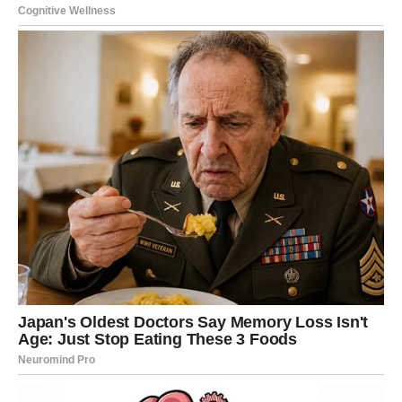
popularnosti.profesionalnog života i privatnog života
čini ga još autentičnijim u očima publike.
Kada je reč o njegovom profesionalnom kredibilitetu,
Marko Ivas je postao simbol ozbiljnog novinarstva u
vremenu kada se medijska scena sve više suočava sa
izazovima senzacionalizma i površnosti. Njegova
prisutnost u najvažnijim informativnim emisijama, kao što
su “Jutarnji program” i “Oko”, jasno ukazuje na njegovu
stručnost, ali i na poverenje koje su mu ukazali urednici i
gledaoci. Njegova sposobnost da ostane smiren i
objektivan, iako je suočen sa najvišim političkim
ličnostima, dodatno povećava njegov kredibilitet u
javnosti.