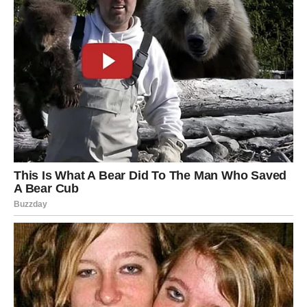
senzacionalizma, Marko Ivas je primer novinara koji je
posvećen kvalitetu i etici. Iako se ne ističe kroz
kontroverze, već kroz ozbiljan pristup, Ivas je dokaz da
novinarstvo može i treba biti ozbiljan i odgovoran
poziv, a ne samo alat za privlačenje pažnje.
Na kraju, Ivas je dokaz da, i u savremenom medijskom
okruženju, postoji prostor za novinare koji veruju u istinu,
tačnost i profesionalnu etiku. On je simbol novinarstva
koji nije samo posvećen svojoj profesiji, već je i uzor za
buduće novinare koji žele da ostanu verni principima
objektivnosti i poštovanja činjenica. Za sve koji prate
njegov rad, Marko Ivas je uzor ozbiljnosti, posvećenosti i
profesionalizma u novinarstvu, dok je za one koji ga
prepoznaju i na ličnom planu, on stabilan, odgovoran i
pristojan porodični čovek.