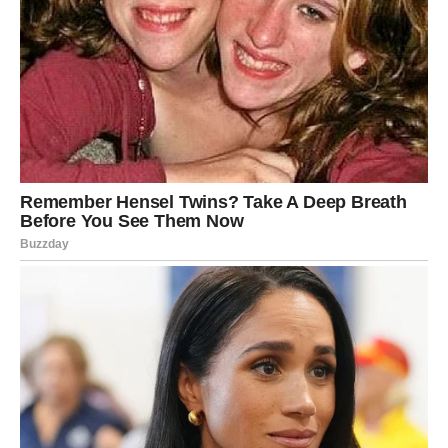
PREUZMITE BESPLATNO!
⋆ KNJIGA SA RECEPTIMA ⋆
Upiši svoj email i preuzmi BESPLATNU
knjigu s receptima! Uživaj u jednostavnim
i ukusnim jelima koja će osvojiti tvoje
najdraže.
Jednim klikom preuzmi knjigu s najboljim
receptima!