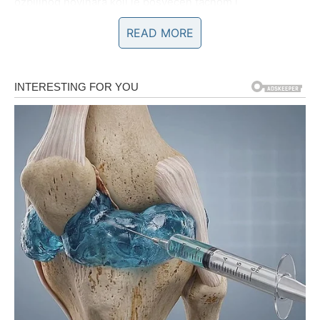
ozbiljnog novinara koji je posvećen tačnom i
pravovremenom informisanju, a njegova filozofija
READ MORE
novinarstva temelji se na objektivnosti i pristupu koji
omogućava sagledavanje različitih aspekata svakog
pitanja. Ovaj profesionalni pristup postavio ga je u
središte javnog života, a njegov rad je postao simbol
ozbiljnog novinarstva u zemlji.