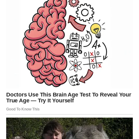
Ivas se u svom novinarstvu drži osnovnih principa:
informisanje, objašnjavanje i ostajanje veran istini. U
vremenu kada mediji često skreću u pravcu