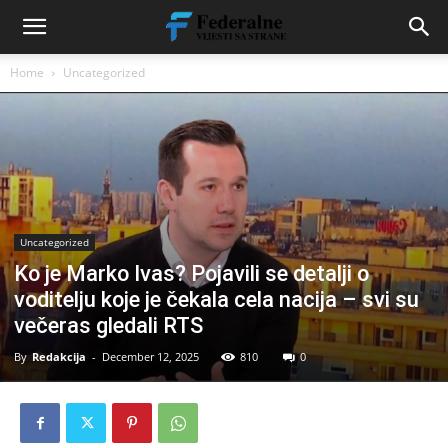
Home
Uncategorized
Uncategorized
Ko je Marko Ivas? Pojavili se detalji o
voditelju koje je čekala cela nacija – svi su
večeras gledali RTS
By
Redakcija
-
December 12, 2025
810
0