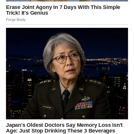
Osim toga, Marko Ivas je diplomirao na Pravnom fakultetu
u Kragujevcu, iako ga je strast prema novinarstvu odvela
u medije, gde je ostvario svoju profesionalnu karijeru.
Ova činjenica ukazuje na njegovu sposobnost da sagleda
svet iz različitih perspektiva, jer je temelj njegovog
novinarstva, pored činjenica, i sposobnost da razume i
analizira širi kontekst svake situacije. U isto vreme,
njegova sposobnost da bude pristupačan i komunikativan
sa publikom, a opet profesionalan i ozbiljan, čini ga
prepoznatljivim na javnoj sceni.
Društvene mreže igraju značajnu ulogu u njegovom
životu, a Ivas se na njima aktivno pojavljuje, deleći
svoje profesionalne projekte i angažmane. Kroz svoj
digitalni angažman, on ne samo da daje uvid u svoj
rad, već i direktno komunicira sa svojim pratiocima, što
doprinosi dodatnoj vidljivosti i