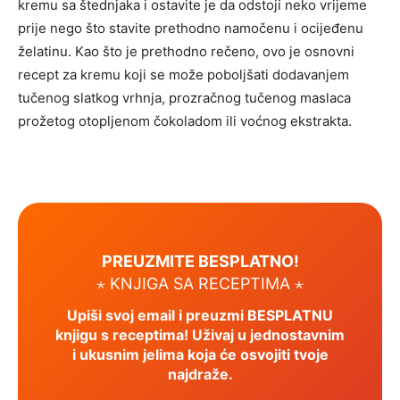
kremu sa štednjaka i ostavite je da odstoji neko vrijeme
prije nego što stavite prethodno namočenu i ocijeđenu
želatinu. Kao što je prethodno rečeno, ovo je osnovni
recept za kremu koji se može poboljšati dodavanjem
tučenog slatkog vrhnja, prozračnog tučenog maslaca
prožetog otopljenom čokoladom ili voćnog ekstrakta.
PREUZMITE BESPLATNO!
⋆ KNJIGA SA RECEPTIMA ⋆
Upiši svoj email i preuzmi BESPLATNU
knjigu s receptima! Uživaj u jednostavnim
i ukusnim jelima koja će osvojiti tvoje
najdraže.