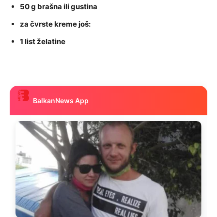
50 g brašna ili gustina
za čvrste kreme još:
1 list želatine
BalkanNews App