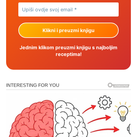
Jednim klikom preuzmi knjigu s najboljim
receptima!