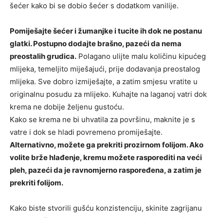
šećer kako bi se dobio šećer s dodatkom vanilije.
Pomiješajte šećer i žumanjke i tucite ih dok ne postanu
glatki. Postupno dodajte brašno, pazeći da nema
preostalih grudica.
Polagano ulijte malu količinu kipućeg
mlijeka, temeljito miješajući, prije dodavanja preostalog
mlijeka. Sve dobro izmiješajte, a zatim smjesu vratite u
originalnu posudu za mlijeko. Kuhajte na laganoj vatri dok
krema ne dobije željenu gustoću.
Kako se krema ne bi uhvatila za površinu, maknite je s
vatre i dok se hladi povremeno promiješajte.
Alternativno, možete ga prekriti prozirnom folijom. Ako
volite brže hlađenje, kremu možete rasporediti na veći
pleh, pazeći da je ravnomjerno raspoređena, a zatim je
prekriti folijom.
Kako biste stvorili gušću konzistenciju, skinite zagrijanu