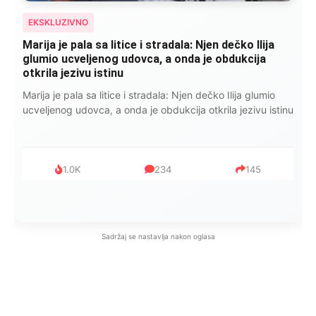
EKSKLUZIVNO
Kad se Marin suprug razbolio ona ga kupala,
pelene mu mijenjala: Jedno jutro je poslao po
čokoladu..
Kad se Marin suprug razbolio ona ga kupala, pelene mu
mijenjala: Jedno jutro je poslao po čokoladu..
999
321
234
Sadržaj se nastavlja nakon oglasa