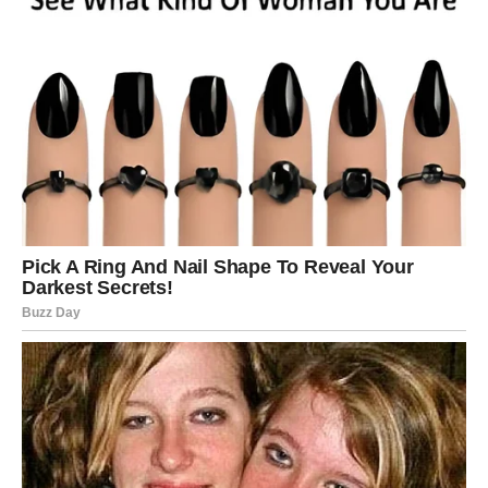
Crna buđ koja se pojavljuje na podu oko toaleta nije samo
estetski problem, već može predstavljati ozbiljnu
opasnost za zdravlje, naročito ako patite od astme ili
alergija. Vlažni i zatvoreni prostori, poput kupatila,
idealno su tlo za razvoj buđi, a ako se ne tretira na vreme,
može se proširiti i uzrokovati dodatne komplikacije. Ipak,
nije nužno odmah posezati za jakim hemikalijama –
postoje prirodni i vrlo efikasni načini kako da se rešite
ovog problema koristeći sredstva koja verovatno već
imate u kući.