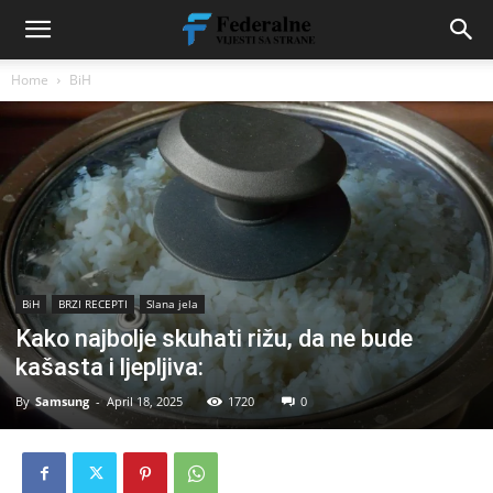
Home
BiH
BiH
BRZI RECEPTI
Slana jela
Kako najbolje skuhati rižu, da ne bude
kašasta i ljepljiva:
By
Samsung
-
April 18, 2025
1720
0