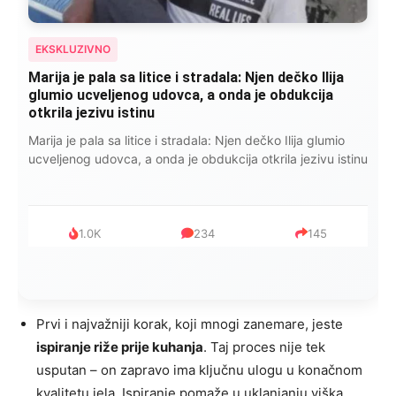
EKSKLUZIVNO
Marija je pala sa litice i stradala: Njen dečko Ilija
glumio ucveljenog udovca, a onda je obdukcija
otkrila jezivu istinu
Marija je pala sa litice i stradala: Njen dečko Ilija glumio
ucveljenog udovca, a onda je obdukcija otkrila jezivu istinu
1.0K
234
145
Prvi i najvažniji korak, koji mnogi zanemare, jeste
ispiranje riže prije kuhanja
. Taj proces nije tek
usputan – on zapravo ima ključnu ulogu u konačnom
kvalitetu jela. Ispiranje pomaže u uklanjanju viška