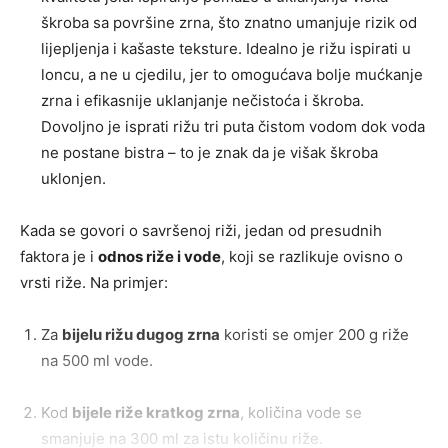
škroba sa površine zrna, što znatno umanjuje rizik od
lijepljenja i kašaste teksture. Idealno je rižu ispirati u
loncu, a ne u cjedilu, jer to omogućava bolje mućkanje
zrna i efikasnije uklanjanje nečistoća i škroba.
Dovoljno je isprati rižu tri puta čistom vodom dok voda
ne postane bistra – to je znak da je višak škroba
uklonjen.
Kada se govori o savršenoj riži, jedan od presudnih
faktora je i
odnos riže i vode
, koji se razlikuje ovisno o
vrsti riže. Na primjer:
Za
bijelu rižu dugog zrna
koristi se omjer 200 g riže
na 500 ml vode.
Kod
bijele riže kratkog zrna
, količina vode se
smanjuje na 300 ml za istu količinu riže.