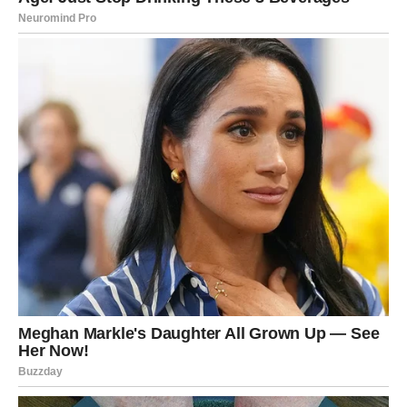
Jedna od najkorisnijih tajni savršeno kuhane riže je
dodatno odstajanje nakon kuhanja
. Kada se ugasi
vatra, preporučuje se ostaviti rižu poklopljenu još 5 do
10 minuta. U tom periodu dolazi do blagog nastavka
kuhanja na pari, što doprinosi boljoj teksturi i potpuni
završetak procesa. Upravo ta završna faza daje riži
laganu i rahlu strukturu, idealnu za posluživanje.
Pridržavanjem ovih jednostavnih, ali značajnih koraka,
svako domaćinstvo može pripremiti rižu kao iz vrhunskog
restorana – bez lijepljenja, bez viška vode i sa savršenim
balansom mekoće i zadržane forme. Nije riječ o
komplikovanim tehnikama, već o pažnji prema detaljima
koje većina ljudi nesvjesno preskoči. Zato sljedeći put
kada pripremate rižu, setite se ovih saveta – rezultat će
biti ne samo ukusniji, već i vizualno privlačniji tanjir.