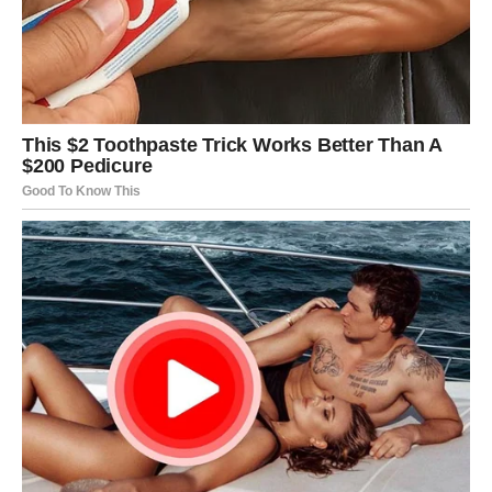
knjigu s receptima! Uživaj u jednostavnim
i ukusnim jelima koja će osvojiti tvoje
najdraže.
Jednim klikom preuzmi knjigu s najboljim
receptima!