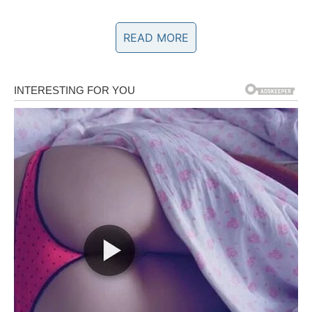
Smeđa riža
, koja je nutritivno bogatija i ima čvršću
READ MORE
strukturu, zahtijeva više tekućine – tačno 430 ml na
200 g riže.
Sljedeći ključan aspekt u pripremi je
trajanje kuhanja
.
Pogrešno vrijeme može potpuno promijeniti teksturu riže
– predugo kuhanje vodi kašastoj masi, dok prekratko
ostavlja zrna nedovoljno kuhana i tvrda. Za različite vrste
riže preporučuje se sljedeće vrijeme kuhanja:
Bijela riža dugog zrna
: između 18 i 20 minuta.
Bijela riža kratkog zrna
: oko 15 do 18 minuta.
Smeđa riža
: duže kuhanje, od 40 do 45 minuta.