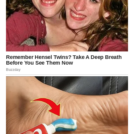
Prvi saveznik u borbi protiv crne buđi je soda
bikarbona. Ovaj svestrani prašak poznat je po svojoj
sposobnosti da upija vlagu, što ga čini izuzetno
korisnim u prevenciji i uklanjanju gljivica. Potrebno je
rastvoriti određenu količinu sode u čaši vode i tom
mešavinom poprskati zahvaćeno područje oko toaleta
ili bidea. Nakon toga, uz pomoć stare četkice za zube
ili manje četke, istrljajte površinu kako biste uklonili
buđ i prljavštinu. Kada se završi čišćenje, obavezno
prebrišite mesto vlažnom krpom kako biste uklonili
ostatke sode i nečistoće.
PREUZMITE BESPLATNO!
⋆ KNJIGA SA RECEPTIMA ⋆
Upiši svoj email i preuzmi BESPLATNU