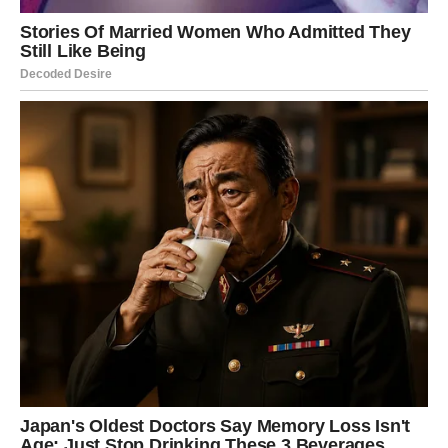
Način kuhanja takođe igra važnu ulogu. Nakon što dodate
odgovarajuću količinu vode i malo soli, rižu treba dovesti
do vrenja, a zatim odmah smanjiti vatru i poklopiti lonac.
Ključ je u tome da se poklopac ne podiže dok riža kuha na
laganoj vatri, jer se na taj način zadržava para koja
pomaže ravnomjernom omekšavanju svakog zrna.