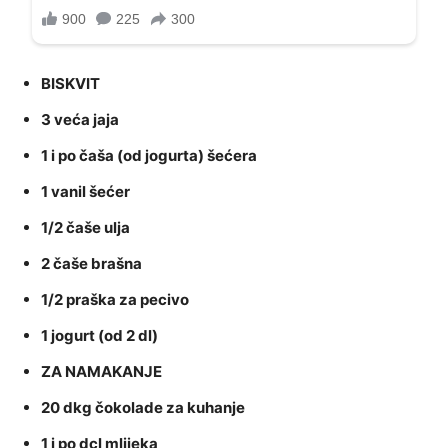
BISKVIT
3 veća jaja
1 i po čaša (od jogurta) šećera
1 vanil šećer
1/2 čaše ulja
2 čaše brašna
1/2 praška za pecivo
1 jogurt (od 2 dl)
ZA NAMAKANJE
20 dkg čokolade za kuhanje
1 i po dcl mlijeka