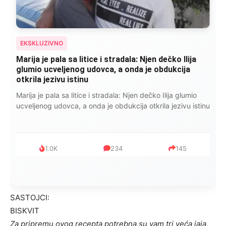
EKSKLUZIVNO
Kad se Marin suprug razbolio ona ga kupala,
pelene mu mijenjala: Jedno jutro je poslao po
čokoladu..
Kad se Marin suprug razbolio ona ga kupala, pelene mu
mijenjala: Jedno jutro je poslao po čokoladu..
999
321
234
SASTOJCI:
BISKVIT
Za pripremu ovog recepta potrebna su vam tri veća jaja,