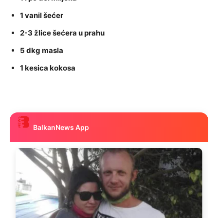
1 vanil šećer
2-3 žlice šećera u prahu
5 dkg masla
1 kesica kokosa
BalkanNews App