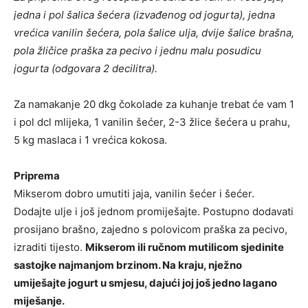
jedna i pol šalica šećera (izvađenog od jogurta), jedna
vrećica vanilin šećera, pola šalice ulja, dvije šalice brašna,
pola žličice praška za pecivo i jednu malu posudicu
jogurta (odgovara 2 decilitra).
Za namakanje 20 dkg čokolade za kuhanje trebat će vam 1
i pol dcl mlijeka, 1 vanilin šećer, 2-3 žlice šećera u prahu,
5 kg maslaca i 1 vrećica kokosa.
Priprema
Mikserom dobro umutiti jaja, vanilin šećer i šećer.
Dodajte ulje i još jednom promiješajte. Postupno dodavati
prosijano brašno, zajedno s polovicom praška za pecivo,
izraditi tijesto.
Mikserom ili ručnom mutilicom sjedinite
sastojke najmanjom brzinom. Na kraju, nježno
umiješajte jogurt u smjesu, dajući joj još jedno lagano
miješanje.