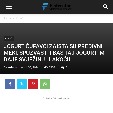
Home
Kolači
Kolači
JOGURT ČUPAVCI ZAISTA SU PREDIVNI
MEKI, SPUŽVASTI I BAŠ TAJ JOGURT IM
DAJE SVJEŽINU I LAKOĆU…
By
Admin
-
April 30, 2024
2306
0
Oglasi - Advertisement