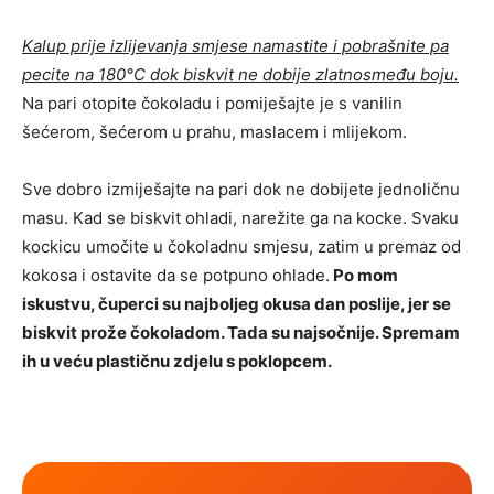
Kalup prije izlijevanja smjese namastite i pobrašnite pa
pecite na 180°C dok biskvit ne dobije zlatnosmeđu boju.
Na pari otopite čokoladu i pomiješajte je s vanilin
šećerom, šećerom u prahu, maslacem i mlijekom.
Sve dobro izmiješajte na pari dok ne dobijete jednoličnu
masu. Kad se biskvit ohladi, narežite ga na kocke. Svaku
kockicu umočite u čokoladnu smjesu, zatim u premaz od
kokosa i ostavite da se potpuno ohlade.
Po mom
iskustvu, čuperci su najboljeg okusa dan poslije, jer se
biskvit prože čokoladom. Tada su najsočnije. Spremam
ih u veću plastičnu zdjelu s poklopcem.