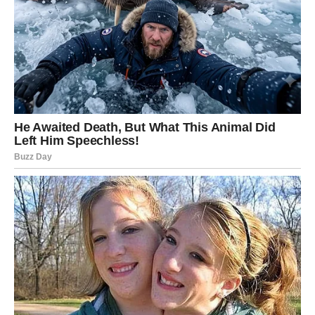
Ovaj recept savršeno balansira jednostavnost i
bogatstvo ukusa. Kiselo vrhnje u testu osigurava
mekoću i vlagu, dok jagode daju voćnu notu i blagu
kiselkastost. Recept je prilagodljiv – umesto jagoda
mogu se koristiti i druge vrste bobičastog voća poput
malina, borovnica ili višanja, u zavisnosti od sezone i
vaših preferencija.Bilo da ste početnik u kuhinji ili
iskusan ljubitelj slatkiša, ova torta je odličan izbor kada
želite nešto brzo, ukusno i lepo za oko.
BONUS TEKST
Proces pripreme domaćeg jabučnog octa počinje sa
samim jabukama. Važno je koristiti neoguljene jabuke jer
se u kori i oko peteljki nalazi najviše prirodnih kvasaca
koji podstiču fermentaciju. Jabuke je potrebno samleti ili