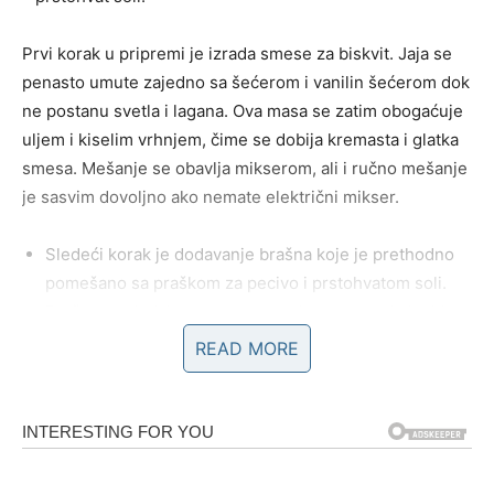
Prvi korak u pripremi je izrada smese za biskvit. Jaja se
penasto umute zajedno sa šećerom i vanilin šećerom dok
ne postanu svetla i lagana. Ova masa se zatim obogaćuje
uljem i kiselim vrhnjem, čime se dobija kremasta i glatka
smesa. Mešanje se obavlja mikserom, ali i ručno mešanje
je sasvim dovoljno ako nemate električni mikser.
Sledeći korak je dodavanje brašna koje je prethodno
pomešano sa praškom za pecivo i prstohvatom soli.
Brašno se dodaje postepeno, u dva navrata, kako bi se
izbeglo stvaranje grudvica. Smesa se lagano meša dok
READ MORE
se svi sastojci ne povežu i ne dobije glatko testo
srednje gustine.
Jagode se operu, očiste od peteljki i iseku na tanke
ploške debljine oko pola centimetra. One ne samo da daju