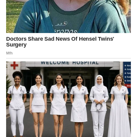
dobro istući kako bi pustile sok. Dobijena masa se zatim
procedi, a sok se sakuplja u odgovarajuću posudu.
Sok od jabuka se zatim ostavlja da provri, čime se
započinje proces vrenja. Ovaj korak je ključan jer
omogućava transformaciju prirodnog šećera iz jabuka
u alkohol, a zatim u sirćetnu kiselinu, što daje octu
njegov karakterističan ukus i miris. Nakon što se