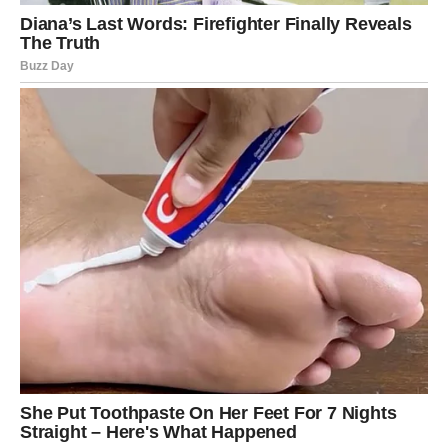
Upiši svoj email i preuzmi BESPLATNU
knjigu s receptima! Uživaj u jednostavnim
i ukusnim jelima koja će osvojiti tvoje
najdraže.
Jednim klikom preuzmi knjigu s najboljim
receptima!