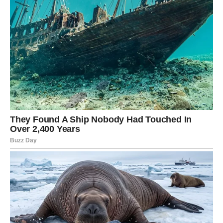
ostatkom testa. Na vrh se mogu složiti preostale jagode u
dekorativnom rasporedu, stvarajući privlačan izgled koji
dolazi do izražaja nakon pečenja.
Torta se peče u prethodno zagrejanoj rerni na 175
stepeni Celzijusa, otprilike 35 do 45 minuta, u
zavisnosti od jačine rerne. Spremnost se proverava
klasičnim trikom s čačkalicom – ako izađe suva, torta
je pečena. Nakon vađenja iz rerne, tortu je najbolje
ostaviti nekoliko minuta da se prohladi u kalupu, a
zatim je pažljivo prebaciti na rešetku za hlađenje.
Po želji, torta se može posuti šećerom u prahu
neposredno pre serviranja, što dodatno naglašava njen
domaći i rustični šarm. Torta je najbolja kada se služi
blago topla ili potpuno ohlađena, uz šlag, kuglu sladoleda
od vanile ili jednostavno uz šoljicu kafe ili čaja.