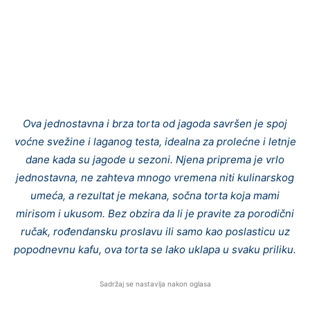
Ova jednostavna i brza torta od jagoda savršen je spoj
voćne svežine i laganog testa, idealna za prolećne i letnje
dane kada su jagode u sezoni. Njena priprema je vrlo
jednostavna, ne zahteva mnogo vremena niti kulinarskog
umeća, a rezultat je mekana, sočna torta koja mami
mirisom i ukusom. Bez obzira da li je pravite za porodični
ručak, rođendansku proslavu ili samo kao poslasticu uz
popodnevnu kafu, ova torta se lako uklapa u svaku priliku.
Sadržaj se nastavlja nakon oglasa