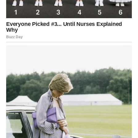
proces vrenja završi, tečnost se još jednom procedi da
bi se uklonile sve eventualne čestice koje bi mogle
ometati dalji proces fermentacije.
Sledeći korak podrazumeva mešanje proceđenog soka sa
istom količinom vode – po litru svake tečnosti. Ova
razblažena smesa se potom sipa u staklene boce koje se
moraju dobro zatvoriti. Boce se čuvaju na tamnom mestu,
pri umerenoj temperaturi, kako bi fermentacija mogla
nesmetano da se nastavi. Period zrenja može trajati
nekoliko nedelja do nekoliko meseci, zavisno od
temperature i količine šećera u jabukama.
PREUZMITE BESPLATNO!
⋆ KNJIGA SA RECEPTIMA ⋆