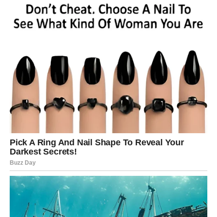
svežinu i sočnost torti, već i doprinose njenoj vizuelnoj
privlačnosti.
Polovina pripremljenog testa se izliva u kalup obložen
papirom za pečenje. Preporučuje se korišćenje okruglog
kalupa prečnika oko 24 cm. Po površini se ravnomerno
rasporede polovine sečenih jagoda, pa se zatim preliva