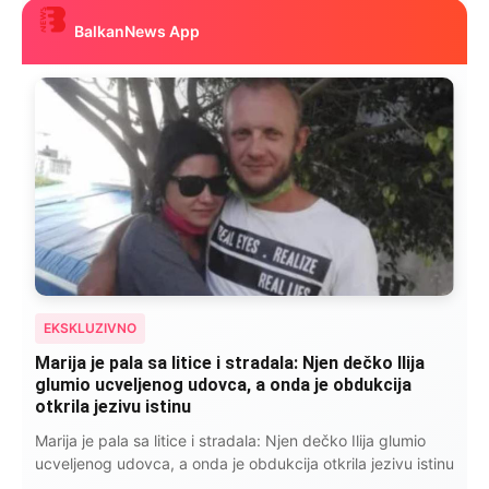
BalkanNews App
EKSKLUZIVNO
Kad se Marin suprug razbolio ona ga kupala,
pelene mu mijenjala: Jedno jutro je poslao po
čokoladu..
Kad se Marin suprug razbolio ona ga kupala, pelene mu
mijenjala: Jedno jutro je poslao po čokoladu..