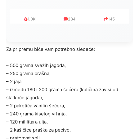
999
321
234
Za pripremu biće vam potrebno sledeće:
– 500 grama svežih jagoda,
– 250 grama brašna,
– 2 jaja,
– između 180 i 200 grama šećera (količina zavisi od
slatkoće jagoda),
– 2 paketića vanilin šećera,
– 240 grama kiselog vrhnja,
– 120 mililitara ulja,
– 2 kašičice praška za pecivo,
– prstohvat soli.