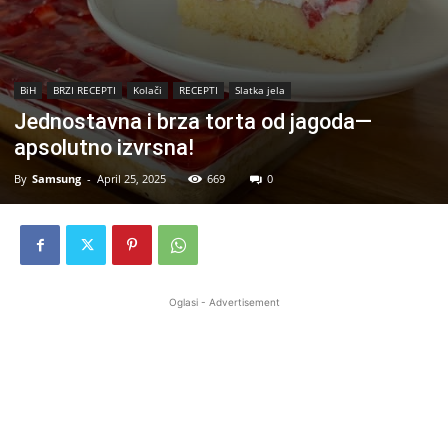
BiH
BRZI RECEPTI
Kolači
RECEPTI
Slatka jela
Jednostavna i brza torta od jagoda—
apsolutno izvrsna!
By
Samsung
-
April 25, 2025
669
0
Oglasi - Advertisement