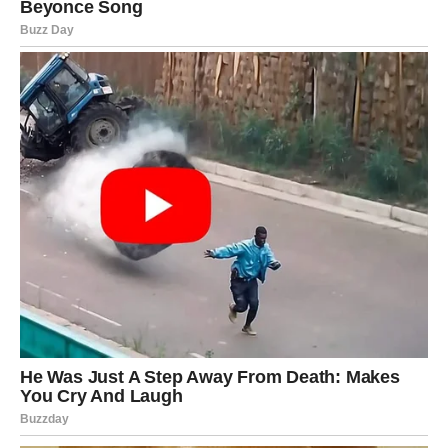
Bakina kočija
nije samo jelo – ona je simbol tradicije,
ljubavi i predanosti kuhinjskoj umjetnosti koja se prenosi
s koljena na koljeno. Svaki korak u pripremi, od aktiviranja
svježeg kvasca
do završnog posipa s
cimet-šećerom
,
pažljivo je osmišljen kako bi se postigla idealna mekoća i
nezaboravan okus. Ova izuzetno nježna i ukusna pletena
peciva savršeno su pogodna za doručak ili kao prilog uz
kavu tijekom međuobroka, pružajući svakome tko ih kuša
osjećaj topline i domaće tradicije.
PREUZMITE BESPLATNO!
⋆ KNJIGA SA RECEPTIMA ⋆
Upiši svoj email i preuzmi BESPLATNU
knjigu s receptima! Uživaj u jednostavnim