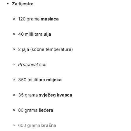
Za tijesto:
120 grama
maslaca
40 mililitara
ulja
2 jaja (sobne temperature)
Prstohvat soli
350 mililitara
mlijeka
35 grama
svježeg kvasca
80 grama
šećera
600 grama
brašna