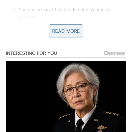
Opcionalno: grožđice (za dodatnu slatkoću i
teksturu)
READ MORE
Za roladu (dekoraciju):
3 paketića
cimet-šećera
50 grama
putera
Ovi sastojci osiguravaju da peciva dobiju
izuzetno
mekanu i prozračnu strukturu
, a dodatak cimeta i šećera
naglašava slatkoću koja čini ovaj recept jedinstvenim.
Svaki element igra svoju ulogu u stvaranju specifičnog
ukusa, čime se postiže autentični doživljaj tradicionalne
kuhinje.