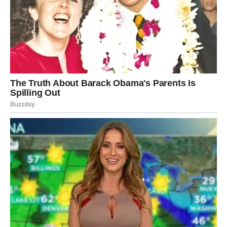
dodatno razvije, što će rezultirati savršeno mekanim
pecivima.
6. Pečenje
Kada je drugo dizanje završeno, vrijeme je za pečenje:
Zagrijavanje pećnice:
Pećnicu zagrijte na
210°C
.
Pečenje pletenica:
Stavite pleh s pletenicama u
pećnicu i pecite ih između 20 do 25 minuta. Peciva su
gotova kada dobiju lijepu zlatno-smeđu boju i postanu
lagano hrskava izvana, dok iznutra ostaju nježna i
mekana.