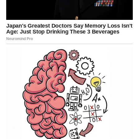
Priprema
1. Aktiviranje kvasca
Prvi ključni korak u pripremi ove bakine kočije je
aktiviranje kvasca
.
Priprema kvasca:
U manjoj zdjeli,
svježi kvasac
izmiješajte s 350 mililitara mlakog mlijeka.
Dodajte
80 grama šećera
i lagano promiješajte.
Ostavite smjesu da odstoji 10-15 minuta, dok ne počne
pjeniti i narasti. Ovaj korak je vrlo važan, jer aktivirani
kvasac garantira da će tijesto biti prozračno i mekano.
2. Priprema tijesta