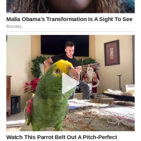
7. Završna dekoracija
Nakon što su peciva pečena, prelazi se na finalnu
dekoraciju koja dodaje završni šmek ovom tradicionalnom
receptu:
Premazivanje maslacem:
Odmah nakon vađenja iz
pećnice, peciva premažite otopljenim maslacem.
Posipanje cimet-šećerom:
Dok su još topla, pospite ih
s 3 paketića
cimet-šećera
. Ova kombinacija daje
pecivima aromatičnu i slatku notu, naglašavajući
njihovu tradiciju i bogatstvo okusa.
Zaključak