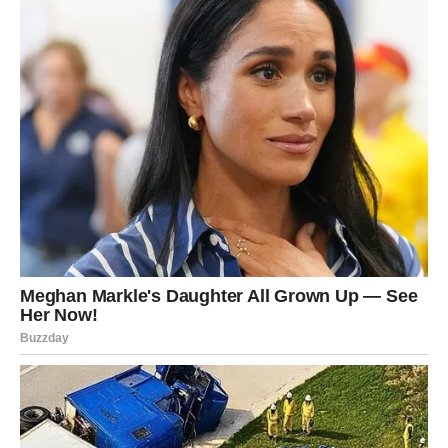
Postavljanje za dizanje:
Lagano pospite tijesto
brašnom, prekrijte ga čistom kuhinjskom krpom i
ostavite na toplom mjestu.
Tijesto treba narasti dok se volumen ne udvostruči.
Ovaj proces omogućava da se kvasac aktivno razvije i
stvori željenu prozračnost u pecivima.
4. Oblikovanje pletenica
Nakon što je tijesto naraslo, prelazi se na njegovo
oblikovanje:
Dijeljenje tijesta:
Podijelite naraslo tijesto na 8 do 10
jednakih dijelova.