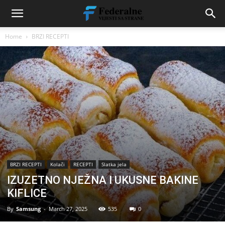
Home
BRZI RECEPTI
BRZI RECEPTI
Kolači
RECEPTI
Slatka jela
IZUZETNO NJEŽNA I UKUSNE BAKINE
KIFLICE
By
Samsung
-
March 27, 2025
535
0