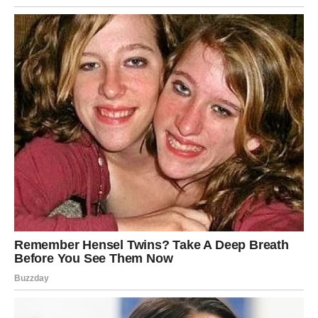
Spajanje sa kvascem:
Kada je smjesa jaja, maslaca i
ulja homogena, pažljivo umiješajte aktivirani kvasac s
mlijekom.
Dodavanje suhih sastojaka:
U drugoj zdjeli prosijte
600 grama brašna
i, ukoliko želite, dodajte i grožđice
za dodatni šmek.
Sada postupno sjedinite suhe sastojke s tekućom
smjesom, miješajući cijelo vrijeme da se ne stvore
grudvice. Tijesto treba biti glatko i
elastično
, što je
temelj za uspješan nastavak pripreme.
3. Prvo dizanje
Kada je tijesto pripremljeno, potrebno ga je ostaviti da
naraste: