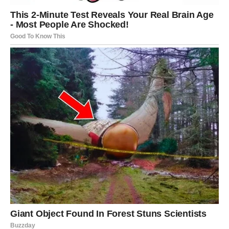
Nakon što ste uspješno aktivirali kvasac, prelazi se na
izradu tijesta:
Miješanje tekućih sastojaka:
U većoj zdjeli umutite 2
jaja (koja trebaju biti na sobnoj temperaturi) zajedno s
120 grama otopljenog
maslaca
i 40 mililitara
ulja
.
Dodajte prstohvat soli
radi naglašavanja okusa.