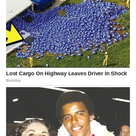
Oblikovanje traka:
Svaki dio oblikujte u duguljastu
traku. Zatim traku preklopite na pola i pažljivo zavrnite
krajeve, čime ćete dobiti karakterističan oblik
pletenice.
Ovaj korak ne samo da utječe na izgled, već i na
ravnomjernu teksturu peciva tijekom pečenja.
5. Drugo dizanje
Oblikovane pletenice potrebno je još jednom podložiti
procesu dizanja:
Postavljanje u pleh:
Slažite pletenice u pleh obložen
papirom za pečenje.
Pokrijte ih lagano i ostavite da se dižu još dodatnih 30
minuta. Drugo dizanje omogućava da se tijesto