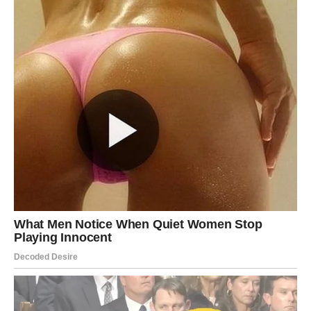
i ukusnim jelima koja će osvojiti tvoje
najdraže.
Jednim klikom preuzmi knjigu s najboljim
receptima!