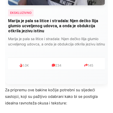
EKSKLUZIVNO
Marija je pala sa litice i stradala: Njen dečko Ilija
glumio ucveljenog udovca, a onda je obdukcija
otkrila jezivu istinu
Marija je pala sa litice i stradala: Njen dečko Ilija glumio
ucveljenog udovca, a onda je obdukcija otkrila jezivu istinu
1.0K
234
145
Za pripremu ove bakine kočije potrebni su sljedeći
sastojci, koji su pažljivo odabrani kako bi se postigla
idealna ravnoteža okusa i teksture: