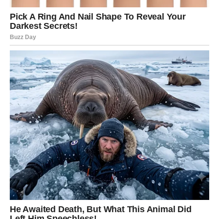
Kao što sam primijetio, njezini su roditelji počeli malo
pretjerano utjecati, što po mom mišljenju nije bilo
idealno. Izrazili su nezadovoljstvo jelovnikom koji je
odudarao od uobičajenog “restaurantskog” stila, no
pečenje je bilo bitan element. S obzirom na to da su bili
njezina prva tazbina, mogu samo zamisliti da su zamislili
posebnu viziju za poseban dan svoje kćeri. Potrudio sam
se suosjećati s njima i uvjerio vlastite roditelje da
zanemaruju njihove komentare i suzdrže se od miješanja.
“Neka zagrli svoju mladost”, racionalizira čovjek. I tako je
napokon stigao dan vjenčanja…
Ovaj mladić našao se u situaciji koju više nije mogao
ignorirati. “Iako jako poštujem različite običaje, osjećao
sam se ponukanim progovoriti o ovom konkretnom
incidentu. Na dan vjenčanja mladenkini roditelji su me
obavijestili da su dogovorili osobu koja će sjediti na ulazu