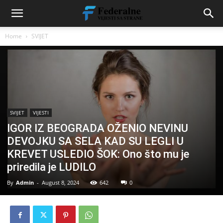
Home
SVIJET
SVIJET
VIJESTI
IGOR IZ BEOGRADA OŽENIO NEVINU
DEVOJKU SA SELA KAD SU LEGLI U
KREVET USLEDIO ŠOK: Ono što mu je
priredila je LUDILO
By
Admin
-
August 8, 2024
642
0