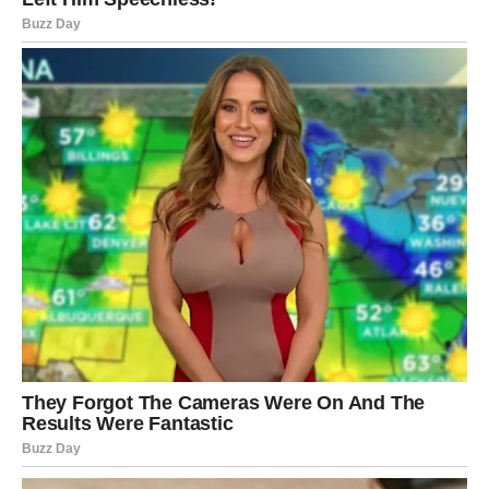
u dvoranu i snimati I vjerovali ili ne, znali su čak i otvoriti
koverte odmah i zabilježiti iznos, moram priznati, moj
krvni tlak je skočio do neslućenih razina,” dijeli mladić,
koji još uvijek osjeća val bijesa kad god se prisjeti cijele
muke.
PREUZMITE BESPLATNO!
⋆ KNJIGA SA RECEPTIMA ⋆
Upiši svoj email i preuzmi BESPLATNU
knjigu s receptima! Uživaj u jednostavnim
i ukusnim jelima koja će osvojiti tvoje
najdraže.