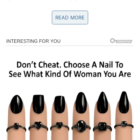
je dovelo do upoznavanja njihovih obitelji i nije bilo
naznaka da će njihovo različito podrijetlo i odgoj ikada
READ MORE
predstavljati problem. Međutim, prvi put su nastale
komplikacije tijekom priprema vjenčanja. Pojedinac je
želio imati druženje na ručku sa “starijom gospodom” i
organizirati proslavu za svoje kolege.
Nastavio je dijeliti svoju priču, objašnjavajući da iako
tradicionalno vjenčanje s crkvenim obredom, matičarom,
kupolom od šampanjca i glazbom uživo nije baš njegov
preferirani stil, pristao je na to kako bi je usrećio. Nije to
bila značajna žrtva s njegove strane. Bili su potpuno
uigrani pa su odlučili iznajmiti prostrani prostor kako bi
primili njezinu brojnu rodbinu koja je jedva čekala slavlje.