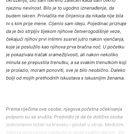
okruženju, bio sam iskreno zatečen kada sam otkrio
njezinu nevinost. Bilo je to ugodno iznenađenje, da
budem iskren. Privlačila me činjenica da nikada nije bila
ni s kim prije mene. Cijenio sam ideju. Pojedinac priznaje
da je bio strpljiv tijekom njihove četverogodišnje veze,
čekajući njihov prvi intimni susret jutro nakon vjenčanja,
koje je poslužilo kao njihova prva bračna noć. U početku
je pokazivala tračak sramežljivosti, ali nakon nekoliko
minuta se prepustila trenutku, a sa svakim trenutkom koji
je prolazio, moram ponoviti, sve je bilo neobično. Daleko
bolji od mojih prethodnih iskustava s iskusnijim ženama.
Prema riječima ove osobe, njegova početna očekivanja
potpuno su se srušila. Predvidio je da će dotična osoba
jednostavno ležati na krevetu i gledati u strop. Međutim,
njihova povezanost nastavila je jačati svakim danom, što