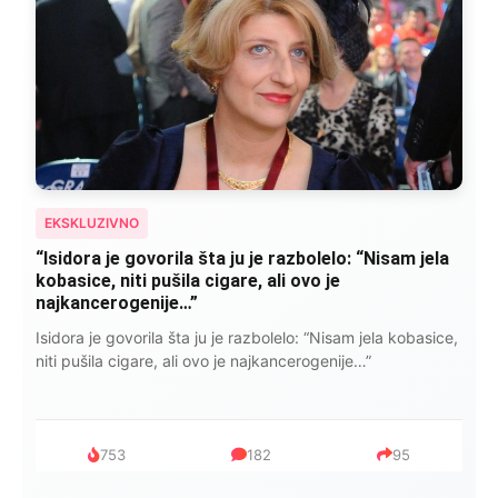
EKSKLUZIVNO
Marija je pala sa litice i stradala: Njen dečko Ilija
glumio ucveljenog udovca, a onda je obdukcija
otkrila jezivu istinu
Marija je pala sa litice i stradala: Njen dečko Ilija glumio
ucveljenog udovca, a onda je obdukcija otkrila jezivu istinu
1.0K
234
145