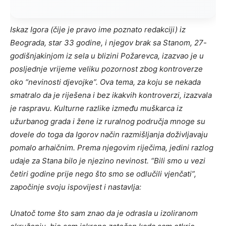
Iskaz Igora (čije je pravo ime poznato redakciji) iz
Beograda, star 33 godine, i njegov brak sa Stanom, 27-
godišnjakinjom iz sela u blizini Požarevca, izazvao je u
posljednje vrijeme veliku pozornost zbog kontroverze
oko “nevinosti djevojke”. Ova tema, za koju se nekada
smatralo da je riješena i bez ikakvih kontroverzi, izazvala
je raspravu. Kulturne razlike između muškarca iz
užurbanog grada i žene iz ruralnog područja mnoge su
dovele do toga da Igorov način razmišljanja doživljavaju
pomalo arhaičnim. Prema njegovim riječima, jedini razlog
udaje za Stana bilo je njezino nevinost. “Bili smo u vezi
četiri godine prije nego što smo se odlučili vjenčati”,
započinje svoju ispovijest i nastavlja:
Unatoč tome što sam znao da je odrasla u izoliranom